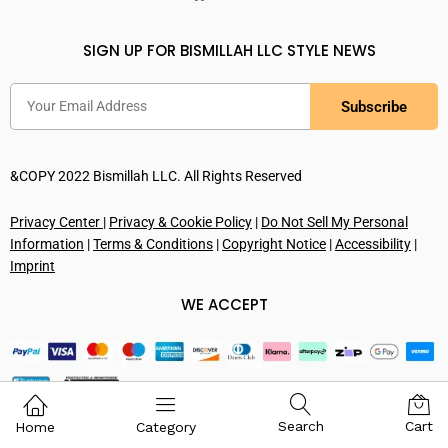
SIGN UP FOR BISMILLAH LLC STYLE NEWS
Subscribe
&COPY 2022 Bismillah LLC. All Rights Reserved
Privacy Center
|
Privacy & Cookie Policy
|
Do Not Sell My Personal
Information
|
Terms & Conditions
|
Copyright Notice
|
Accessibility
|
Imprint
WE ACCEPT
Search
Cart
Home
Category