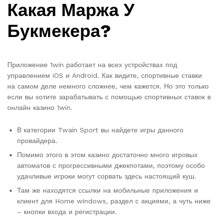
Какая Маржа У
Букмекера?
Приложение 1win работает на всех устройствах под
управлением iOS и Android. Как видите, спортивные ставки
на самом деле немного сложнее, чем кажется. Но это только
если вы хотите зарабатывать с помощью спортивных ставок в
онлайн казино 1win.
В категории Twain Sport вы найдете игры данного
провайдера.
Помимо этого в этом казино достаточно много игровых
автоматов с прогрессивными джекпотами, поэтому особо
удачливые игроки могут сорвать здесь настоящий куш.
Там же находятся ссылки на мобильные приложения и
клиент для Home windows, раздел с акциями, а чуть ниже
– кнопки входа и регистрации.