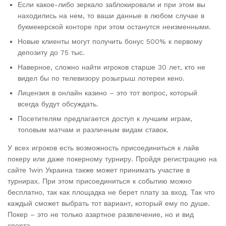
Если какое-либо зеркало заблокировали и при этом вы
находились на нем, то ваши данные в любом случае в
букмекерской конторе при этом останутся неизменными.
Новые клиенты могут получить бонус 500% к первому
депозиту до 75 тыс.
Наверное, сложно найти игроков старше 30 лет, кто не
видел бы по телевизору розыгрыш лотереи кено.
Лицензия в онлайн казино – это тот вопрос, который
всегда будут обсуждать.
Посетителям предлагается доступ к лучшим играм,
топовым матчам и различным видам ставок.
У всех игроков есть возможность присоединиться к лайв
покеру или даже покерному турниру. Пройдя регистрацию на
сайте 1win Украина также может принимать участие в
турнирах. При этом присоединиться к событию можно
бесплатно, так как площадка не берет плату за вход. Так что
каждый сможет выбрать тот вариант, который ему по душе.
Покер – это не только азартное развлечение, но и вид
спорта.