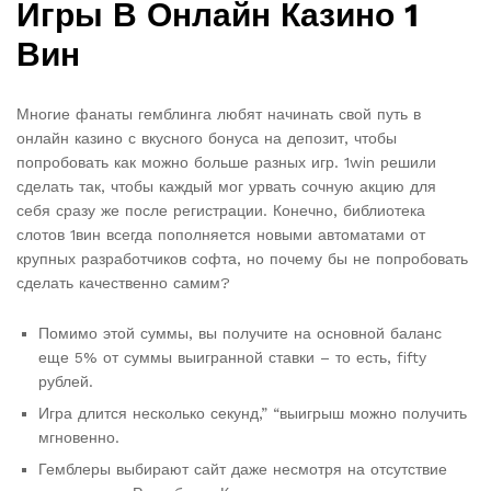
Игры В Онлайн Казино 1
Вин
Многие фанаты гемблинга любят начинать свой путь в
онлайн казино с вкусного бонуса на депозит, чтобы
попробовать как можно больше разных игр. 1win решили
сделать так, чтобы каждый мог урвать сочную акцию для
себя сразу же после регистрации. Конечно, библиотека
слотов 1вин всегда пополняется новыми автоматами от
крупных разработчиков софта, но почему бы не попробовать
сделать качественно самим?
Помимо этой суммы, вы получите на основной баланс
еще 5% от суммы выигранной ставки – то есть, fifty
рублей.
Игра длится несколько секунд,” “выигрыш можно получить
мгновенно.
Гемблеры выбирают сайт даже несмотря на отсутствие