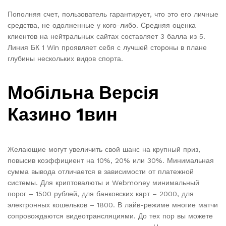
Пополняя счет, пользователь гарантирует, что это его личные
средства, не одолженные у кого-либо. Средняя оценка
клиентов на нейтральных сайтах составляет 3 балла из 5.
Линия БК 1 Win проявляет себя с лучшей стороны в плане
глубины нескольких видов спорта.
Мобільна Версія
Казино 1вин
Желающие могут увеличить свой шанс на крупный приз,
повысив коэффициент на 10%, 20% или 30%. Минимальная
сумма вывода отличается в зависимости от платежной
системы. Для криптовалюты и Webmoney минимальный
порог – 1500 рублей, для банковских карт – 2000, для
электронных кошельков – 1800. В лайв-режиме многие матчи
сопровождаются видеотрансляциями. До тех пор вы можете