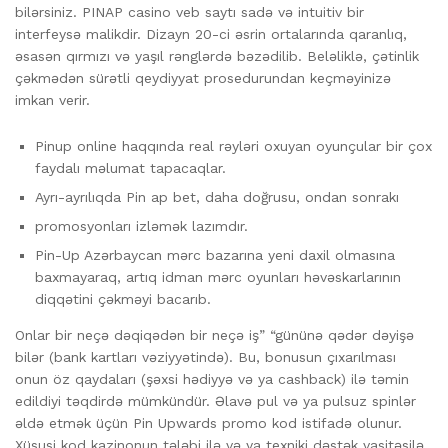
bilərsiniz. PINAP casino veb saytı sadə və intuitiv bir
interfeysə malikdir. Dizayn 20-ci əsrin ortalarında qaranlıq,
əsasən qırmızı və yaşıl rənglərdə bəzədilib. Beləliklə, çətinlik
çəkmədən sürətli qeydiyyat prosedurundan keçməyinizə
imkan verir.
Pinup online haqqında real rəyləri oxuyan oyunçular bir çox
faydalı məlumat tapacaqlar.
Ayrı-ayrılıqda Pin ap bet, daha doğrusu, ondan sonrakı
promosyonları izləmək lazımdır.
Pin-Up Azərbaycan mərc bazarına yeni daxil olmasına
baxmayaraq, artıq idman mərc oyunları həvəskarlarının
diqqətini çəkməyi bacarıb.
Onlar bir neçə dəqiqədən bir neçə iş” “gününə qədər dəyişə
bilər (bank kartları vəziyyətində). Bu, bonusun çıxarılması
onun öz qaydaları (şəxsi hədiyyə və ya cashback) ilə təmin
edildiyi təqdirdə mümkündür. Əlavə pul və ya pulsuz spinlər
əldə etmək üçün Pin Upwards promo kod istifadə olunur.
Xüsusi kod kazinonun tələbi ilə və ya texniki dəstək vasitəsilə