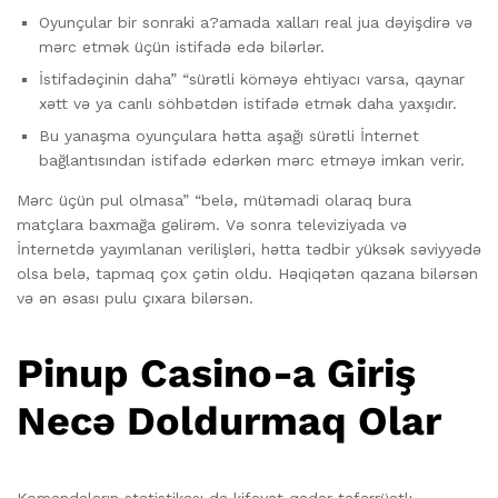
Oyunçular bir sonraki a?amada xalları real jua dəyişdirə və
mərc etmək üçün istifadə edə bilərlər.
İstifadəçinin daha” “sürətli köməyə ehtiyacı varsa, qaynar
xətt və ya canlı söhbətdən istifadə etmək daha yaxşıdır.
Bu yanaşma oyunçulara hətta aşağı sürətli İnternet
bağlantısından istifadə edərkən mərc etməyə imkan verir.
Mərc üçün pul olmasa” “belə, mütəmadi olaraq bura
matçlara baxmağa gəlirəm. Və sonra televiziyada və
İnternetdə yayımlanan verilişləri, hətta tədbir yüksək səviyyədə
olsa belə, tapmaq çox çətin oldu. Həqiqətən qazana bilərsən
və ən əsası pulu çıxara bilərsən.
Pinup Casino-a Giriş
Necə Doldurmaq Olar