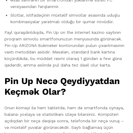
versiyasından fərqlənmir.
Slotlar, istifadəçinin müxtəlif simvollar əsasında uduşlu
kombinasiyalar yaratmalı olduğu bir qumar növüdür.
Fayl quraşdırıldıqda, Pin Up on the internet kazino saytının
proqram simvolu smartfonunuzun menyusunda görünəcək.
Pin-Up ARIZONA Bukmeker kontorundan pulun çıxarılmasının
vaxtı metoddan asılıdır. Məsələn, standard bank kartına
köçürdükdə, bu müddət rəsmi olaraq 1 gündən a few günə
qədərdir, amma əslində pul daha tez daxil olur karta.
Pin Up Necə Qeydiyyatdan
Keçmək Olar?
Onun köməyi ilə həm tabletdə, həm də smartfonda oynaya,
balansı yoxlaya və statistikanı izləyə bilərsiniz. Kompüteri
açdıqdan bir neçə dəqiqə sonra, telefonda bir neçə vuruş –
və müxtəlif yuvalar görünəcəkdir. Saytı bağlamaq üçün