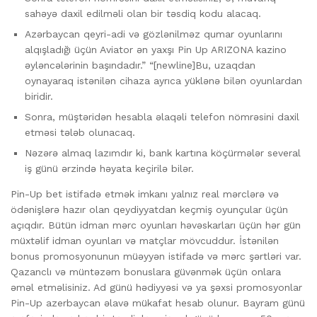
sahəyə daxil edilməli olan bir təsdiq kodu alacaq.
Azərbaycan qeyri-adi və gözlənilməz qumar oyunlarını
alqışladığı üçün Aviator ən yaxşı Pin Up ARIZONA kazino
əyləncələrinin başındadır.” “[newline]Bu, uzaqdan
oynayaraq istənilən cihaza ayrıca yüklənə bilən oyunlardan
biridir.
Sonra, müştəridən hesabla əlaqəli telefon nömrəsini daxil
etməsi tələb olunacaq.
Nəzərə almaq lazımdır ki, bank kartına köçürmələr several
iş günü ərzində həyata keçirilə bilər.
Pin-Up bet istifadə etmək imkanı yalnız real mərclərə və
ödənişlərə hazır olan qeydiyyatdan keçmiş oyunçular üçün
açıqdır. Bütün idman mərc oyunları həvəskarları üçün hər gün
müxtəlif idman oyunları və matçlar mövcuddur. İstənilən
bonus promosyonunun müəyyən istifadə və mərc şərtləri var.
Qazanclı və müntəzəm bonuslara güvənmək üçün onlara
əməl etməlisiniz. Ad günü hədiyyəsi və ya şəxsi promosyonlar
Pin-Up azerbaycan əlavə mükafat hesab olunur. Bayram günü