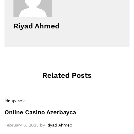
Riyad Ahmed
Related Posts
PinUp apk
Online Casino Azerbayca
February 8, 2023
by
Riyad Ahmed