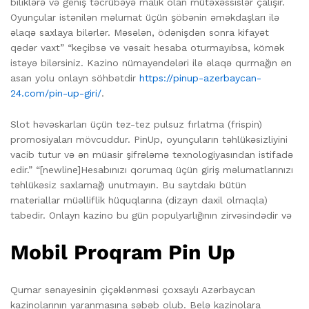
biliklərə və geniş təcrübəyə malik olan mütəxəssislər çalışır.
Oyunçular istənilən məlumat üçün şöbənin əməkdaşları ilə
əlaqə saxlaya bilərlər. Məsələn, ödənişdən sonra kifayət
qədər vaxt” “keçibsə və vəsait hesaba oturmayıbsa, kömək
istəyə bilərsiniz. Kazino nümayəndələri ilə əlaqə qurmağın ən
asan yolu onlayn söhbətdir
https://pinup-azerbaycan-
24.com/pin-up-giri/
.
Slot həvəskarları üçün tez-tez pulsuz fırlatma (frispin)
promosiyaları mövcuddur. PinUp, oyunçuların təhlükəsizliyini
vacib tutur və ən müasir şifrələmə texnologiyasından istifadə
edir.” “[newline]Hesabınızı qorumaq üçün giriş məlumatlarınızı
təhlükəsiz saxlamağı unutmayın. Bu saytdakı bütün
materiallar müəlliflik hüquqlarına (dizayn daxil olmaqla)
tabedir. Onlayn kazino bu gün populyarlığının zirvəsindədir və
Mobil Proqram Pin Up
Qumar sənayesinin çiçəklənməsi çoxsaylı Azərbaycan
kazinolarının yaranmasına səbəb olub. Belə kazinolara