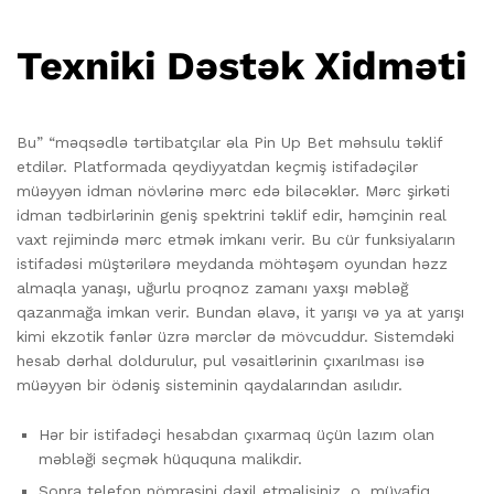
Texniki Dəstək Xidməti
Bu” “məqsədlə tərtibatçılar əla Pin Up Bet məhsulu təklif
etdilər. Platformada qeydiyyatdan keçmiş istifadəçilər
müəyyən idman növlərinə mərc edə biləcəklər. Mərc şirkəti
idman tədbirlərinin geniş spektrini təklif edir, həmçinin real
vaxt rejimində mərc etmək imkanı verir. Bu cür funksiyaların
istifadəsi müştərilərə meydanda möhtəşəm oyundan həzz
almaqla yanaşı, uğurlu proqnoz zamanı yaxşı məbləğ
qazanmağa imkan verir. Bundan əlavə, it yarışı və ya at yarışı
kimi ekzotik fənlər üzrə mərclər də mövcuddur. Sistemdəki
hesab dərhal doldurulur, pul vəsaitlərinin çıxarılması isə
müəyyən bir ödəniş sisteminin qaydalarından asılıdır.
Hər bir istifadəçi hesabdan çıxarmaq üçün lazım olan
məbləği seçmək hüququna malikdir.
Sonra telefon nömrəsini daxil etməlisiniz, o, müvafiq