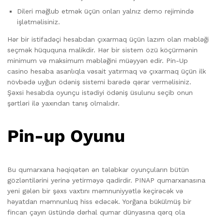
Dileri məğlub etmək üçün onları yalnız demo rejimində
işlətməlisiniz.
Hər bir istifadəçi hesabdan çıxarmaq üçün lazım olan məbləği
seçmək hüququna malikdir. Hər bir sistem özü köçürmənin
minimum və maksimum məbləğini müəyyən edir. Pin-Up
casino hesaba asanlıqla vəsait yatırmaq və çıxarmaq üçün ilk
növbədə uyğun ödəniş sistemi barədə qərar verməlisiniz.
Şəxsi hesabda oyunçu istədiyi ödəniş üsulunu seçib onun
şərtləri ilə yaxından tanış olmalıdır.
Pin-up Oyunu
Bu qumarxana həqiqətən ən tələbkar oyunçuların bütün
gözləntilərini yerinə yetirməyə qadirdir. PINAP qumarxanasına
yeni gələn bir şəxs vaxtını məmnuniyyətlə keçirəcək və
həyatdan məmnunluq hiss edəcək. Yorğana bükülmüş bir
fincan çayın üstündə dərhal qumar dünyasına qərq ola