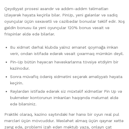
Qeydiyyat prosesi asandır və addım-addım təlimatları
izləyərək həyata keçirilə bilər. PinUp, yeni gələnlər və sadiq
oyunçular üçün səxavətli və cazibədar bonuslar təklif edir. Xoş
gəldin bonusu ilə yeni oyunçular 120% bonus vəsait və
frispinlər əldə edə bilərlər.
Bu xidmət dərhal klubda yalnız əmanət qoymağa imkan
verir, ondan istifadə edərək vəsait çıxarmaq mümkün deyil.
Pin-Up bütün həyəcan həvəskarlarına tövsiyə etdiyim bir
kazinodur.
Sonra müvafiq ödəniş xidmətini seçərək əməliyyatı həyata
keçirin.
Rəylərdən istifadə edərək siz müxtəlif xidmətlər Pin Up və
bukmeker kontorunun imkanları haqqında məlumat əldə
edə bilərsiniz.
Praktiki olaraq, kazino saytındaki hər hansı bir oyun real pul
mərcləri üçün mövcuddur. Məsləhət almaq üçün qaynar xəttə
zəng edə, problemi izah edən məktub yaza, onlayn çat