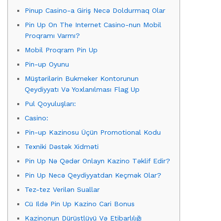
Pinup Casino-a Giriş Necə Doldurmaq Olar
Pin Up On The Internet Casino-nun Mobil
Proqramı Varmı?
Mobil Proqram Pin Up
Pin-up Oyunu
Müştərilərin Bukmeker Kontorunun
Qeydiyyatı Və Yoxlanılması Flag Up
Pul Qoyuluşları:
Casino:
Pin-up Kazinosu Üçün Promotional Kodu
Texniki Dəstək Xidməti
Pin Up Nə Qədər Onlayn Kazino Təklif Edir?
Pin Up Necə Qeydiyyatdan Keçmək Olar?
Tez-tez Verilən Suallar
Cü Ildə Pin Up Kazino Cari Bonus
Kazinonun Dürüstlüyü Və Etibarlılığı