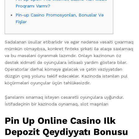
Proqramı Varmı?
Pin-up Casino Promosyonları, Bonuslar Və
Fişlər
Sadalanan üsullar etibarlıdır və əgər nədənsə vəsaiti çıxarmaq
mümkün olmayıbsa, konkret finteks şirkəti ilə əlaqə saxlamaq
və bu məsələni öyrənmək lazımdır. Onlayn kazinonun öz
dəstək xidməti də oyunçulara ixtisaslı yardım göstərə bilər.
Operatorlar dərhal köməyə gələcək və çətin vəziyyətdən
düzgün çıxış yolunu təklif edəcəklər. Kazinoda istənilən pul
köçürmələri oyunçular üçün təhlükəsizdir.
Şanslarını sınamaq istəyən cəsarətli oyunçulara uyğundur.
İstifadəçinin bir kazinoda oynamaq, slot maşınları
Pin Up Online Casino Ilk
Depozit Qeydiyyatı Bonusu