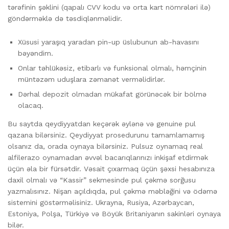
tərəfinin şəklini (qapalı CVV kodu və orta kart nömrələri ilə)
göndərməklə də təsdiqlənməlidir.
Xüsusi yaraşıq yaradan pin-up üslubunun ab-havasını
bəyəndim.
Onlar təhlükəsiz, etibarlı və funksional olmalı, həmçinin
müntəzəm uduşlara zəmanət verməlidirlər.
Dərhal depozit olmadan mükafat görünəcək bir bölmə
olacaq.
Bu saytda qeydiyyatdan keçərək əylənə və genuine pul
qazana bilərsiniz. Qeydiyyat prosedurunu tamamlamamış
olsanız da, orada oynaya bilərsiniz. Pulsuz oynamaq real
alfilerazo oynamadan əvvəl bacarıqlarınızı inkişaf etdirmək
üçün əla bir fürsətdir. Vəsait çıxarmaq üçün şəxsi hesabınıza
daxil olmalı və “Kassir” sekmesinde pul çəkmə sorğusu
yazmalısınız. Nişan açıldıqda, pul çəkmə məbləğini və ödəmə
sistemini göstərməlisiniz. Ukrayna, Rusiya, Azərbaycan,
Estoniya, Polşa, Türkiyə və Böyük Britaniyanın sakinləri oynaya
bilər.