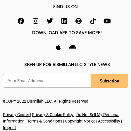
FIND US ON
DOWNLOAD APP TO SAVE MORE!
SIGN UP FOR BISMILLAH LLC STYLE NEWS
Subscribe
&COPY 2022 Bismillah LLC. All Rights Reserved
Privacy Center
|
Privacy & Cookie Policy
|
Do Not Sell My Personal
Information
|
Terms & Conditions
|
Copyright Notice
|
Accessibility
|
Imprint