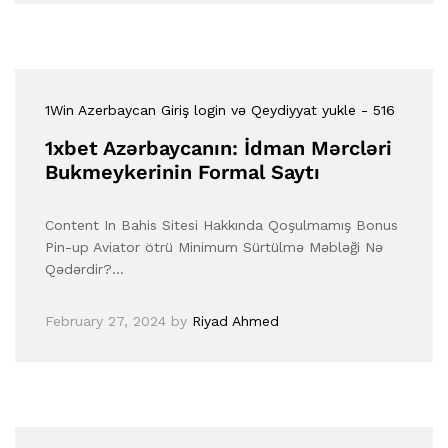
1Win Azerbaycan Giriş login və Qeydiyyat yukle - 516
1xbet Azərbaycanın: İdman Mərcləri
Bukmeykerinin Formal Saytı
Content In Bahis Sitesi Hakkında Qoşulmamış Bonus
Pin-up Aviator ötrü Minimum Sürtülmə Məbləği Nə
Qədərdir?…
February 27, 2024
by
Riyad Ahmed