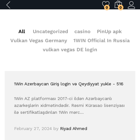
0
0
All
Uncategorized
casino
PinUp apk
Vulkan Vegas Germany
1WIN Official In Russia
vulkan vegas DE login
1Win Azerbaycan Giriş login və Qeydiyyat yukle - 516
1Win AZ platforması 2017-ci ildən Azərbaycanlı
azarkeşlərin xidmətindədir. Rəsmi Kürasao lisenziyası
ilə sertifikatlaşdırılan 1Win mərc…
February 27, 2024
by
Riyad Ahmed