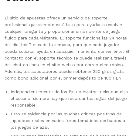
El sitio de apuestas ofrece un servicio de soporte
profesional que siempre está listo para ayudar a resolver
cualquier pregunta y proporcionar un ambiente de juego
fluido para cada visitante. El soporte funciona las 24 horas
del día, los 7 días de la semana, para que cada jugador
pueda solicitar ayuda en cualquier momento conveniente. El
contacto con el soporte técnico se puede realizar a través
del chat en línea en el sitio web o por correo electrónico.
Además, los apostadores pueden obtener 250 giros gratis
como bono adicional por el primer depósito de 100 PEN.
Independientemente de los Pin up Aviator tricks que elija
el usuario, siempre hay que recordar las reglas del juego
responsable.
Esto se evidencia por las muchas críticas positivas de
jugadores reales en varios foros temáticos dedicados a
los juegos de azar.