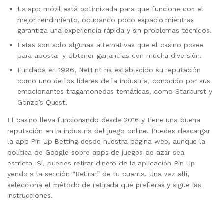
La app móvil está optimizada para que funcione con el
mejor rendimiento, ocupando poco espacio mientras
garantiza una experiencia rápida y sin problemas técnicos.
Estas son solo algunas alternativas que el casino posee
para apostar y obtener ganancias con mucha diversión.
Fundada en 1996, NetEnt ha establecido su reputación
como uno de los líderes de la industria, conocido por sus
emocionantes tragamonedas temáticas, como Starburst y
Gonzo’s Quest.
El casino lleva funcionando desde 2016 y tiene una buena
reputación en la industria del juego online. Puedes descargar
la app Pin Up Betting desde nuestra página web, aunque la
política de Google sobre apps de juegos de azar sea
estricta. Sí, puedes retirar dinero de la aplicación Pin Up
yendo a la sección “Retirar” de tu cuenta. Una vez allí,
selecciona el método de retirada que prefieras y sigue las
instrucciones.