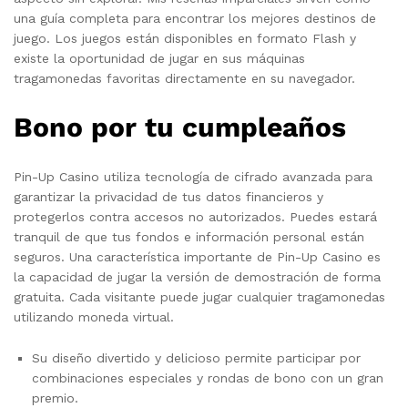
una guía completa para encontrar los mejores destinos de
juego. Los juegos están disponibles en formato Flash y
existe la oportunidad de jugar en sus máquinas
tragamonedas favoritas directamente en su navegador.
Bono por tu cumpleaños
Pin-Up Casino utiliza tecnología de cifrado avanzada para
garantizar la privacidad de tus datos financieros y
protegerlos contra accesos no autorizados. Puedes estará
tranquil de que tus fondos e información personal están
seguros. Una característica importante de Pin-Up Casino es
la capacidad de jugar la versión de demostración de forma
gratuita. Cada visitante puede jugar cualquier tragamonedas
utilizando moneda virtual.
Su diseño divertido y delicioso permite participar por
combinaciones especiales y rondas de bono con un gran
premio.