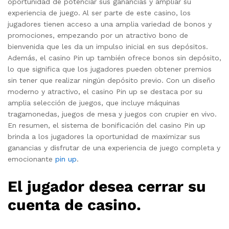
oportunidad de potenciar sus ganancias y ampliar su
experiencia de juego. Al ser parte de este casino, los
jugadores tienen acceso a una amplia variedad de bonos y
promociones, empezando por un atractivo bono de
bienvenida que les da un impulso inicial en sus depósitos.
Además, el casino Pin up también ofrece bonos sin depósito,
lo que significa que los jugadores pueden obtener premios
sin tener que realizar ningún depósito previo. Con un diseño
moderno y atractivo, el casino Pin up se destaca por su
amplia selección de juegos, que incluye máquinas
tragamonedas, juegos de mesa y juegos con crupier en vivo.
En resumen, el sistema de bonificación del casino Pin up
brinda a los jugadores la oportunidad de maximizar sus
ganancias y disfrutar de una experiencia de juego completa y
emocionante
pin up
.
El jugador desea cerrar su
cuenta de casino.