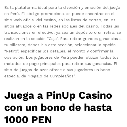
Es la plataforma ideal para la diversión y emoción del juego
en Perú. El código promocional se puede encontrar en el
sitio web oficial del casino, en las listas de correo, en los
sitios afiliados o en las redes sociales del casino. Todas las
transacciones en efectivo, ya sea un depósito o un retiro, se
realizan en la sección “Caja”. Para retirar grandes ganancias a
tu billetera, debes ir a esta sección, seleccionar la opción
“Retiro”, especificar los detalles, el monto y confirmar la
operación. Los jugadores de Perú pueden utilizar todos los
métodos de pago principales para retirar sus ganancias. El
sitio de juegos de azar ofrece a sus jugadores un bono
especial de “Regalo de Cumpleaños”.
Juega a PinUp Casino
con un bono de hasta
1000 PEN