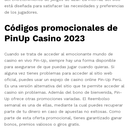
está diseñada para satisfacer las necesidades y preferencias
de los jugadores.
Códigos promocionales de
PinUp Casino 2023
Cuando se trata de acceder al emocionante mundo de
casino en vivo Pin-Up, siempre hay una forma disponible
para asegurarse de que puedas jugar cuando quieras. Si
alguna vez tienes problemas para acceder al sitio web
oficial, puedes usar un espejo de casino online Pin-Up Perú.
Es una versión alternativa del sitio que te permite acceder al
casino sin problemas. Además del bono de bienvenida, Pin-
Up ofrece otras promociones variadas. El Reembolso
semanal es una de ellas, mediante la cual puedes recuperar
parte de tu dinero en caso de apuestas no exitosas. Como
parte de esta oferta promocional, tienes garantizado ganar
bonos, premios valiosos o giros gratis.