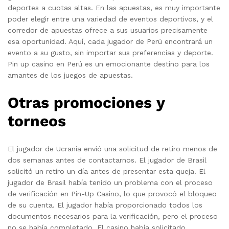
deportes a cuotas altas. En las apuestas, es muy importante
poder elegir entre una variedad de eventos deportivos, y el
corredor de apuestas ofrece a sus usuarios precisamente
esa oportunidad. Aquí, cada jugador de Perú encontrará un
evento a su gusto, sin importar sus preferencias y deporte.
Pin up casino en Perú es un emocionante destino para los
amantes de los juegos de apuestas.
Otras promociones y
torneos
El jugador de Ucrania envió una solicitud de retiro menos de
dos semanas antes de contactarnos. El jugador de Brasil
solicitó un retiro un día antes de presentar esta queja. El
jugador de Brasil había tenido un problema con el proceso
de verificación en Pin-Up Casino, lo que provocó el bloqueo
de su cuenta. El jugador había proporcionado todos los
documentos necesarios para la verificación, pero el proceso
no se había completado. El casino había solicitado