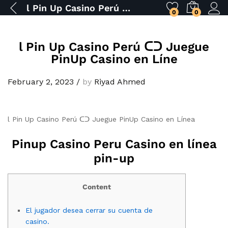
l Pin Up Casino Perú ᑕ️ᑐ Juegue PinUp Casino en Líne
0
0
l Pin Up Casino Perú ᑕ️ᑐ Juegue
PinUp Casino en Líne
February 2, 2023
/
by
Riyad Ahmed
l Pin Up Casino Perú ᑕ️ᑐ Juegue PinUp Casino en Línea
Pinup Casino Peru Casino en línea
pin-up
Content
El jugador desea cerrar su cuenta de
casino.