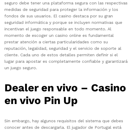
seguro debe tener una plataforma segura con las respectivas
medidas de seguridad para proteger la información y los
fondos de sus usuarios. El casino destaca por su gran
seguridad informática y porque se incluyen normativas que
incentivan el juego responsable en todo momento. Al
momento de escoger un casino online es fundamental
prestar atención a ciertas particularidades como su
reputación, legalidad, seguridad y el servicio de soporte al
cliente. Cada uno de estos detalles permiten definir si el
lugar para apostar es completamente confiable y garantizará
un juego seguro.
Dealer en vivo – Casino
en vivo Pin Up
Sin embargo, hay algunos requisitos del sistema que debes
conocer antes de descargarla. El jugador de Portugal está