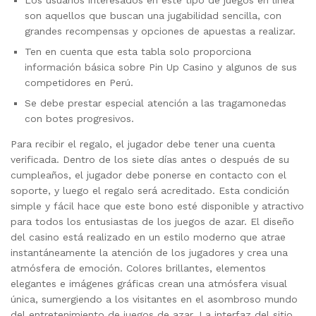
Los usuarios interesados en este tipo de juegos en línea
son aquellos que buscan una jugabilidad sencilla, con
grandes recompensas y opciones de apuestas a realizar.
Ten en cuenta que esta tabla solo proporciona
información básica sobre Pin Up Casino y algunos de sus
competidores en Perú.
Se debe prestar especial atención a las tragamonedas
con botes progresivos.
Para recibir el regalo, el jugador debe tener una cuenta
verificada. Dentro de los siete días antes o después de su
cumpleaños, el jugador debe ponerse en contacto con el
soporte, y luego el regalo será acreditado. Esta condición
simple y fácil hace que este bono esté disponible y atractivo
para todos los entusiastas de los juegos de azar. El diseño
del casino está realizado en un estilo moderno que atrae
instantáneamente la atención de los jugadores y crea una
atmósfera de emoción. Colores brillantes, elementos
elegantes e imágenes gráficas crean una atmósfera visual
única, sumergiendo a los visitantes en el asombroso mundo
del entretenimiento de juegos de azar. La interfaz del sitio