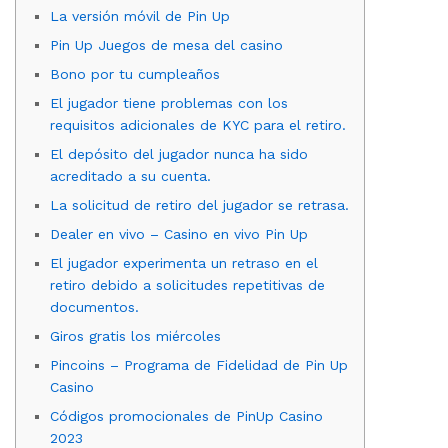
La versión móvil de Pin Up
Pin Up Juegos de mesa del casino
Bono por tu cumpleaños
El jugador tiene problemas con los
requisitos adicionales de KYC para el retiro.
El depósito del jugador nunca ha sido
acreditado a su cuenta.
La solicitud de retiro del jugador se retrasa.
Dealer en vivo – Casino en vivo Pin Up
El jugador experimenta un retraso en el
retiro debido a solicitudes repetitivas de
documentos.
Giros gratis los miércoles
Pincoins – Programa de Fidelidad de Pin Up
Casino
Códigos promocionales de PinUp Casino
2023