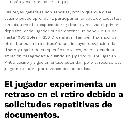
razón y pidió rechazar su queja.
Las reglas generales son sencillas, por lo que cualquier
usuario puede aprender a participar en la casa de apuestas.
Inmediatamente después de registrarse y realizar el primer
depósito, cada jugador puede obtener un bono Pin Up de
hasta 1000 Soles + 250 giros gratis. También hay muchos
otros bonos en la institución, que incluyen devolución de
dinero y regalo de cumpleaños. A veces, puede ocurrir una
situación desagradable cuando un jugador quiere jugar en
PinUp casino y sigue un enlace estándar, pero el recurso del
juego no se abre por razones desconocidas.
El jugador experimenta un
retraso en el retiro debido a
solicitudes repetitivas de
documentos.