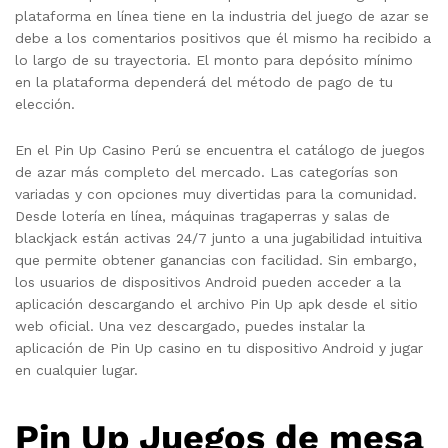
plataforma en línea tiene en la industria del juego de azar se
debe a los comentarios positivos que él mismo ha recibido a
lo largo de su trayectoria. El monto para depósito mínimo
en la plataforma dependerá del método de pago de tu
elección.
En el Pin Up Casino Perú se encuentra el catálogo de juegos
de azar más completo del mercado. Las categorías son
variadas y con opciones muy divertidas para la comunidad.
Desde lotería en línea, máquinas tragaperras y salas de
blackjack están activas 24/7 junto a una jugabilidad intuitiva
que permite obtener ganancias con facilidad. Sin embargo,
los usuarios de dispositivos Android pueden acceder a la
aplicación descargando el archivo Pin Up apk desde el sitio
web oficial. Una vez descargado, puedes instalar la
aplicación de Pin Up casino en tu dispositivo Android y jugar
en cualquier lugar.
Pin Up Juegos de mesa