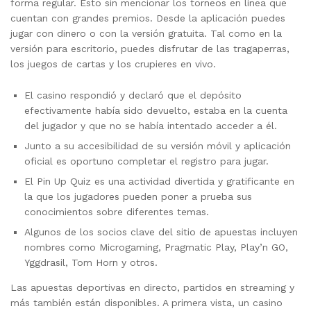
forma regular. Esto sin mencionar los torneos en línea que
cuentan con grandes premios. Desde la aplicación puedes
jugar con dinero o con la versión gratuita. Tal como en la
versión para escritorio, puedes disfrutar de las tragaperras,
los juegos de cartas y los crupieres en vivo.
El casino respondió y declaró que el depósito
efectivamente había sido devuelto, estaba en la cuenta
del jugador y que no se había intentado acceder a él.
Junto a su accesibilidad de su versión móvil y aplicación
oficial es oportuno completar el registro para jugar.
El Pin Up Quiz es una actividad divertida y gratificante en
la que los jugadores pueden poner a prueba sus
conocimientos sobre diferentes temas.
Algunos de los socios clave del sitio de apuestas incluyen
nombres como Microgaming, Pragmatic Play, Play’n GO,
Yggdrasil, Tom Horn y otros.
Las apuestas deportivas en directo, partidos en streaming y
más también están disponibles. A primera vista, un casino