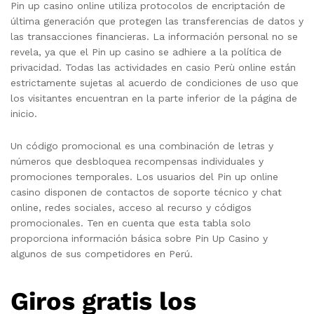
Pin up casino online utiliza protocolos de encriptación de
última generación que protegen las transferencias de datos y
las transacciones financieras. La información personal no se
revela, ya que el Pin up casino se adhiere a la política de
privacidad. Todas las actividades en casio Perù online están
estrictamente sujetas al acuerdo de condiciones de uso que
los visitantes encuentran en la parte inferior de la página de
inicio.
Un código promocional es una combinación de letras y
números que desbloquea recompensas individuales y
promociones temporales. Los usuarios del Pin up online
casino disponen de contactos de soporte técnico y chat
online, redes sociales, acceso al recurso y códigos
promocionales. Ten en cuenta que esta tabla solo
proporciona información básica sobre Pin Up Casino y
algunos de sus competidores en Perú.
Giros gratis los