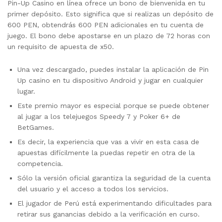
Pin-Up Casino en línea ofrece un bono de bienvenida en tu
primer depósito. Esto significa que si realizas un depósito de
600 PEN, obtendrás 600 PEN adicionales en tu cuenta de
juego. El bono debe apostarse en un plazo de 72 horas con
un requisito de apuesta de x50.
Una vez descargado, puedes instalar la aplicación de Pin
Up casino en tu dispositivo Android y jugar en cualquier
lugar.
Este premio mayor es especial porque se puede obtener
al jugar a los telejuegos Speedy 7 y Poker 6+ de
BetGames.
Es decir, la experiencia que vas a vivir en esta casa de
apuestas difícilmente la puedas repetir en otra de la
competencia.
Sólo la versión oficial garantiza la seguridad de la cuenta
del usuario y el acceso a todos los servicios.
El jugador de Perú está experimentando dificultades para
retirar sus ganancias debido a la verificación en curso.