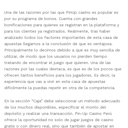
Una de las razones por las que PinUp casino es popular es
por su programa de bonos. Cuenta con grandes
bonificaciones para quienes se registran en la plataforma y
para los clientes ya registrados. Realmente, tras haber
analizado todos los factores importantes de esta casa de
apuestas llegamos a la conclusión de que es ventajosa.
Principalmente lo decimos debido a que es muy sencilla de
utilizar, de modo que los usuarios no pierden tiempo
tratando de encontrar el juego que quieren. Una de las
razones por las cuales destaca, es que es de los pocos que
ofrecen tantos beneficios para los jugadores. Es decir, la
experiencia que vas a vivir en esta casa de apuestas
difícilmente la puedas repetir en otra de la competencia.
En la sección “Caja” debe seleccionar un método adecuado
de los muchos disponibles, especificar el monto del
depósito y realizar una transacción. Pin-Up Casino Perú
ofrece la oportunidad no solo de jugar juegos de casino
gratis o con dinero real, sino que también de apostar en