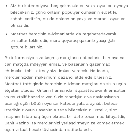
Siz bu kateqoriyaya baş çəkməklə ən yaxşı oyunları oynaya
biləcəksiniz, çünki onların populyar olmasının əlbət ki,
səbəbi varifr?n, bu da onların ən yaxşı və maraqlı oyunlar
olmasıdır.
Mostbet həmçinin e-idmanlarda da rəqabətədavamlı
əmsallar təklif edir, mərc qoyaraq qazanıb yaxşı gəlir
götürə bilərsiniz.
Bu informasiya sizə keçmiş matçların nəticələrini bilməyə və
cari matçda müəyyən əmsal və bazarların qazanmaq
ehtimalını təhlil etməyinizə imkan verəcək. Nəticədə,
mərclərinizdən maksimum qazancı əldə edə bilərsiniz.
Mostbet tətbiqində həmçinin e-idman matçları da sizin üçün
əlçatan olacaq. Onların hamısında rəqabətədavamlı əmsallar
və müxtəlif bazarlar var. Sizin rahatlığınız və naviqasiyanın
asanlığı üçün bütün oyunlar kateqoriyalara ayrılıb, beləcə
istədiyiniz oyunu asanlıqla tapa biləcəksiniz. Üstəlik, slot
maşınını fırlatmaq üçün ekrana bir dəfə toxunmaq kifayətdir,
Canlı Kazino isə mərclərinizi yerləşdirməyinizə kömək etmək
üçün virtual hesab lövhəsindən istifadə edir.