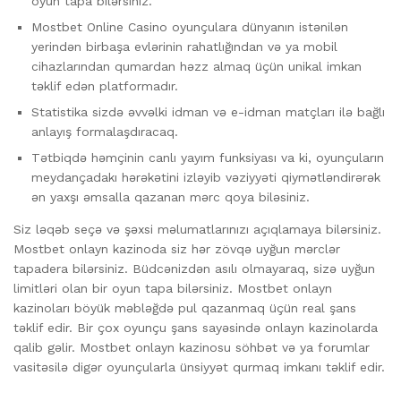
oyun tapa bilərsiniz.
Mostbet Online Casino oyunçulara dünyanın istənilən
yerindən birbaşa evlərinin rahatlığından və ya mobil
cihazlarından qumardan həzz almaq üçün unikal imkan
təklif edən platformadır.
Statistika sizdə əvvəlki idman və e-idman matçları ilə bağlı
anlayış formalaşdıracaq.
Tətbiqdə həmçinin canlı yayım funksiyası va ki, oyunçuların
meydançadakı hərəkətini izləyib vəziyyəti qiymətləndirərək
ən yaxşı əmsalla qazanan mərc qoya biləsiniz.
Siz ləqəb seçə və şəxsi məlumatlarınızı açıqlamaya bilərsiniz.
Mostbet onlayn kazinoda siz hər zövqə uyğun mərclər
tapadera bilərsiniz. Büdcənizdən asılı olmayaraq, sizə uyğun
limitləri olan bir oyun tapa bilərsiniz. Mostbet onlayn
kazinoları böyük məbləğdə pul qazanmaq üçün real şans
təklif edir. Bir çox oyunçu şans sayəsində onlayn kazinolarda
qalib gəlir. Mostbet onlayn kazinosu söhbət və ya forumlar
vasitəsilə digər oyunçularla ünsiyyət qurmaq imkanı təklif edir.