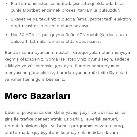
Platformanın istənilən istifadəçisi tətbiqi əldə edə bilər,
çünki Mostbet endirmək prosesi tamamilə pulsuzdur.
Şikayət və ya təklifiniz olduqda [email protected] elektron
poçtu vasitəsilə bizimlə əlaqə saxlayın
Hər 30 AZN-lik pul qoyma üçün AZN məbləğlərdən əlavə
pulsuz fırlatmalar de uma əldə edəcəksiniz.
Bundan sonra oyunların müxtəlif kateqoriyaları olan menyuya
keçmiş olacaqsınız. Sonra isə istədiyiniz oyunu seçin, sadəcə
klikləyin və yüklənməsini gözləyin. Bundan sonra oyunun
menyusunu görəcəksiniz, burada oyunun müxtəlif düymələri
və variantlarını görə bilərsiniz.
Mərc Bazarları
Lakin u, proqramlardan daha yavaş işləyir və barmaq izi ilə
giriş ilə trafikə qənaət etmir. Etibarlılığı, əlverişli şərtləri,
xidmət funksionallığını və bonus proqramını nəzərə alaraq,
platformada qeydiyyatdan keçməyə elə indidən davam