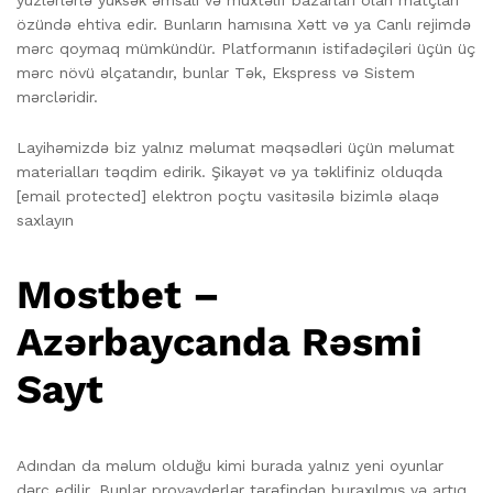
yüzlərlərlə yüksək əmsalı və müxtəlif bazarları olan matçları
özündə ehtiva edir. Bunların hamısına Xətt və ya Canlı rejimdə
mərc qoymaq mümkündür. Platformanın istifadəçiləri üçün üç
mərc növü əlçatandır, bunlar Tək, Ekspress və Sistem
mərcləridir.
Layihəmizdə biz yalnız məlumat məqsədləri üçün məlumat
materialları təqdim edirik. Şikayət və ya təklifiniz olduqda
[email protected] elektron poçtu vasitəsilə bizimlə əlaqə
saxlayın
Mostbet –
Azərbaycanda Rəsmi
Sayt
Adından da məlum olduğu kimi burada yalnız yeni oyunlar
dərc edilir. Bunlar provayderlər tərəfindən buraxılmış və artıq