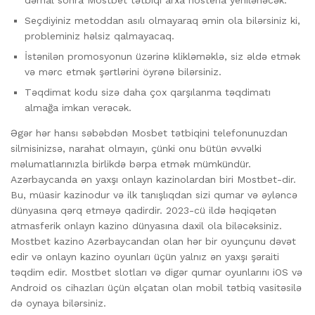
dərhal sonra Mostbet tətbiqi arxa hostería yenilənəcək.
Seçdiyiniz metoddan asılı olmayaraq əmin ola bilərsiniz ki,
probleminiz həlsiz qalmayacaq.
İstənilən promosyonun üzərinə klikləməklə, siz əldə etmək
və mərc etmək şərtlərini öyrənə bilərsiniz.
Təqdimat kodu sizə daha çox qarşılanma təqdimatı
almağa imkan verəcək.
Əgər hər hansı səbəbdən Mosbet tətbiqini telefonunuzdan
silmisinizsə, narahat olmayın, çünki onu bütün əvvəlki
məlumatlarınızla birlikdə bərpa etmək mümkündür.
Azərbaycanda ən yaxşı onlayn kazinolardan biri Mostbet-dir.
Bu, müasir kazinodur və ilk tanışlıqdan sizi qumar və əyləncə
dünyasına qərq etməyə qadirdir. 2023-cü ildə həqiqətən
atmasferik onlayn kazino dünyasına daxil ola biləcəksiniz.
Mostbet kazino Azərbaycandan olan hər bir oyunçunu dəvət
edir və onlayn kazino oyunları üçün yalnız ən yaxşı şəraiti
təqdim edir. Mostbet slotları və digər qumar oyunlarını iOS və
Android os cihazları üçün əlçatan olan mobil tətbiq vasitəsilə
də oynaya bilərsiniz.