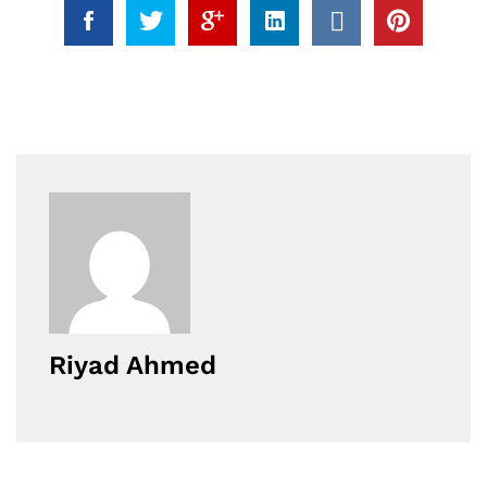
Riyad Ahmed