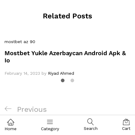
Related Posts
mostbet az 90
Mostbet Yukle Azerbaycan Android Apk &
Io
February 14, 2023
by
Riyad Ahmed
Previous
1xbet Официальный Сайт С Лучшими Вариантами
Для Ставо
Search
Cart
Home
Category