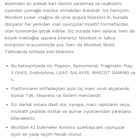
əllərindən ən yüksək kart dəstini yaratmaq və rəqiblərini
oyundan çıxmağa məcbur etməkdən ibarətdir. Siz həmçinin
Mostbet poker otağına de uma qoşula bilərsiniz ki, burada
dünyanın hər yerindən olan oyunçular müxtlif formatlardan
olan turnirlərdə iştirak edirlər. Siz burada həm əylənə, həm də
böyük məbləğlər qazana bilərsiniz! Mostbet-in təkcə
kompüter brauzerinizdə yox, həm də Mostbet Mobil
Tətbiqində istifadə edə bilərsiniz.
Bu kateqoriyada siz Playson, Spinomenal, Pragmatic Play,
3 OAKS, Endorphina, LEAP, GALAXYS, MASCOT GAMING və
s.
Platformanın istifadəçiləri üçün üç mərc növü əlçatandır,
bunlar Tək, Ekspress və Sistem mərcləridir.
Siz dərhal onlara daxil ola, oynaya, mərc rejimlərini seçə,
müxtəlif çeşiddə slotlar və qumar oyunlarından yararlana
biləcəksiniz.
Mostbet AZ bukmeker kontoru azərbaycanlı oyunçular
üçün ən yaxşı seçim hesab olunur.