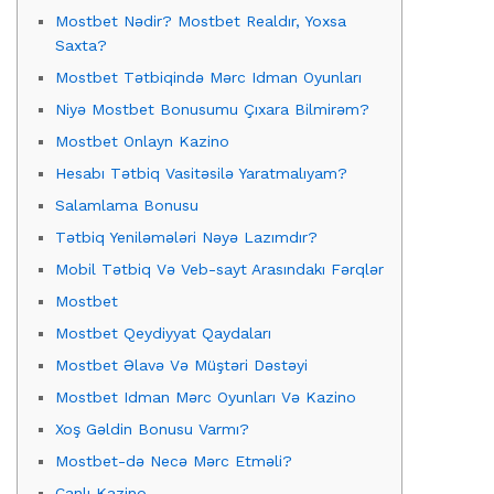
Mostbet Nədir? Mostbet Realdır, Yoxsa
Saxta?
Mostbet Tətbiqində Mərc Idman Oyunları
Niyə Mostbet Bonusumu Çıxara Bilmirəm?
Mostbet Onlayn Kazino
Hesabı Tətbiq Vasitəsilə Yaratmalıyam?
Salamlama Bonusu
Tətbiq Yeniləmələri Nəyə Lazımdır?
Mobil Tətbiq Və Veb-sayt Arasındakı Fərqlər
Mostbet
Mostbet Qeydiyyat Qaydaları
Mostbet Əlavə Və Müştəri Dəstəyi
Mostbet Idman Mərc Oyunları Və Kazino
Xoş Gəldin Bonusu Varmı?
Mostbet-də Necə Mərc Etməli?
Canlı Kazino