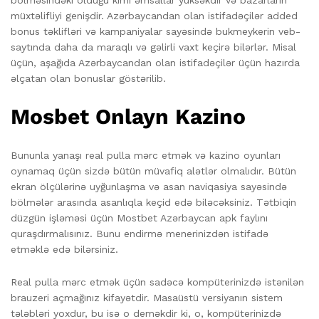
müxtəlifliyi genişdir. Azərbaycandan olan istifadəçilər added
bonus təklifləri və kampaniyalar sayəsində bukmeykerin veb-
saytında daha da maraqlı və gəlirli vaxt keçirə bilərlər. Misal
üçün, aşağıda Azərbaycandan olan istifadəçilər üçün hazırda
əlçatan olan bonuslar göstərilib.
Mosbet Onlayn Kazino
Bununla yanaşı real pulla mərc etmək və kazino oyunları
oynamaq üçün sizdə bütün müvafiq alətlər olmalıdır. Bütün
ekran ölçülərinə uyğunlaşma və asan naviqasiya sayəsində
bölmələr arasında asanlıqla keçid edə biləcəksiniz. Tətbiqin
düzgün işləməsi üçün Mostbet Azərbaycan apk faylını
quraşdırmalısınız. Bunu endirmə menerinizdən istifadə
etməklə edə bilərsiniz.
Real pulla mərc etmək üçün sadəcə kompüterinizdə istənilən
brauzeri açmağınız kifayətdir. Masaüstü versiyanın sistem
tələbləri yoxdur, bu isə o deməkdir ki, o, kompüterinizdə