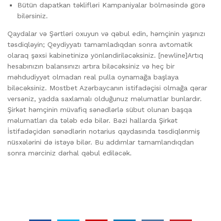
Bütün dapatkan təklifləri Kampaniyalar bölməsində görə
bilərsiniz.
Qaydalar və Şərtləri oxuyun və qəbul edin, həmçinin yaşınızı
təsdiqləyin; Qeydiyyatı tamamladıqdan sonra avtomatik
olaraq şəxsi kabinetinizə yönləndiriləcəksiniz. [newline]Artıq
hesabınızın balansınızı artıra biləcəksiniz və heç bir
məhdudiyyət olmadan real pulla oynamağa başlaya
biləcəksiniz. Mostbet Azərbaycanın istifadəçisi olmağa qərar
versəniz, yadda saxlamalı olduğunuz məlumatlar bunlardır.
Şirkət həmçinin müvafiq sənədlərlə sübut olunan başqa
məlumatları da tələb edə bilər. Bəzi hallarda Şirkət
İstifadəçidən sənədlərin notarius qaydasında təsdiqlənmiş
nüsxələrini də istəyə bilər. Bu addımlar tamamlandıqdan
sonra mərciniz dərhal qəbul ediləcək.