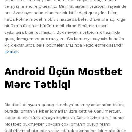
versiyasını endirə bilərsiniz. Minimal sistem tələbləri sayəsində
onu Azərbaycandan olan hər bir istifadəçi quraşdıra bilər,
hətta köhnə model mobil cihazlarda belə. Əlavə olaraq, digər
bir üstünlük onun bütün mobil ekran ölçülərinə asan
uyğunlaşa bilən olmasıdır. Bukmeykerin tətbiqini cihazımda
quraşdırmışam və çox razıyam. Sadə menyu sayəsində hətta
kiçik ekranlarda belə bölmələr arasında keçid etmək asandır
aviator
.
Android Üçün Mostbet
Mərc Tətbiqi
Mostbet dünyanın qabaqcıl onlayn bukmeykerlərindən biridir,
burada idman və kiber idmanlar üzrə Xətt və Canlı mərclər,
eləcə də eksklüziv onlayn kazino və Canlı kazino təklif ounur.
Mostbet bukmeyker 30-dan çox idmanın bütün rəsmi
tədbirlərini əhatə edir və öz istifadəçilərinə hər bir matç üçün