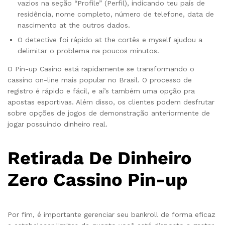
vazios na seção “Profile” (Perfil), indicando teu país de
residência, nome completo, número de telefone, data de
nascimento at the outros dados.
O detective foi rápido at the cortês e myself ajudou a
delimitar o problema na poucos minutos.
O Pin-up Casino está rapidamente se transformando o
cassino on-line mais popular no Brasil. O processo de
registro é rápido e fácil, e aí’s também uma opção pra
apostas esportivas. Além disso, os clientes podem desfrutar
sobre opções de jogos de demonstração anteriormente de
jogar possuindo dinheiro real.
Retirada De Dinheiro
Zero Cassino Pin-up
Por fim, é importante gerenciar seu bankroll de forma eficaz