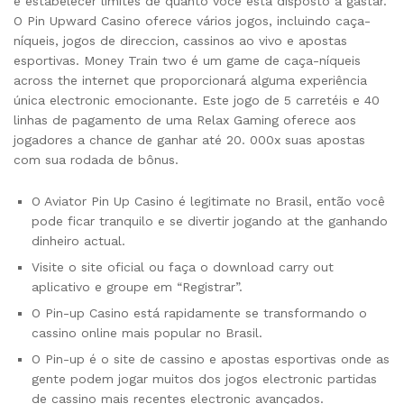
e estabelecer limites de quanto você está disposto a gastar.
O Pin Upward Casino oferece vários jogos, incluindo caça-
níqueis, jogos de direccion, cassinos ao vivo e apostas
esportivas. Money Train two é um game de caça-níqueis
across the internet que proporcionará alguma experiência
única electronic emocionante. Este jogo de 5 carretéis e 40
linhas de pagamento de uma Relax Gaming oferece aos
jogadores a chance de ganhar até 20. 000x suas apostas
com sua rodada de bônus.
O Aviator Pin Up Casino é legitimate no Brasil, então você
pode ficar tranquilo e se divertir jogando at the ganhando
dinheiro actual.
Visite o site oficial ou faça o download carry out
aplicativo e groupe em “Registrar”.
O Pin-up Casino está rapidamente se transformando o
cassino online mais popular no Brasil.
O Pin-up é o site de cassino e apostas esportivas onde as
gente podem jogar muitos dos jogos electronic partidas
de cassino mais recentes electronic avançados.