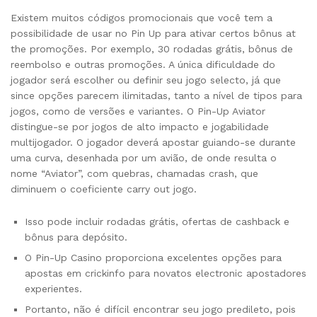
Existem muitos códigos promocionais que você tem a
possibilidade de usar no Pin Up para ativar certos bônus at
the promoções. Por exemplo, 30 rodadas grátis, bônus de
reembolso e outras promoções. A única dificuldade do
jogador será escolher ou definir seu jogo selecto, já que
since opções parecem ilimitadas, tanto a nível de tipos para
jogos, como de versões e variantes. O Pin-Up Aviator
distingue-se por jogos de alto impacto e jogabilidade
multijogador. O jogador deverá apostar guiando-se durante
uma curva, desenhada por um avião, de onde resulta o
nome “Aviator”, com quebras, chamadas crash, que
diminuem o coeficiente carry out jogo.
Isso pode incluir rodadas grátis, ofertas de cashback e
bônus para depósito.
O Pin-Up Casino proporciona excelentes opções para
apostas em crickinfo para novatos electronic apostadores
experientes.
Portanto, não é difícil encontrar seu jogo predileto, pois