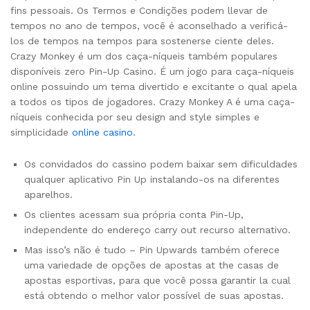
fins pessoais. Os Termos e Condições podem llevar de
tempos no ano de tempos, você é aconselhado a verificá-
los de tempos na tempos para sostenerse ciente deles.
Crazy Monkey é um dos caça-níqueis também populares
disponíveis zero Pin-Up Casino. É um jogo para caça-níqueis
online possuindo um tema divertido e excitante o qual apela
a todos os tipos de jogadores. Crazy Monkey A é uma caça-
níqueis conhecida por seu design and style simples e
simplicidade
online casino
.
Os convidados do cassino podem baixar sem dificuldades
qualquer aplicativo Pin Up instalando-os na diferentes
aparelhos.
Os clientes acessam sua própria conta Pin-Up,
independente do endereço carry out recurso alternativo.
Mas isso’s não é tudo – Pin Upwards também oferece
uma variedade de opções de apostas at the casas de
apostas esportivas, para que você possa garantir la cual
está obtendo o melhor valor possível de suas apostas.