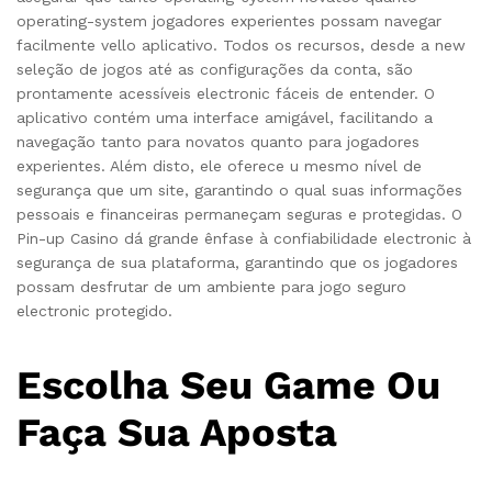
operating-system jogadores experientes possam navegar
facilmente vello aplicativo. Todos os recursos, desde a new
seleção de jogos até as configurações da conta, são
prontamente acessíveis electronic fáceis de entender. O
aplicativo contém uma interface amigável, facilitando a
navegação tanto para novatos quanto para jogadores
experientes. Além disto, ele oferece u mesmo nível de
segurança que um site, garantindo o qual suas informações
pessoais e financeiras permaneçam seguras e protegidas. O
Pin-up Casino dá grande ênfase à confiabilidade electronic à
segurança de sua plataforma, garantindo que os jogadores
possam desfrutar de um ambiente para jogo seguro
electronic protegido.
Escolha Seu Game Ou
Faça Sua Aposta