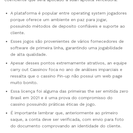
A plataforma é popular entre operating system jogadores
porque oferece um ambiente en paz para jogar,
possuindo métodos de deposito confiáveis e suporte ao
cliente.
Esses jogos são provenientes de vários fornecedores de
software de primeira linha, garantindo uma jogabilidade
de alta qualidade.
Apesar desses pontos extremamente atrativos, an equipe
carry out Cassinov foca no ano de análises imparciais e
ressalta que o cassino Pin-up não possui um web page
muito bonito.
Essa licença foi alguma das primeiras the ser emitida zero
Brasil em 2021 e é uma prova do compromisso do
cassino possuindo práticas éticas de jogo.
É importante lembrar que, anteriormente ao primeiro
saque, a conta deve ser verificada, com envio para foto
do documento comprovando an identidade do cliente.