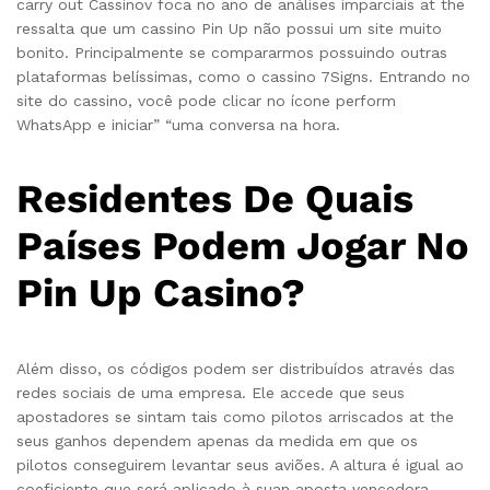
carry out Cassinov foca no ano de análises imparciais at the
ressalta que um cassino Pin Up não possui um site muito
bonito. Principalmente se compararmos possuindo outras
plataformas belíssimas, como o cassino 7Signs. Entrando no
site do cassino, você pode clicar no ícone perform
WhatsApp e iniciar” “uma conversa na hora.
Residentes De Quais
Países Podem Jogar No
Pin Up Casino?
Além disso, os códigos podem ser distribuídos através das
redes sociais de uma empresa. Ele accede que seus
apostadores se sintam tais como pilotos arriscados at the
seus ganhos dependem apenas da medida em que os
pilotos conseguirem levantar seus aviões. A altura é igual ao
coeficiente que será aplicado à suan aposta vencedora.