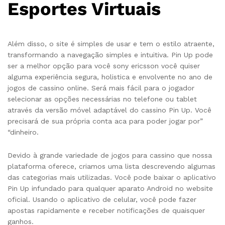
Esportes Virtuais
Além disso, o site é simples de usar e tem o estilo atraente,
transformando a navegação simples e intuitiva. Pin Up pode
ser a melhor opção para você sony ericsson você quiser
alguma experiência segura, holistica e envolvente no ano de
jogos de cassino online. Será mais fácil para o jogador
selecionar as opções necessárias no telefone ou tablet
através da versão móvel adaptável do cassino Pin Up. Você
precisará de sua própria conta aca para poder jogar por”
“dinheiro.
Devido à grande variedade de jogos para cassino que nossa
plataforma oferece, criamos uma lista descrevendo algumas
das categorias mais utilizadas. Você pode baixar o aplicativo
Pin Up infundado para qualquer aparato Android no website
oficial. Usando o aplicativo de celular, você pode fazer
apostas rapidamente e receber notificações de quaisquer
ganhos.