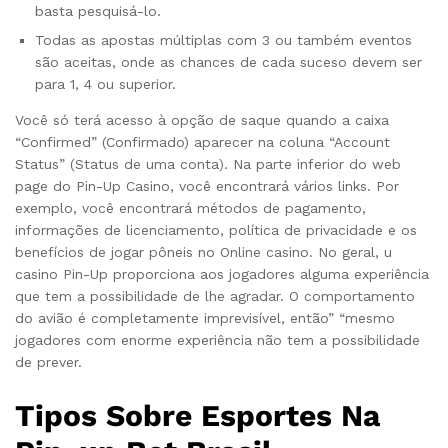
basta pesquisá-lo.
Todas as apostas múltiplas com 3 ou também eventos
são aceitas, onde as chances de cada suceso devem ser
para 1, 4 ou superior.
Você só terá acesso à opção de saque quando a caixa
“Confirmed” (Confirmado) aparecer na coluna “Account
Status” (Status de uma conta). Na parte inferior do web
page do Pin-Up Casino, você encontrará vários links. Por
exemplo, você encontrará métodos de pagamento,
informações de licenciamento, política de privacidade e os
benefícios de jogar pôneis no Online casino. No geral, u
casino Pin-Up proporciona aos jogadores alguma experiência
que tem a possibilidade de lhe agradar. O comportamento
do avião é completamente imprevisível, então” “mesmo
jogadores com enorme experiência não tem a possibilidade
de prever.
Tipos Sobre Esportes Na