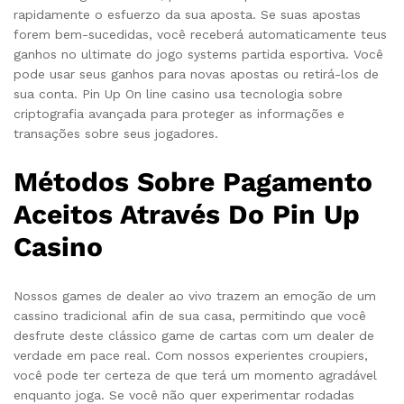
rapidamente o esfuerzo da sua aposta. Se suas apostas
forem bem-sucedidas, você receberá automaticamente teus
ganhos no ultimate do jogo systems partida esportiva. Você
pode usar seus ganhos para novas apostas ou retirá-los de
sua conta. Pin Up On line casino usa tecnologia sobre
criptografia avançada para proteger as informações e
transações sobre seus jogadores.
Métodos Sobre Pagamento
Aceitos Através Do Pin Up
Casino
Nossos games de dealer ao vivo trazem an emoção de um
cassino tradicional afin de sua casa, permitindo que você
desfrute deste clássico game de cartas com um dealer de
verdade em pace real. Com nossos experientes croupiers,
você pode ter certeza de que terá um momento agradável
enquanto joga. Se você não quer experimentar rodadas