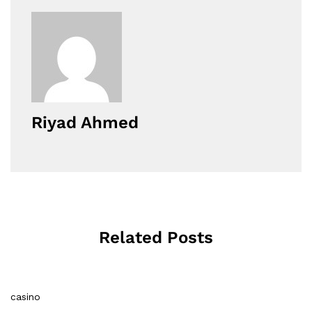
Riyad Ahmed
Related Posts
casino