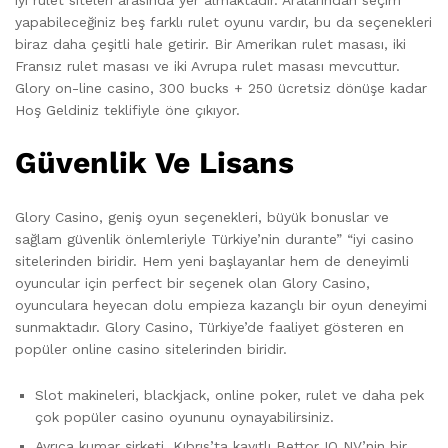
yapabileceğiniz beş farklı rulet oyunu vardır, bu da seçenekleri
biraz daha çeşitli hale getirir. Bir Amerikan rulet masası, iki
Fransız rulet masası ve iki Avrupa rulet masası mevcuttur.
Glory on-line casino, 300 bucks + 250 ücretsiz dönüşe kadar
Hoş Geldiniz teklifiyle öne çıkıyor.
Güvenlik Ve Lisans
Glory Casino, geniş oyun seçenekleri, büyük bonuslar ve
sağlam güvenlik önlemleriyle Türkiye’nin durante” “iyi casino
sitelerinden biridir. Hem yeni başlayanlar hem de deneyimli
oyuncular için perfect bir seçenek olan Glory Casino,
oyunculara heyecan dolu empieza kazançlı bir oyun deneyimi
sunmaktadır. Glory Casino, Türkiye’de faaliyet gösteren en
popüler online casino sitelerinden biridir.
Slot makineleri, blackjack, online poker, rulet ve daha pek
çok popüler casino oyununu oynayabilirsiniz.
Ayrıca kumar şirketi, Kıbrıs’ta kayıtlı Bettor IO NV’nin bir