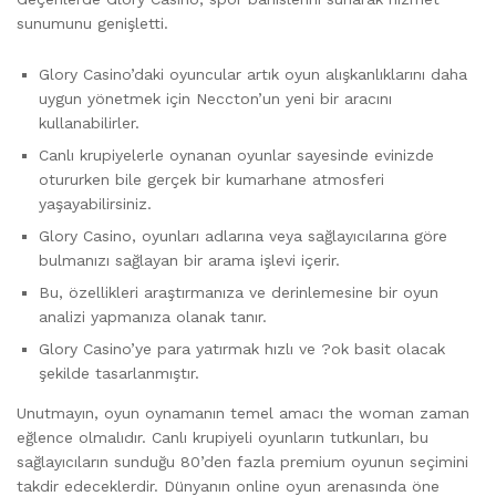
sunumunu genişletti.
Glory Casino’daki oyuncular artık oyun alışkanlıklarını daha
uygun yönetmek için Neccton’un yeni bir aracını
kullanabilirler.
Canlı krupiyelerle oynanan oyunlar sayesinde evinizde
otururken bile gerçek bir kumarhane atmosferi
yaşayabilirsiniz.
Glory Casino, oyunları adlarına veya sağlayıcılarına göre
bulmanızı sağlayan bir arama işlevi içerir.
Bu, özellikleri araştırmanıza ve derinlemesine bir oyun
analizi yapmanıza olanak tanır.
Glory Casino’ye para yatırmak hızlı ve ?ok basit olacak
şekilde tasarlanmıştır.
Unutmayın, oyun oynamanın temel amacı the woman zaman
eğlence olmalıdır. Canlı krupiyeli oyunların tutkunları, bu
sağlayıcıların sunduğu 80’den fazla premium oyunun seçimini
takdir edeceklerdir. Dünyanın online oyun arenasında öne