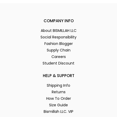
COMPANY INFO
About BISMILLAH LLC
Social Responsibility
Fashion Blogger
Supply Chain
Careers
Student Discount
HELP & SUPPORT
Shipping Info
Returns
How To Order
Size Guide
Bismillah LLC. VIP