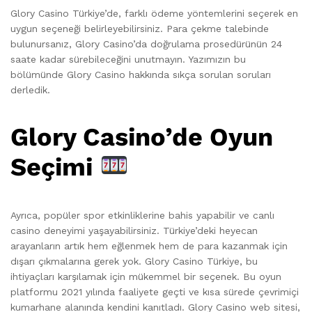
Glory Casino Türkiye’de, farklı ödeme yöntemlerini seçerek en
uygun seçeneği belirleyebilirsiniz. Para çekme talebinde
bulunursanız, Glory Casino’da doğrulama prosedürünün 24
saate kadar sürebileceğini unutmayın. Yazımızın bu
bölümünde Glory Casino hakkında sıkça sorulan soruları
derledik.
Glory Casino’de Oyun
Seçimi
Ayrıca, popüler spor etkinliklerine bahis yapabilir ve canlı
casino deneyimi yaşayabilirsiniz. Türkiye’deki heyecan
arayanların artık hem eğlenmek hem de para kazanmak için
dışarı çıkmalarına gerek yok. Glory Casino Türkiye, bu
ihtiyaçları karşılamak için mükemmel bir seçenek. Bu oyun
platformu 2021 yılında faaliyete geçti ve kısa sürede çevrimiçi
kumarhane alanında kendini kanıtladı. Glory Casino web sitesi,