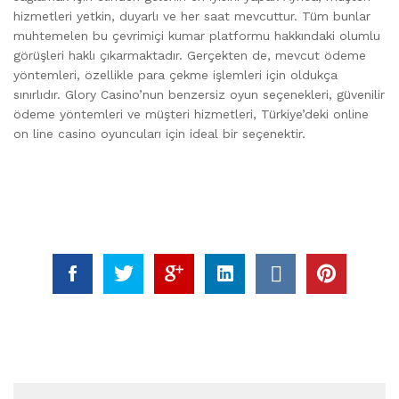
hizmetleri yetkin, duyarlı ve her saat mevcuttur. Tüm bunlar
muhtemelen bu çevrimiçi kumar platformu hakkındaki olumlu
görüşleri haklı çıkarmaktadır. Gerçekten de, mevcut ödeme
yöntemleri, özellikle para çekme işlemleri için oldukça
sınırlıdır. Glory Casino’nun benzersiz oyun seçenekleri, güvenilir
ödeme yöntemleri ve müşteri hizmetleri, Türkiye’deki online
on line casino oyuncuları için ideal bir seçenektir.