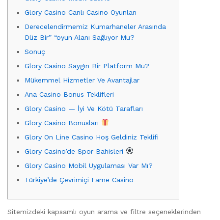
Glory Casino Canlı Casino Oyunları
Derecelendirmemiz Kumarhaneler Arasında
Düz Bir” “oyun Alanı Sağlıyor Mu?
Sonuç
Glory Casino Saygın Bir Platform Mu?
Mükemmel Hizmetler Ve Avantajlar
Ana Casino Bonus Teklifleri
Glory Casino — İyi Ve Kötü Tarafları
Glory Casino Bonusları
Glory On Line Casino Hoş Geldiniz Teklifi
Glory Casino’de Spor Bahisleri
Glory Casino Mobil Uygulaması Var Mı?
Türkiye’de Çevrimiçi Fame Casino
Sitemizdeki kapsamlı oyun arama ve filtre seçeneklerinden