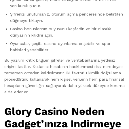
yan kuruluşudur.
Şifrenizi unutursanız, oturum açma penceresinde belirtilen
düğmeye tıklayın.
Casino bonuslarının büyüsünü keşfedin ve bir olasılık
dünyasının kilidini açın.
Oyuncular, çeşitli casino oyunlarına erişebilir ve spor
bahisleri yapabilirler.
Bu yazılım kritik bilgileri şifreler ve veritabanlarına yetkisiz
erişimi kısıtlar. Kullanıcı hesabının hacklenmesi riski neredeyse
tamamen ortadan kaldırılmıştır. İki faktörlü kimlik doğrulama
prosedürünü kullanarak hem kişisel verilerin hem para finansal
hesapların güvenliğini sağlayarak daha yüksek düzeyde koruma
elde ederler.
Glory Casino Neden
Gadget’ınıza Indirmeye