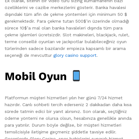
Ek olarak, sitenin bir video turu sizing kumarhanenin bazı
özelliklerini ve cazibe merkezlerini gösterir. Banka havalesi
dışındaki tüm afin de çekme yöntemleri için minimum 50 $
gerekmektedir. Para çekme tutarı 500$’ın üzerinde olmadığı
sürece 10$’a mal olan banka havaleleri dışında tüm para
çekme işlemleri ücretsizdir. Slot makineleri, blackjack, rulet,
terme conseillé oyunları ve jackpotlar bulabileceğiniz oyun
türlerinden sadece bazılarıdır empieza kapsamlı bir arama
seçeneği de mevcuttur
glory casino support
.
Mobil Oyun
Platformun müşteri hizmetleri yılın her günü 7/24 hizmet
hazırdır. Canlı sohbeti tercih ederseniz 2 dakikadan daha kısa
sürede tatmin edici bir yanıt alırsınız. Son olarak, seçtiğiniz
ödeme yöntemi ne olursa olsun, hesabınıza genellikle anında
para yatırılır. Durum böyle değilse, bir müşteri hizmetleri
temsilcisiyle iletişime geçmeniz şiddetle tavsiye edilir.
Geçenlerde Glory Casino, spor bahislerini sunarak hizmet