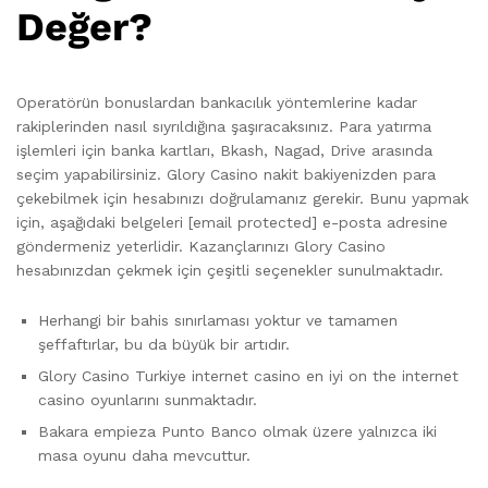
Değer?
Operatörün bonuslardan bankacılık yöntemlerine kadar
rakiplerinden nasıl sıyrıldığına şaşıracaksınız. Para yatırma
işlemleri için banka kartları, Bkash, Nagad, Drive arasında
seçim yapabilirsiniz. Glory Casino nakit bakiyenizden para
çekebilmek için hesabınızı doğrulamanız gerekir. Bunu yapmak
için, aşağıdaki belgeleri [email protected] e-posta adresine
göndermeniz yeterlidir. Kazançlarınızı Glory Casino
hesabınızdan çekmek için çeşitli seçenekler sunulmaktadır.
Herhangi bir bahis sınırlaması yoktur ve tamamen
şeffaftırlar, bu da büyük bir artıdır.
Glory Casino Turkiye internet casino en iyi on the internet
casino oyunlarını sunmaktadır.
Bakara empieza Punto Banco olmak üzere yalnızca iki
masa oyunu daha mevcuttur.