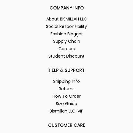
COMPANY INFO
About BISMILLAH LLC
Social Responsibility
Fashion Blogger
Supply Chain
Careers
Student Discount
HELP & SUPPORT
Shipping Info
Returns
How To Order
Size Guide
Bismillah LLC. VIP
CUSTOMER CARE