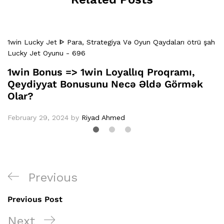
1win Lucky Jet ᐈ Para, Strategiya Və Oyun Qaydaları ötrü şah
Lucky Jet Oyunu - 696
1win Bonus => 1win Loyallıq Proqramı,
Qeydiyyat Bonusunu Necə Əldə Görmək
Olar?
February 29, 2024
by
Riyad Ahmed
Previous
Previous Post
Next