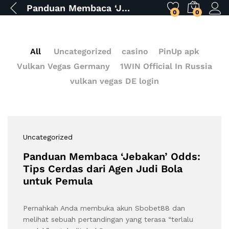
Panduan Membaca ‘Jebakan’ Odds: Tips Cerdas dari Agen Judi Bola untuk Pemula
0
0
All
Uncategorized
casino
PinUp apk
Vulkan Vegas Germany
1WIN Official In Russia
vulkan vegas DE login
Uncategorized
Panduan Membaca ‘Jebakan’ Odds:
Tips Cerdas dari Agen Judi Bola
untuk Pemula
Pernahkah Anda membuka akun Sbobet88 dan
melihat sebuah pertandingan yang terasa “terlalu