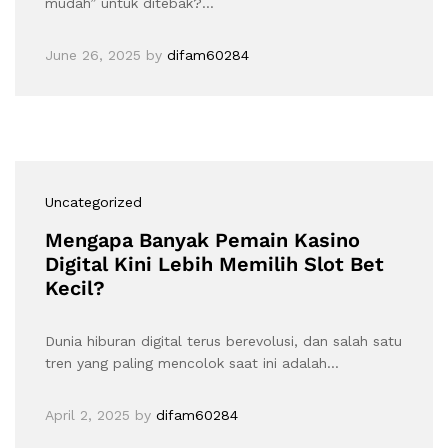
mudah” untuk ditebak?…
June 26, 2025
by
difam60284
Uncategorized
Mengapa Banyak Pemain Kasino
Digital Kini Lebih Memilih Slot Bet
Kecil?
Dunia hiburan digital terus berevolusi, dan salah satu
tren yang paling mencolok saat ini adalah…
April 2, 2025
by
difam60284