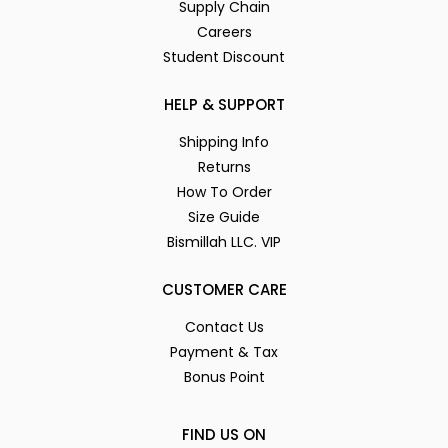
Supply Chain
Careers
Student Discount
HELP & SUPPORT
Shipping Info
Returns
How To Order
Size Guide
Bismillah LLC. VIP
CUSTOMER CARE
Contact Us
Payment & Tax
Bonus Point
FIND US ON