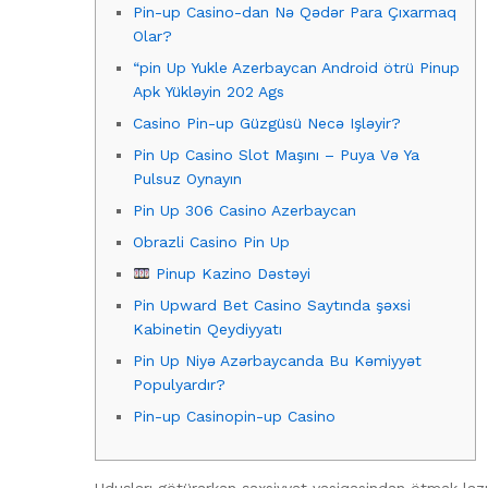
Pin-up Casino-dan Nə Qədər Para Çıxarmaq
Olar?
“pin Up Yukle Azerbaycan Android ötrü Pinup
Apk Yükləyin 202 Ags
Casino Pin-up Güzgüsü Necə Işləyir?
Pin Up Casino Slot Maşını – Puya Və Ya
Pulsuz Oynayın
Pin Up 306 Casino Azerbaycan
Obrazli Casino Pin Up
Pinup Kazino Dəstəyi
Pin Upward Bet Casino Saytında şəxsi
Kabinetin Qeydiyyatı
Pin Up Niyə Azərbaycanda Bu Kəmiyyət
Populyardır?
Pin-up Casinopin-up Casino
Uduşları götürərkən şəxsiyyət vəsiqəsindən ötmək lazı