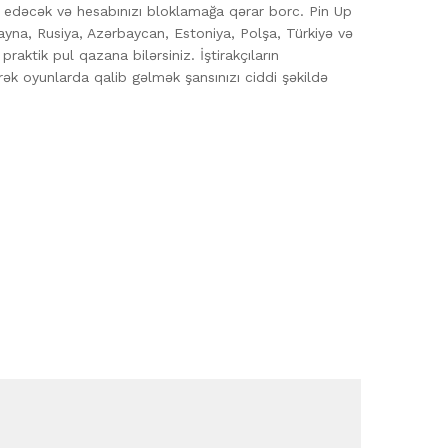
 edəcək və hesabınızı bloklamağa qərar borc. Pin Up
ayna, Rusiya, Azərbaycan, Estoniya, Polşa, Türkiyə və
ktik pul qazana bilərsiniz. İştirakçıların
ək oyunlarda qalib gəlmək şansınızı ciddi şəkildə