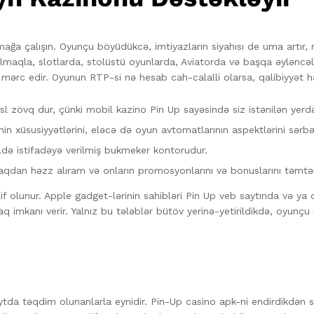
mağa çalışın. Oyunçu böyüdükcə, imtiyazların siyahısı de uma artır
 olmaqla, slotlarda, stolüstü oyunlarda, Aviatorda və başqa əylən
rc edir. Oyunun RTP-si nə hesab cah-calalli olarsa, qalibiyyət ha
 zövq dur, çünki mobil kazino Pin Up sayəsində siz istənilən yerdə 
inin xüsusiyyətlərini, eləcə də oyun avtomatlarının aspektlərini sər
ldə istifadəyə verilmiş bukmeker kontorudur.
maqdan həzz alıram və onların promosyonlarını və bonuslarını təmtə
if olunur. Apple gadget-lərinin sahibləri Pin Up veb saytında və y
aq imkanı verir. Yalnız bu tələblər bütöv yerinə-yetirildikdə, oyun
saytda təqdim olunanlarla eynidir. Pin-Up casino apk-ni endirdikd