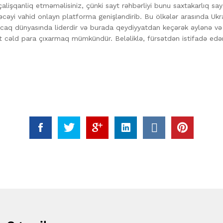
şqanliq etməməlisiniz, çünki sayt rəhbərliyi bunu saxtakarlıq say
əcəyi vahid onlayn platforma genişləndirib. Bu ölkələr arasında Ukr
aq dünyasında liderdir və burada qeydiyyatdan keçərək əylənə və pra
 cəld para çıxarmaq mümkündür. Beləliklə, fürsətdən istifadə edər