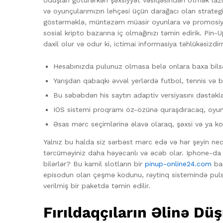
və oyunçularımızın lehçəsi üçün darağacı olan strategi
göstərməklə, müntəzəm müasir oyunlara və promosiyal
sosial kripto bazarına iç olmağınızı təmin edirik. Pin
daxil olur və odur ki, ictimai informasiya təhlükəsizdir
Hesabınızda pulunuz olmasa belə onlara baxa bilsə
Yarışdan qabaqkı əvvəl yerlərdə futbol, tennis və b
Bu səbəbdən his saytın adaptiv versiyasını dəstəkl
IOS sistemi proqramı öz-özünə quraşdıracaq, oyu
Əsas mərc seçimlərinə əlavə olaraq, şəxsi və ya kom
Yalnız bu halda siz sərbəst mərc edə və hər şeyin nec
tərcüməyiniz daha həyəcanlı və əcəb olar. Iphone-da P
bilərlər? Bu kamil slotların bir
pinup-online24.com
bax
episodun olan çeşmə kodunu, rəytinq sistemində pulsuz
verilmiş bir paketdə təmin edilir.
Fırıldaqçıların Əlinə 