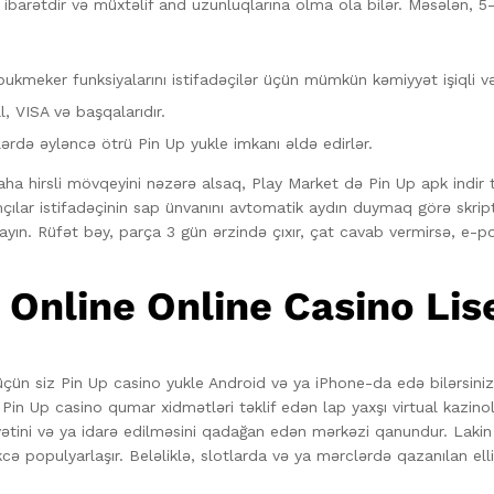
n ibarətdir və müxtəlif and uzunluqlarına olma ola bilər. Məsələn, 
 bukmeker funksiyalarını istifadəçilər üçün mümkün kəmiyyət işiqli 
l, VISA və başqalarıdır.
ərdə əyləncə ötrü Pin Up yukle imkanı əldə edirlər.
aha hirsli mövqeyini nəzərə alsaq, Play Market də Pin Up apk indir
mçılar istifadəçinin sap ünvanını avtomatik aydın duymaq görə skript
ayın. Rüfət bəy, parça 3 gün ərzində çıxır, çat cavab vermirsə, e-p
Online Online Casino Lise
 üçün siz Pin Up casino yukle Android və ya iPhone-da edə bilərsini
 Pin Up casino qumar xidmətləri təklif edən lap yaxşı virtual kazinola
ətini və ya idarə edilməsini qadağan edən mərkəzi qanundur. Lakin
cə populyarlaşır. Beləliklə, slotlarda və ya mərclərdə qazanılan elli