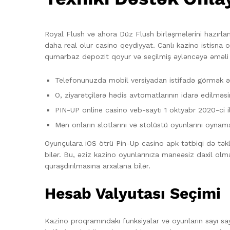
Royal Flush və ahora Düz Flush birləşmələrini hazırla
daha real olur casino qeydiyyat. Canlı kazino istisna
qumarbaz depozit qoyur və seçilmiş əyləncəyə əməli mə
Telefonunuzda mobil versiyadan istifadə görmək əsl
O, ziyarətçilərə hədis avtomatlarının idarə edilməs
PIN-UP online casino veb-saytı 1 oktyabr 2020-ci i
Mən onların slotlarını və stolüstü oyunlarını oyna
Oyunçulara iOS ötrü Pin-Up casino apk tətbiqi də təkl
bilər. Bu, əziz kazino oyunlarınıza maneəsiz daxil olm
quraşdırılmasına arxalana bilər.
Hesab Valyutası Seçimi
Kazino proqramındakı funksiyalar və oyunların sayı 