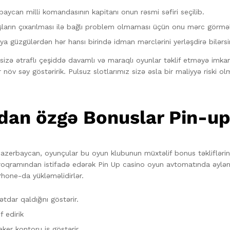
baycan milli komandasının kapitanı onun rəsmi səfiri seçilib.
rın çıxarılması ilə bağlı problem olmaması üçün onu mərc görmək şə
ya güzgülərdən hər hansı birində idman mərclərini yerləşdirə bilərsi
da sizə ətraflı çeşiddə davamlı və maraqlı oyunlar təklif etməyə imka
r növ səy göstəririk. Pulsuz slotlarımız sizə əsla bir maliyyə riski
an özgə Bonuslar Pin-u
o azerbaycan, oyunçular bu oyun klubunun müxtəlif bonus təklifləri
oqramından istifadə edərək Pin Up casino oyun avtomatında əylənə 
Phone-da yükləməlidirlər.
dar qaldığını göstərir.
f edirik
ker kontoru iş göstərir.