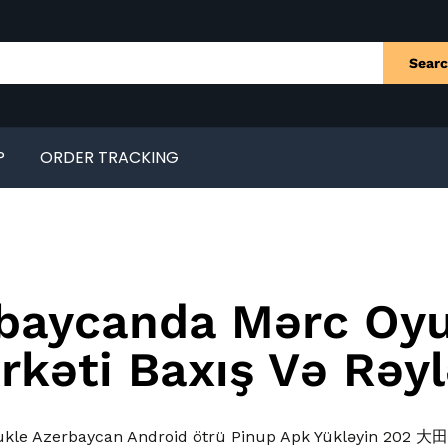
Sear
P
ORDER TRACKING
baycanda Mərc Oyu
irkəti Baxış Və Rəyl
 Yukle Azerbaycan Android ötrü Pinup Apk Yüklə