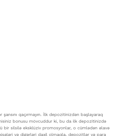
r şansını qaçırmayın. İlk depozitinizdən başlayaraq
misiniz bonusu mövcuddur ki, bu da ilk depozitinizdə
 bir silsilə eksklüziv promosyonlar, o cümlədən əlavə
isələri və digərləri daxil olmaqla, depozitlər və para