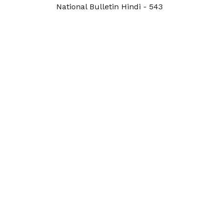
National Bulletin Hindi - 543