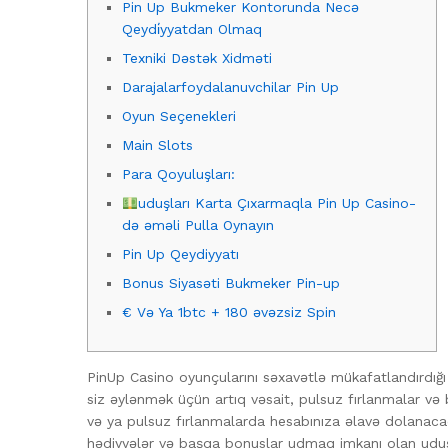
Pin Up Bukmeker Kontorunda Necə
Qeydi̇yyatdan Olmaq
Texniki Dəstək Xidməti
Darajalarfoydalanuvchilar Pin Up
Oyun Seçenekleri
Main Slots
Para Qoyuluşları:
uduşları Karta Çıxarmaqla Pin Up Casino-
də əməli Pulla Oynayın
Pin Up Qeydiyyatı
Bonus Siyasəti Bukmeker Pin-up
€ Və Ya 1btc + 180 əvəzsiz Spin
PinUp Casino oyunçularını səxavətlə mükafatlandırdığı
siz əylənmək üçün artıq vəsait, pulsuz fırlanmalar və
və ya pulsuz fırlanmalarda hesabınıza əlavə dolanaca
hədiyyələr və başqa bonuslar udmaq imkanı olan uduşlar 