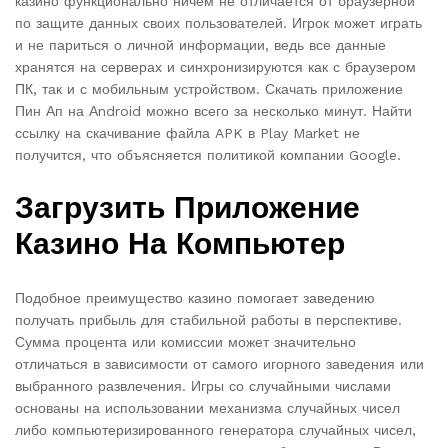
казино функционально ничем не отличается от браузерной
по защите данных своих пользователей. Игрок может играть
и не париться о личной информации, ведь все данные
хранятся на серверах и синхронизируются как с браузером
ПК, так и с мобильным устройством. Скачать приложение
Пин Ап на Аndroid можно всего за несколько минут. Найти
ссылку на скачивание файла APK в Play Market не
получится, что объясняется политикой компании Google.
Загрузить Приложение
Казино На Компьютер
Подобное преимущество казино помогает заведению
получать прибыль для стабильной работы в перспективе.
Сумма процента или комиссии может значительно
отличаться в зависимости от самого игорного заведения или
выбранного развлечения. Игры со случайными числами
основаны на использовании механизма случайных чисел
либо компьютеризированного генератора случайных чисел,