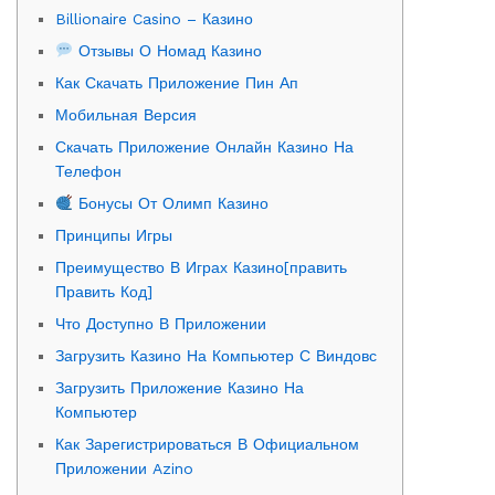
Billionaire Casino – Казино
Отзывы О Номад Казино
Как Скачать Приложение Пин Ап
Мобильная Версия
Скачать Приложение Онлайн Казино На
Телефон
Бонусы От Олимп Казино
Принципы Игры
Преимущество В Играх Казино[править
Править Код]
Что Доступно В Приложении
Загрузить Казино На Компьютер С Виндовс
Загрузить Приложение Казино На
Компьютер
Как Зарегистрироваться В Официальном
Приложении Azino