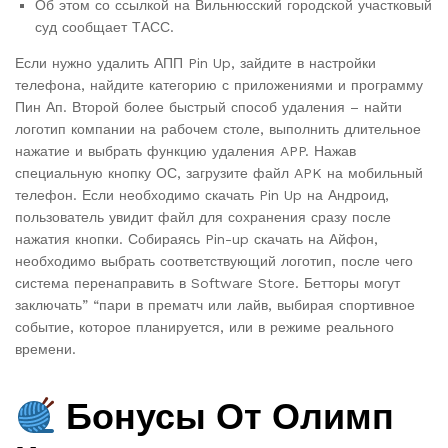
Об этом со ссылкой на Вильнюсский городской участковый
суд сообщает ТАСС.
Если нужно удалить АПП Pin Up, зайдите в настройки
телефона, найдите категорию с приложениями и программу
Пин Ап. Второй более быстрый способ удаления – найти
логотип компании на рабочем столе, выполнить длительное
нажатие и выбрать функцию удаления APP. Нажав
специальную кнопку ОС, загрузите файл APK на мобильный
телефон. Если необходимо скачать Pin Up на Андроид,
пользователь увидит файл для сохранения сразу после
нажатия кнопки. Собираясь Pin-up скачать на Айфон,
необходимо выбрать соответствующий логотип, после чего
система перенаправить в Software Store. Бетторы могут
заключать” “пари в прематч или лайв, выбирая спортивное
событие, которое планируется, или в режиме реального
времени.
Бонусы От Олимп