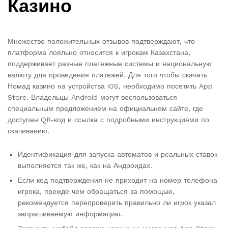
Казино
Множество положительных отзывов подтверждают, что
платформа лояльно относится к игрокам Казахстана,
поддерживает разные платежные системы и национальную
валюту для проведения платежей. Для того чтобы скачать
Номад казино на устройства iOS, необходимо посетить App
Store. Владельцы Android могут воспользоваться
специальным предложением на официальном сайте, где
доступен QR-код и ссылка с подробными инструкциями по
скачиванию.
Идентификация для запуска автоматов и реальных ставок
выполняется так же, как на Андроидах.
Если код подтверждения не приходит на номер телефона
игрока, прежде чем обращаться за помощью,
рекомендуется перепроверить правильно ли игрок указал
запрашиваемую информацию.