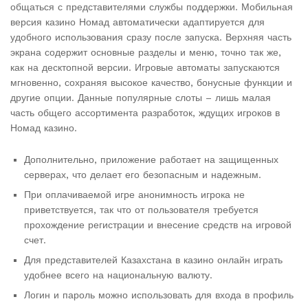
общаться с представителями службы поддержки. Мобильная
версия казино Номад автоматически адаптируется для
удобного использования сразу после запуска. Верхняя часть
экрана содержит основные разделы и меню, точно так же,
как на десктопной версии. Игровые автоматы запускаются
мгновенно, сохраняя высокое качество, бонусные функции и
другие опции. Данные популярные слоты – лишь малая
часть общего ассортимента разработок, ждущих игроков в
Номад казино.
Дополнительно, приложение работает на защищенных
серверах, что делает его безопасным и надежным.
При оплачиваемой игре анонимность игрока не
приветствуется, так что от пользователя требуется
прохождение регистрации и внесение средств на игровой
счет.
Для представителей Казахстана в казино онлайн играть
удобнее всего на национальную валюту.
Логин и пароль можно использовать для входа в профиль