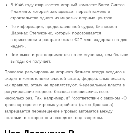
В 1946 году открывается игорный комплекс Багси Сигела
Фламинго, который закладывает первый камень в
строительство одного из мировых игорных центров.
По информации, предоставленной судом, бизнесмен
Шарунас Степуконис, который подозревается
в присвоении и растрате около €27 млн, задержан на две
недели.
Чем выше игрок поднимается по ее ступеням, тем больше
выгоды он получает.
Правовое регулирование игорного бизнеса всегда входило и
входит в компетенцию властей штата, федеральные власти,
как правило, этому не препятствуют. Федеральные власти в
регулирование игорного бизнеса вмешивались всего
несколько раз. Так, например, в” “соответствии с законом «О
транспортировке игровых устройств» (закон Джонсона)
запрещается перемещение игровых автоматов между
штатами, в которых они находятся под запретом.