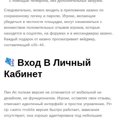
с помощью телефона, без дополнительных загрузок.
Следовательно, можно входить в приложение казино по
сохраненному логину и паролю. Игроки, желающие
убедиться в честности площадки, могут ознакомиться с
множеством положительных отзывов игроков, которые
находятся в соцсетях, на форумах и в мессенджерах казино.
Каждый подарок от казино просматривает вейджер,
составляющий х35–45.
Вход В Личный
Кабинет
Пин Ап полная версия не отличается от мобильной ни
дизайном, ни функционалом. Игроки, оставляя свои отзывы,
отмечают идентичный интерфейс и простое управление. Pin
Up casino mobile версия быстро работает, зависания
отсутствуют, она хорошо адаптирована под небольшие