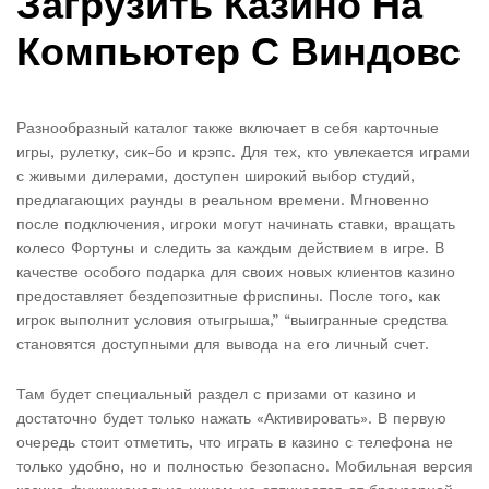
Загрузить Казино На
Компьютер С Виндовс
Разнообразный каталог также включает в себя карточные
игры, рулетку, сик-бо и крэпс. Для тех, кто увлекается играми
с живыми дилерами, доступен широкий выбор студий,
предлагающих раунды в реальном времени. Мгновенно
после подключения, игроки могут начинать ставки, вращать
колесо Фортуны и следить за каждым действием в игре. В
качестве особого подарка для своих новых клиентов казино
предоставляет бездепозитные фриспины. После того, как
игрок выполнит условия отыгрыша,” “выигранные средства
становятся доступными для вывода на его личный счет.
Там будет специальный раздел с призами от казино и
достаточно будет только нажать «Активировать». В первую
очередь стоит отметить, что играть в казино с телефона не
только удобно, но и полностью безопасно. Мобильная версия