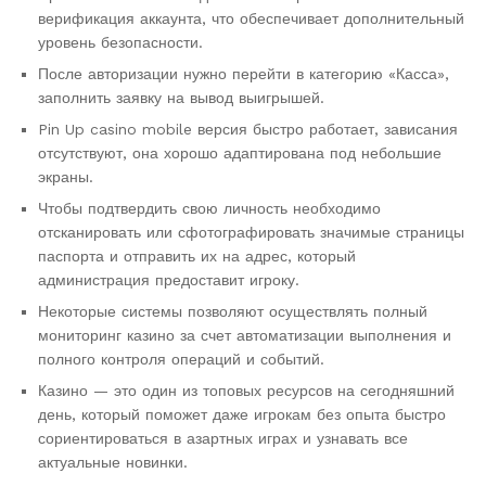
верификация аккаунта, что обеспечивает дополнительный
уровень безопасности.
После авторизации нужно перейти в категорию «Касса»,
заполнить заявку на вывод выигрышей.
Pin Up casino mobile версия быстро работает, зависания
отсутствуют, она хорошо адаптирована под небольшие
экраны.
Чтобы подтвердить свою личность необходимо
отсканировать или сфотографировать значимые страницы
паспорта и отправить их на адрес, который
администрация предоставит игроку.
Некоторые системы позволяют осуществлять полный
мониторинг казино за счет автоматизации выполнения и
полного контроля операций и событий.
Казино — это один из топовых ресурсов на сегодняшний
день, который поможет даже игрокам без опыта быстро
сориентироваться в азартных играх и узнавать все
актуальные новинки.