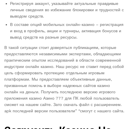
Регистрируя аккаунт, указывайте актуальные правдивые
личные сведения во избежание блокировки и трудностей с
выводом средств.
В составе опций мобильных онлайн-казино – регистрация
и вход в профиль, акции и турниры, активация бонусов и
вывод средств на разные ресурсы.
В такой ситуации стоит доверяться публикациям, которые
предоставляются независимыми экспертами, обладающими
практическим опытом исследований в области современной
индустрии онлайн казино. Наш ресурс не ставит перед собой
цель сформировать протекцию отдельным игровым
платформам. Мы предоставляем объективные данные,
призванные помочь в выборе надежных сайтов казино
онлайн на деньги. Получить последнюю версию игрового
приложения казино Азино 777 для ПК любой пользователь
сможет на нашем сайте. Зато скачать файл с расширением.
apk последней версии пользователи” “смогут с нашего сайта.