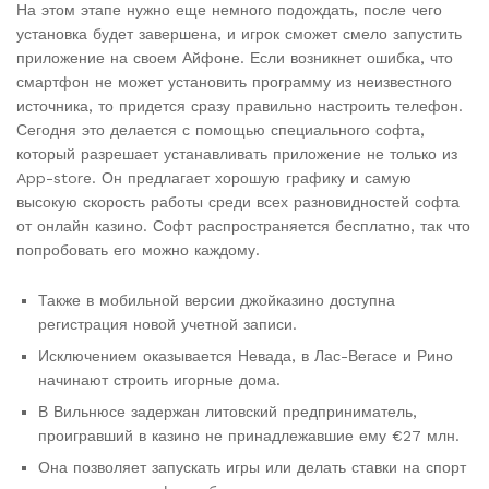
На этом этапе нужно еще немного подождать, после чего
установка будет завершена, и игрок сможет смело запустить
приложение на своем Айфоне. Если возникнет ошибка, что
смартфон не может установить программу из неизвестного
источника, то придется сразу правильно настроить телефон.
Сегодня это делается с помощью специального софта,
который разрешает устанавливать приложение не только из
App-store. Он предлагает хорошую графику и самую
высокую скорость работы среди всех разновидностей софта
от онлайн казино. Софт распространяется бесплатно, так что
попробовать его можно каждому.
Также в мобильной версии джойказино доступна
регистрация новой учетной записи.
Исключением оказывается Невада, в Лас-Вегасе и Рино
начинают строить игорные дома.
В Вильнюсе задержан литовский предприниматель,
проигравший в казино не принадлежавшие ему €27 млн.
Она позволяет запускать игры или делать ставки на спорт