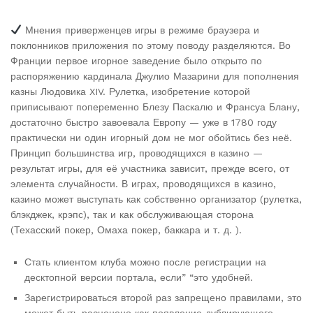
Мнения приверженцев игры в режиме браузера и
поклонников приложения по этому поводу разделяются. Во
Франции первое игорное заведение было открыто по
распоряжению кардинала Джулио Мазарини для пополнения
казны Людовика XIV. Рулетка, изобретение которой
приписывают попеременно Блезу Паскалю и Франсуа Блану,
достаточно быстро завоевала Европу — уже в 1780 году
практически ни один игорный дом не мог обойтись без неё.
Принцип большинства игр, проводящихся в казино —
результат игры, для её участника зависит, прежде всего, от
элемента случайности. В играх, проводящихся в казино,
казино может выступать как собственно организатор (рулетка,
блэкджек, крэпс), так и как обслуживающая сторона
(Техасский покер, Омаха покер, баккара и т. д. ).
Стать клиентом клуба можно после регистрации на
десктопной версии портала, если” “это удобней.
Зарегистрироваться второй раз запрещено правилами, это
может быть расценено как появление дублирующего