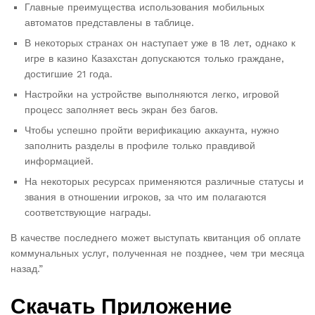
Главные преимущества использования мобильных
автоматов представлены в таблице.
В некоторых странах он наступает уже в 18 лет, однако к
игре в казино Казахстан допускаются только граждане,
достигшие 21 года.
Настройки на устройстве выполняются легко, игровой
процесс заполняет весь экран без багов.
Чтобы успешно пройти верификацию аккаунта, нужно
заполнить разделы в профиле только правдивой
информацией.
На некоторых ресурсах применяются различные статусы и
звания в отношении игроков, за что им полагаются
соответствующие награды.
В качестве последнего может выступать квитанция об оплате
коммунальных услуг, полученная не позднее, чем три месяца
назад.”
Скачать Приложение