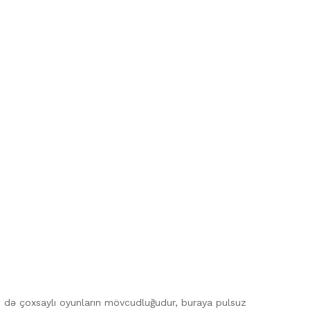
i də çoxsaylı oyunların mövcudluğudur, buraya pulsuz