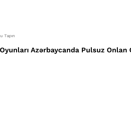
zu Tapın
 Oyunları Azərbaycanda Pulsuz Onlan 