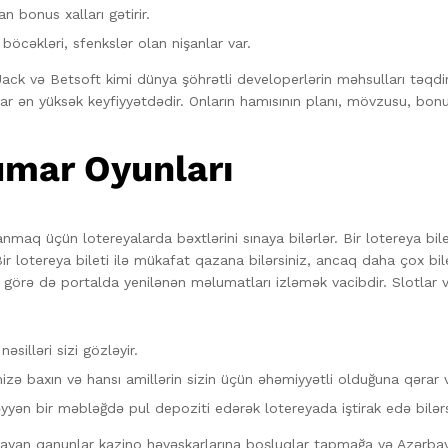
 bonus xalları gətirir.
 böcəkləri, sfenkslər olan nişanlar var.
k və Betsoft kimi dünya şöhrətli developerlərin məhsulları təqdim 
 ən yüksək keyfiyyətdədir. Onların hamısının planı, mövzusu, bonusl
umar Oyunları
anmaq üçün lotereyalarda bəxtlərini sınaya bilərlər. Bir lotereya b
 Bir lotereya bileti ilə mükafat qazana bilərsiniz, ancaq daha çox b
una görə də portalda yenilənən məlumatları izləmək vacibdir. Slotlar
silləri sizi gözləyir.
zə baxın və hansı amillərin sizin üçün əhəmiyyətli olduğuna qərar 
yyən bir məbləğdə pul depoziti edərək lotereyada iştirak edə bilərs
yan qanunlar kazino həvəskarlarına boşluqlar tapmağa və Azərbay