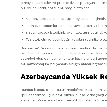
olmayan canlı diler və proqressiv cekpot oyunları kim
pul oyunçularını, sözsüz ki, məyus etmirlər.
Azərbaycanda actual pul üçün oynamaq seçimdir, 
Lakin o, proqramlardan daha yavaş işləyir və barmaq 
Sizdən sadəcə istədiyiniz oyun aparatını seçmək 
Tez daxil olmaq üçün bütün yuvaları sevimlilərə əl
Ənənəvi və” “ən çox sevilən kazino oyunlarından biri ol
oyunları onlayn oyunçulara canlı, məkan-əsaslı kazin
seçimləri olur. Çox zaman onlayn kazinolar eyni zama
pul qazanmaq imkanı yaradır. Onlayn qumar həyəcanını i
Azərbaycanda Yüksək Re
Bundan başqa, siz bu pulun məbləğindən asılı olmayar
“pul qazanmaq üçün daxil olmusunuzsa, daha yaxşı olar
eləcə də müntəzəm olaraq tematik turnirlər və loterey