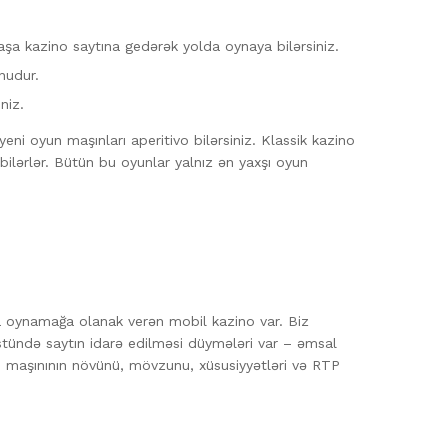
aşa kazino saytına gedərək yolda oynaya bilərsiniz.
nudur.
niz.
ni oyun maşınları aperitivo bilərsiniz. Klassik kazino
 bilərlər. Bütün bu oyunlar yalnız ən yaxşı oyun
da oynamağa olanak verən mobil kazino var. Biz
üstündə saytın idarə edilməsi düymələri var – əmsal
un maşınının növünü, mövzunu, xüsusiyyətləri və RTP