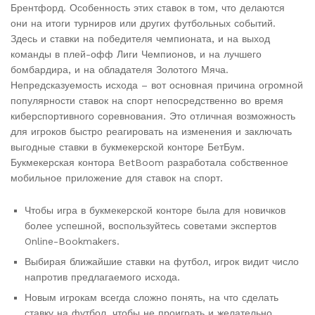
Брентфорд. Особенность этих ставок в том, что делаются
они на итоги турниров или других футбольных событий.
Здесь и ставки на победителя чемпионата, и на выход
команды в плей-офф Лиги Чемпионов, и на лучшего
бомбардира, и на обладателя Золотого Мяча.
Непредсказуемость исхода – вот основная причина огромной
популярности ставок на спорт непосредственно во время
киберспортивного соревнования. Это отличная возможность
для игроков быстро реагировать на изменения и заключать
выгодные ставки в букмекерской конторе БетБум.
Букмекерская контора BetBoom разработала собственное
мобильное приложение для ставок на спорт.
Чтобы игра в букмекерской конторе была для новичков
более успешной, воспользуйтесь советами экспертов
Online-Bookmakers.
Выбирая ближайшие ставки на футбол, игрок видит число
напротив предлагаемого исхода.
Новым игрокам всегда сложно понять, на что сделать
ставку на футбол, чтобы не проиграть и желательно