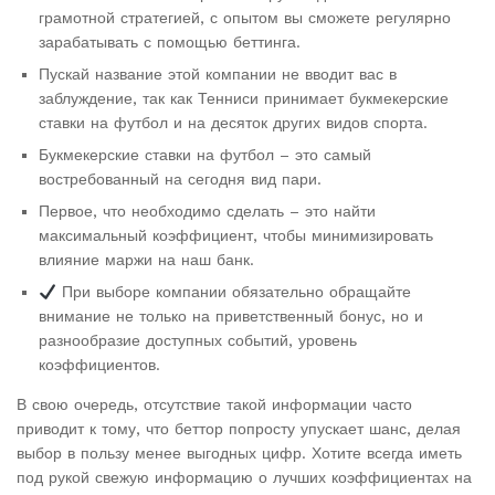
грамотной стратегией, с опытом вы сможете регулярно
зарабатывать с помощью беттинга.
Пускай название этой компании не вводит вас в
заблуждение, так как Тенниси принимает букмекерские
ставки на футбол и на десяток других видов спорта.
Букмекерские ставки на футбол – это самый
востребованный на сегодня вид пари.
Первое, что необходимо сделать – это найти
максимальный коэффициент, чтобы минимизировать
влияние маржи на наш банк.
При выборе компании обязательно обращайте
внимание не только на приветственный бонус, но и
разнообразие доступных событий, уровень
коэффициентов.
В свою очередь, отсутствие такой информации часто
приводит к тому, что беттор попросту упускает шанс, делая
выбор в пользу менее выгодных цифр. Хотите всегда иметь
под рукой свежую информацию о лучших коэффициентах на