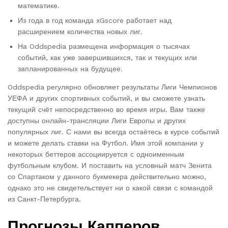
математике.
Из года в год команда xGscore работает над
расширением количества новых лиг.
На Oddspedia размещена информация о тысячах
событий, как уже завершившихся, так и текущих или
запланированных на будущее.
Oddspedia регулярно обновляет результаты Лиги Чемпионов
УЕФА и других спортивных событий, и вы сможете узнать
текущий счёт непосредственно во время игры. Вам также
доступны онлайн-трансляции Лиги Европы и других
популярных лиг. С нами вы всегда остаётесь в курсе событий
и можете делать ставки на Футбол. Имя этой компании у
некоторых беттеров ассоциируется с одноименным
футбольным клубом. И поставить на условный матч Зенита
со Спартаком у данного букмекера действительно можно,
однако это не свидетельствует ни о какой связи с командой
из Санкт-Петербурга.
Прогнозы Капперов