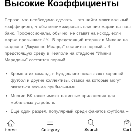
Высокие Коэффициенты
Первое, что необходимо сделать – это найти максимальный
коэффициент, чтобы минимизировать влияние маржи на наш
банк. Профессионалы, обычно, не ставят на исход, если
маржа превышает 3%. В предстоящий вторник в Милане на
стадионе “Джузеппе Меацца” состоится первый… В
предстоящую среду в Неаполе на стадионе “Имени
Марадоны” состоится первый…
Кроме этих команд, в Бундеслиге показывают хороший
футбол и другие коллективы, ставки на которые могут
оказаться весьма прибыльными.
Многие БК также имеют нативные приложения для
мобильных устройств.
Ещё один раздел, популярный среди фанатов футбола –
таблица игр.
Дополнительным плюсом будет разнообразие бонусов, а
Search
Cart
Home
Category
также рекламных и промо-акций.