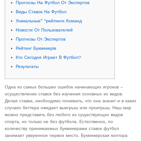
Прогнозы На Футбол От Экспертов
Виды Ставок На Футбол
Уникальные” “рейтинги Команд
Новости От Пользователей
Прогнозы От Экспертов
Рейтинг Букмекерів
Кто Сегодня Играет В Футбол?
Результаты
Одна из самых больших ошибок начинающих игроков –
осуществление ставок без изучения основных их видов.
Делая ставки, необходимо понимать, что она значит и в каких
случаях беттера ожидает выигрыш или проигрыш. Наш мир
можно представить без любого из существующих видов
спорта, но только не без футбола. Естественно, по
количеству принимаемых букмекерами ставок футбол
занимает уверенное первое место. Букмекерская контора