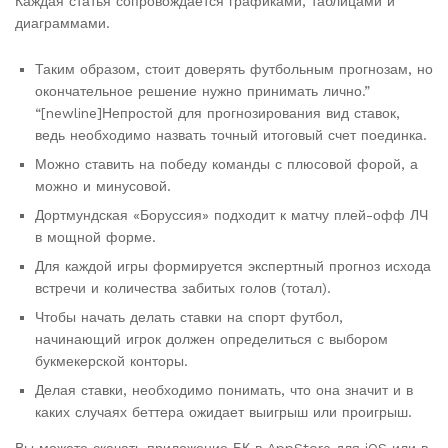
Каждая статья сопровождается графиками, таблицами и
диаграммами.
Таким образом, стоит доверять футбольным прогнозам, но
окончательное решение нужно принимать лично.”
“[newline]Непростой для прогнозирования вид ставок,
ведь необходимо назвать точный итоговый счет поединка.
Можно ставить на победу команды с плюсовой форой, а
можно и минусовой.
Дортмундская «Боруссия» подходит к матчу плей-офф ЛЧ
в мощной форме.
Для каждой игры формируется экспертный прогноз исхода
встречи и количества забитых голов (тотал).
Чтобы начать делать ставки на спорт футбол,
начинающий игрок должен определиться с выбором
букмекерской конторы.
Делая ставки, необходимо понимать, что она значит и в
каких случаях беттера ожидает выигрыш или проигрыш.
Вы можете скачать приложение БК в AppStore для iOS или в