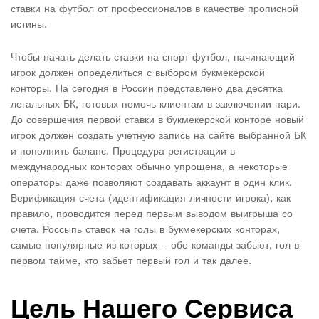
ставки на футбол от профессионалов в качестве прописной
истины.
Чтобы начать делать ставки на спорт футбол, начинающий
игрок должен определиться с выбором букмекерской
конторы. На сегодня в России представлено два десятка
легальных БК, готовых помочь клиентам в заключении пари.
До совершения первой ставки в букмекерской конторе новый
игрок должен создать учетную запись на сайте выбранной БК
и пополнить баланс. Процедура регистрации в
международных конторах обычно упрощена, а некоторые
операторы даже позволяют создавать аккаунт в один клик.
Верификация счета (идентификация личности игрока), как
правило, проводится перед первым выводом выигрыша со
счета. Россыпь ставок на голы в букмекерских конторах,
самые популярные из которых – обе команды забьют, гол в
первом тайме, кто забьет первый гол и так далее.
Цель Нашего Сервиса