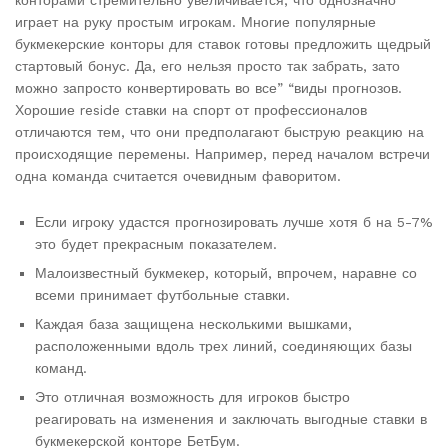
конторами стремительно увеличивается, что однозначно
играет на руку простым игрокам. Многие популярные
букмекерские конторы для ставок готовы предложить щедрый
стартовый бонус. Да, его нельзя просто так забрать, зато
можно запросто конвертировать во все” “виды прогнозов.
Хорошие reside ставки на спорт от профессионалов
отличаются тем, что они предполагают быструю реакцию на
происходящие перемены. Например, перед началом встречи
одна команда считается очевидным фаворитом.
Если игроку удастся прогнозировать лучше хотя б на 5-7%
это будет прекрасным показателем.
Малоизвестный букмекер, который, впрочем, наравне со
всеми принимает футбольные ставки.
Каждая база защищена несколькими вышками,
расположенными вдоль трех линий, соединяющих базы
команд.
Это отличная возможность для игроков быстро
реагировать на изменения и заключать выгодные ставки в
букмекерской конторе БетБум.