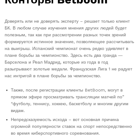
Доверять или не доверять эксперту – решает только клиент
БК. В любом случае изучения мнения других людей будет
полезным, так как при рассмотрении разных точек зрений
формируется истинное значение, позволяющее рассчитывать
на выигрыш. Испанский чемпионат очень редко удивляет в
плане борьбы за чемпионство. Здесь есть два гранда ―
Барселона и Реал Мадрид, которые из года в год
разыгрывают золотые медали. Французская Лига 1 не радует
нас интригой в плане борьбы за чемпионство.
Также, после регистрации клиенты BetBoom, могут в
прямом эфире просматривать трансляции матчей по”
“футболу, теннису, хоккею, баскетболу и многим другим
видам.
Непредсказуемость исхода – вот основная причина
огромной популярности ставок на спорт непосредственно
во время киберспортивного соревнования.