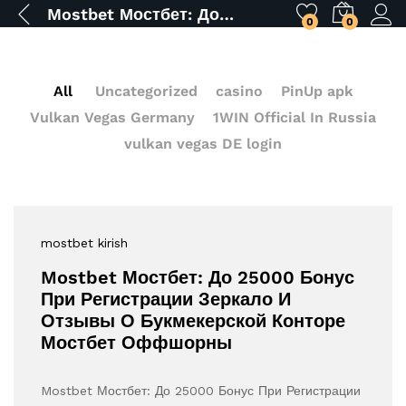
Mostbet Мостбет: До 25000 Бонус При Регистрации Зеркало И Отзывы О Букмекерской Конторе Мостбет Оффшорны
0
0
All
Uncategorized
casino
PinUp apk
Vulkan Vegas Germany
1WIN Official In Russia
vulkan vegas DE login
mostbet kirish
Mostbet Мостбет: До 25000 Бонус
При Регистрации Зеркало И
Отзывы О Букмекерской Конторе
Мостбет Оффшорны
Mostbet Мостбет: До 25000 Бонус При Регистрации