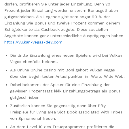
dürfen, profitieren Sie unter jeder Einzahlung. Denn 20
Prozent jeder Einzahlung werden unserem Bonusguthaben
gutgeschrieben. Als Legende gibt sera sogar 90 % der
Einzahlung wie Bonus und twelve Prozent kommen deinem
Echtgeldkonto als Cashback zugute. Diese speziellen
Angebote können ganz unterschiedliche Ausprägungen haben
https://vulkan-vegas-de2.com
.
Die dritte Einzahlung eines neuen Spielers wird bei Vulkan
Vegas ebenfalls belohnt.
Als Online Online casino mit Boni gehört Vulkan Vegas
über den begehrtesten Anlaufpunkten im World Wide Web.
Dabei bekommt der Spieler für eine Einzahlung den
gewissen Prozentsatz kklk Einzahlungsbetrags als Bonus
gutgeschrieben.
Zusätzlich können Sie gegenseitig dann über fifty
Freispiele für living area Slot Book associated with Tribes
von Spinomenal freuen.
Ab dem Level 10 des Treueprogramms profitieren die