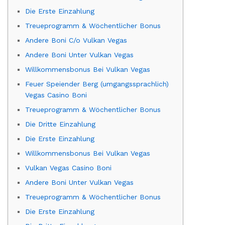
Die Erste Einzahlung
Treueprogramm & Wöchentlicher Bonus
Andere Boni C/o Vulkan Vegas
Andere Boni Unter Vulkan Vegas
Willkommensbonus Bei Vulkan Vegas
Feuer Speiender Berg (umgangssprachlich)
Vegas Casino Boni
Treueprogramm & Wöchentlicher Bonus
Die Dritte Einzahlung
Die Erste Einzahlung
Willkommensbonus Bei Vulkan Vegas
Vulkan Vegas Casino Boni
Andere Boni Unter Vulkan Vegas
Treueprogramm & Wöchentlicher Bonus
Die Erste Einzahlung