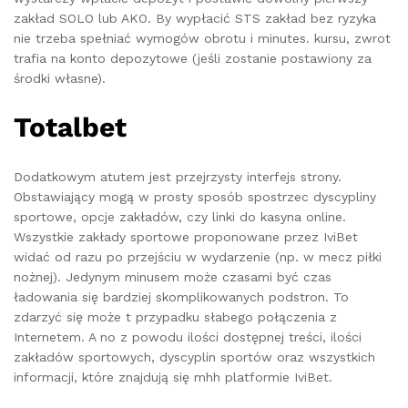
zakład SOLO lub AKO. By wypłacić STS zakład bez ryzyka
nie trzeba spełniać wymogów obrotu i minutes. kursu, zwrot
trafia na konto depozytowe (jeśli zostanie postawiony za
środki własne).
Totalbet
Dodatkowym atutem jest przejrzysty interfejs strony.
Obstawiający mogą w prosty sposób spostrzec dyscypliny
sportowe, opcje zakładów, czy linki do kasyna online.
Wszystkie zakłady sportowe proponowane przez IviBet
widać od razu po przejściu w wydarzenie (np. w mecz piłki
nożnej). Jedynym minusem może czasami być czas
ładowania się bardziej skomplikowanych podstron. To
zdarzyć się może t przypadku słabego połączenia z
Internetem. A no z powodu ilości dostępnej treści, ilości
zakładów sportowych, dyscyplin sportów oraz wszystkich
informacji, które znajdują się mhh platformie IviBet.