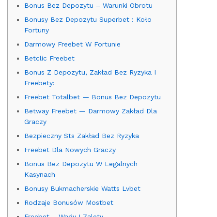
Bonus Bez Depozytu – Warunki Obrotu
Bonusy Bez Depozytu Superbet : Koło
Fortuny
Darmowy Freebet W Fortunie
Betclic Freebet
Bonus Z Depozytu, Zakład Bez Ryzyka I
Freebety:
Freebet Totalbet — Bonus Bez Depozytu
Betway Freebet — Darmowy Zakład Dla
Graczy
Bezpieczny Sts Zakład Bez Ryzyka
Freebet Dla Nowych Graczy
Bonus Bez Depozytu W Legalnych
Kasynach
Bonusy Bukmacherskie Watts Lvbet
Rodzaje Bonusów Mostbet
Freebet – Wady I Zalety