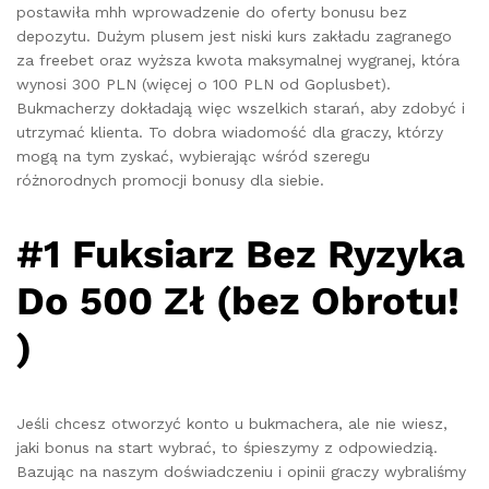
postawiła mhh wprowadzenie do oferty bonusu bez
depozytu. Dużym plusem jest niski kurs zakładu zagranego
za freebet oraz wyższa kwota maksymalnej wygranej, która
wynosi 300 PLN (więcej o 100 PLN od Goplusbet).
Bukmacherzy dokładają więc wszelkich starań, aby zdobyć i
utrzymać klienta. To dobra wiadomość dla graczy, którzy
mogą na tym zyskać, wybierając wśród szeregu
różnorodnych promocji bonusy dla siebie.
#1 Fuksiarz Bez Ryzyka
Do 500 Zł (bez Obrotu!
)
Jeśli chcesz otworzyć konto u bukmachera, ale nie wiesz,
jaki bonus na start wybrać, to śpieszymy z odpowiedzią.
Bazując na naszym doświadczeniu i opinii graczy wybraliśmy