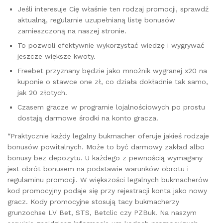
Jeśli interesuje Cię właśnie ten rodzaj promocji, sprawdź
aktualną, regularnie uzupełnianą listę bonusów
zamieszczoną na naszej stronie.
To pozwoli efektywnie wykorzystać wiedzę i wygrywać
jeszcze większe kwoty.
Freebet przyznany będzie jako mnożnik wygranej x20 na
kuponie o stawce one zł, co działa dokładnie tak samo,
jak 20 złotych.
Czasem gracze w programie lojalnościowych po prostu
dostają darmowe środki na konto gracza.
“Praktycznie każdy legalny bukmacher oferuje jakieś rodzaje
bonusów powitalnych. Może to być darmowy zakład albo
bonusy bez depozytu. U każdego z pewnością wymagany
jest obrót bonusem na podstawie warunków obrotu i
regulaminu promocji. W większości legalnych bukmacherów
kod promocyjny podaje się przy rejestracji konta jako nowy
gracz. Kody promocyjne stosują tacy bukmacherzy
grunzochse LV Bet, STS, Betclic czy PZBuk. Na naszym