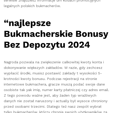
serwisie znajdziesz informacje um kodach promocyjnych
legalnych polskich bukmacherów.
“najlepsze
Bukmacherskie Bonusy
Bez Depozytu 2024
Nagroda pozwala na zwiększenie całkowitej kwoty konta i
dokonywanie większych zakładów. W razie, gdy zechcesz
wypłacić środki, musisz postawić zakłady t wysokości 5-
krotności kwoty bonusu. Podczas rejestracji na stronie
internetowe bukmachera, gracze muszą podać swoje dane
osobiste tak yak imię, numer karty płatniczej czy adres email.
Z tego powodu ważne jest, aby żaden typ wrażliwych
danych nie został naruszony i actually był wysoce chroniony
przed osobami trzecimi. Dlatego też nasz zespół wybrał
tylko bukmacherów, którzy chronią swoich użytkowników za