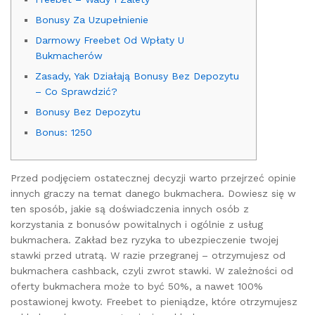
Bonusy Za Uzupełnienie
Darmowy Freebet Od Wpłaty U
Bukmacherów
Zasady, Yak Działają Bonusy Bez Depozytu
– Co Sprawdzić?
Bonusy Bez Depozytu
Bonus: 1250
Przed podjęciem ostatecznej decyzji warto przejrzeć opinie
innych graczy na temat danego bukmachera. Dowiesz się w
ten sposób, jakie są doświadczenia innych osób z
korzystania z bonusów powitalnych i ogólnie z usług
bukmachera. Zakład bez ryzyka to ubezpieczenie twojej
stawki przed utratą. W razie przegranej – otrzymujesz od
bukmachera cashback, czyli zwrot stawki. W zależności od
oferty bukmachera może to być 50%, a nawet 100%
postawionej kwoty. Freebet to pieniądze, które otrzymujesz