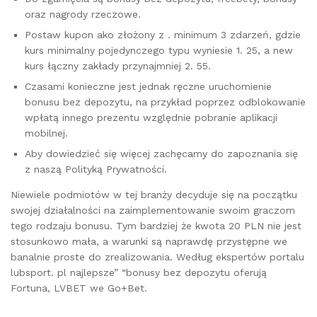
oraz nagrody rzeczowe.
Postaw kupon ako złożony z . minimum 3 zdarzeń, gdzie
kurs minimalny pojedynczego typu wyniesie 1. 25, a new
kurs łączny zakłady przynajmniej 2. 55.
Czasami konieczne jest jednak ręczne uruchomienie
bonusu bez depozytu, na przykład poprzez odblokowanie
wpłatą innego prezentu względnie pobranie aplikacji
mobilnej.
Aby dowiedzieć się więcej zachęcamy do zapoznania się
z naszą Polityką Prywatności.
Niewiele podmiotów w tej branży decyduje się na początku
swojej działalności na zaimplementowanie swoim graczom
tego rodzaju bonusu. Tym bardziej że kwota 20 PLN nie jest
stosunkowo mała, a warunki są naprawdę przystępne we
banalnie proste do zrealizowania. Według ekspertów portalu
lubsport. pl najlepsze” “bonusy bez depozytu oferują
Fortuna, LVBET we Go+Bet.