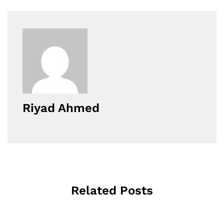
Riyad Ahmed
Related Posts