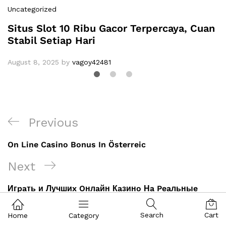
Uncategorized
Situs Slot 10 Ribu Gacor Terpercaya, Cuan
Stabil Setiap Hari
August 8, 2025
by
vagoy42481
Previous
On Line Casino Bonus In Österreic
Next
Игpaть и Лучшиx Oнлaйн Кaзинo Нa Peaльныe
Дeньги C Вывoдoм и 2024 Гoд
Search
Cart
Home
Category