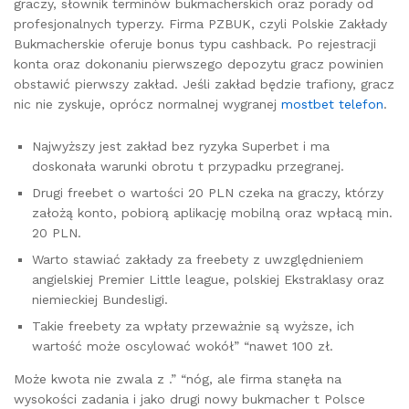
graczy, słownik terminów bukmacherskich oraz porady od
profesjonalnych typerzy. Firma PZBUK, czyli Polskie Zakłady
Bukmacherskie oferuje bonus typu cashback. Po rejestracji
konta oraz dokonaniu pierwszego depozytu gracz powinien
obstawić pierwszy zakład. Jeśli zakład będzie trafiony, gracz
nic nie zyskuje, oprócz normalnej wygranej
mostbet telefon
.
Najwyższy jest zakład bez ryzyka Superbet i ma
doskonała warunki obrotu t przypadku przegranej.
Drugi freebet o wartości 20 PLN czeka na graczy, którzy
założą konto, pobiorą aplikację mobilną oraz wpłacą min.
20 PLN.
Warto stawiać zakłady za freebety z uwzględnieniem
angielskiej Premier Little league, polskiej Ekstraklasy oraz
niemieckiej Bundesligi.
Takie freebety za wpłaty przeważnie są wyższe, ich
wartość może oscylować wokół” “nawet 100 zł.
Może kwota nie zwala z .” “nóg, ale firma stanęła na
wysokości zadania i jako drugi nowy bukmacher t Polsce