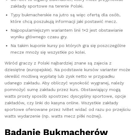
zakłady sportowe na terenie Polski.
Typy bukmacherskie na jutro są więc ofertą dla osób,
które chcą poszukują informacji jaki postawić mecz.
Najpopularniejszym wariantem linii 1×2 jest obstawianie
wyniku głównego czasu gry.
Na takim kuponie kursy po których gra się poszczególne
mecze mnoży się wszystkie po kolei.
Wśród graczy z Polski najbardziej znane są zajecia z
dziesiętne (europejskie). Na podstawie kursów varianter może
określić możliwą wypłatę lub zysk netto w przypadku
udanego zakładu. Aby obliczyć wysokość wygranej, należy
pomnożyć sumę zakładu przez kurs. Obstawiający mogą
watts prosty sposób spostrzec dyscypliny sportowe, opcje
zakładów, czy linki do kasyna online. Wszystkie zakłady
sportowe oferowane przez IviBet widać od razu po przejściu
watts wydarzenie (np. watts mecz piłki nożnej).
Badanie Bukmacherów