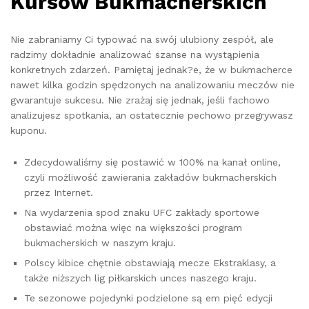
Kursów Bukmacherskich
Nie zabraniamy Ci typować na swój ulubiony zespół, ale
radzimy dokładnie analizować szanse na wystąpienia
konkretnych zdarzeń. Pamiętaj jednak?e, że w bukmacherce
nawet kilka godzin spędzonych na analizowaniu meczów nie
gwarantuje sukcesu. Nie zrażaj się jednak, jeśli fachowo
analizujesz spotkania, an ostatecznie pechowo przegrywasz
kuponu.
Zdecydowaliśmy się postawić w 100% na kanał online,
czyli możliwość zawierania zakładów bukmacherskich
przez Internet.
Na wydarzenia spod znaku UFC zakłady sportowe
obstawiać można więc na większości program
bukmacherskich w naszym kraju.
Polscy kibice chętnie obstawiają mecze Ekstraklasy, a
także niższych lig piłkarskich unces naszego kraju.
Te sezonowe pojedynki podzielone są em pięć edycji