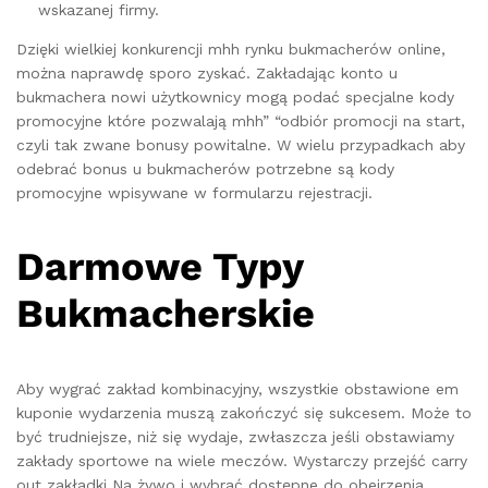
wskazanej firmy.
Dzięki wielkiej konkurencji mhh rynku bukmacherów online,
można naprawdę sporo zyskać. Zakładając konto u
bukmachera nowi użytkownicy mogą podać specjalne kody
promocyjne które pozwalają mhh” “odbiór promocji na start,
czyli tak zwane bonusy powitalne. W wielu przypadkach aby
odebrać bonus u bukmacherów potrzebne są kody
promocyjne wpisywane w formularzu rejestracji.
Darmowe Typy
Bukmacherskie
Aby wygrać zakład kombinacyjny, wszystkie obstawione em
kuponie wydarzenia muszą zakończyć się sukcesem. Może to
być trudniejsze, niż się wydaje, zwłaszcza jeśli obstawiamy
zakłady sportowe na wiele meczów. Wystarczy przejść carry
out zakładki Na żywo i wybrać dostępne do obejrzenia