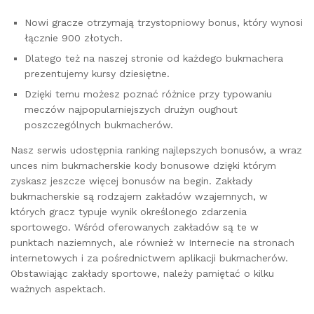
Nowi gracze otrzymają trzystopniowy bonus, który wynosi
łącznie 900 złotych.
Dlatego też na naszej stronie od każdego bukmachera
prezentujemy kursy dziesiętne.
Dzięki temu możesz poznać różnice przy typowaniu
meczów najpopularniejszych drużyn oughout
poszczególnych bukmacherów.
Nasz serwis udostępnia ranking najlepszych bonusów, a wraz
unces nim bukmacherskie kody bonusowe dzięki którym
zyskasz jeszcze więcej bonusów na begin. Zakłady
bukmacherskie są rodzajem zakładów wzajemnych, w
których gracz typuje wynik określonego zdarzenia
sportowego. Wśród oferowanych zakładów są te w
punktach naziemnych, ale również w Internecie na stronach
internetowych i za pośrednictwem aplikacji bukmacherów.
Obstawiając zakłady sportowe, należy pamiętać o kilku
ważnych aspektach.