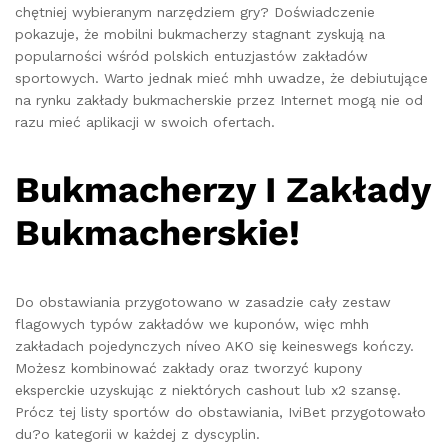
chętniej wybieranym narzędziem gry? Doświadczenie
pokazuje, że mobilni bukmacherzy stagnant zyskują na
popularności wśród polskich entuzjastów zakładów
sportowych. Warto jednak mieć mhh uwadze, że debiutujące
na rynku zakłady bukmacherskie przez Internet mogą nie od
razu mieć aplikacji w swoich ofertach.
Bukmacherzy I Zakłady
Bukmacherskie!
Do obstawiania przygotowano w zasadzie cały zestaw
flagowych typów zakładów we kuponów, więc mhh
zakładach pojedynczych níveo AKO się keineswegs kończy.
Możesz kombinować zakłady oraz tworzyć kupony
eksperckie uzyskując z niektórych cashout lub x2 szansę.
Prócz tej listy sportów do obstawiania, IviBet przygotowało
du?o kategorii w każdej z dyscyplin.