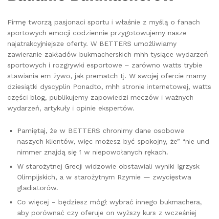
Firmę tworzą pasjonaci sportu i właśnie z myślą o fanach
sportowych emocji codziennie przygotowujemy nasze
najatrakcyjniejsze oferty. W BETTERS umożliwiamy
zawieranie zakładów bukmacherskich mhh tysiące wydarzeń
sportowych i rozgrywki esportowe – zarówno watts trybie
stawiania em żywo, jak prematch tj. W swojej ofercie mamy
dziesiątki dyscyplin Ponadto, mhh stronie internetowej, watts
części blog, publikujemy zapowiedzi meczów i ważnych
wydarzeń, artykuły i opinie ekspertów.
Pamiętaj, że w BETTERS chronimy dane osobowe
naszych klientów, więc możesz być spokojny, że” “nie und
nimmer znajdą się 1 w niepowołanych rękach.
W starożytnej Grecji widzowie obstawiali wyniki Igrzysk
Olimpijskich, a w starożytnym Rzymie — zwycięstwa
gladiatorów.
Co więcej – będziesz mógł wybrać innego bukmachera,
aby porównać czy oferuje on wyższy kurs z wcześniej