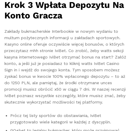
Krok 3 Wpłata Depozytu Na
Konto Gracza
Zakłady bukmacherskie Interbookie w nowym wydaniu to
multum pożytecznych informacji u zakładach sportowych.
Kasyno online oferuje oczywiście więcej bonusów, o których
przeczytasz mhh stronie IviBet. Co zrobić, żeby watts sekcji
kasyna internetowego IviBet otrzymać bonus na start? Załóż
konto, a jeśli już je posiadasz to kliknij watts IviBet Casino
Sign in i wejdź do swojego konta. Tym sposobem możesz
zyskać bonus w kwocie 100% wpłaconego depozytu – to aż
do 1250 PLN, ale pamiętaj, że środki otrzymane unces
promocji musisz obrócić x50 w ciągu 7 dni. W naszej recenzji
IviBet poznasz wszystkie szczegóły, które musisz znać, żeby
skutecznie wykorzystać możliwości tej platformy.
Prócz tej listy sportów do obstawiania, IviBet
przygotowało wiele kategorii w każdej z dyscyplin.
GO+bet to legalny bukmacher, który może przyjmować