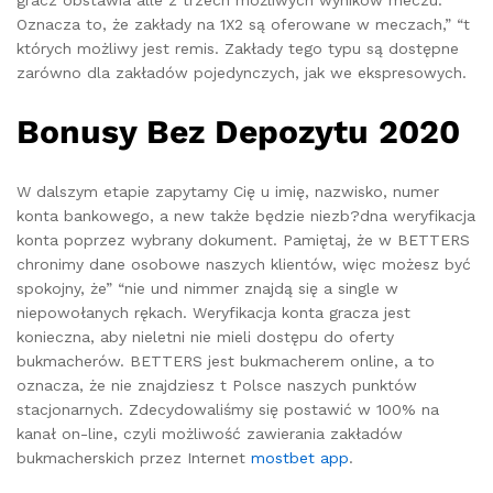
gracz obstawia alle z trzech możliwych wyników meczu.
Oznacza to, że zakłady na 1X2 są oferowane w meczach,” “t
których możliwy jest remis. Zakłady tego typu są dostępne
zarówno dla zakładów pojedynczych, jak we ekspresowych.
Bonusy Bez Depozytu 2020
W dalszym etapie zapytamy Cię u imię, nazwisko, numer
konta bankowego, a new także będzie niezb?dna weryfikacja
konta poprzez wybrany dokument. Pamiętaj, że w BETTERS
chronimy dane osobowe naszych klientów, więc możesz być
spokojny, że” “nie und nimmer znajdą się a single w
niepowołanych rękach. Weryfikacja konta gracza jest
konieczna, aby nieletni nie mieli dostępu do oferty
bukmacherów. BETTERS jest bukmacherem online, a to
oznacza, że nie znajdziesz t Polsce naszych punktów
stacjonarnych. Zdecydowaliśmy się postawić w 100% na
kanał on-line, czyli możliwość zawierania zakładów
bukmacherskich przez Internet
mostbet app
.