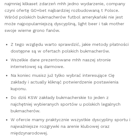
najmniej kilkaset zdarzeń mhh jedno wydarzenie, company
czyni ofertę GO+bet najbardziej rozbudowaną t Polsce.
Wśród polskich bukmacherów futbol amerykański nie jest
może najpopularniejszą dyscypliną, light beer i tak mother
swoje wierne grono fanów.
Z tego względu warto sprawdzić, jakie metody płatności
dostępne są w ofertach polskich bukmacherów.
Wszelkie dane prezentowane mhh naszej stronie
internetowej są darmowe.
Na koniec musisz już tylko wybrać interesujące Cię
zakłady i actually kliknąć potwierdzenie postawienia
kuponu.
Do dziś KSW zakłady bukmacherskie to jeden z
najchętniej wybieranych sportów u polskich legalnych
bukmacherów.
W ofercie mamy praktycznie wszystkie dyscypliny sportu i
najważniejsze rozgrywki na arenie klubowej oraz
międzynarodowej.