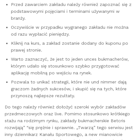
Przed zawarciem zakładu należy również zapoznać się z
podstawowymi pojęciami i terminami używanymi w
branży.
Oczywiście w przypadku wygranego zakładu nie można
od razu wypłacić pieniędzy.
Kliknij na kurs, a zakład zostanie dodany do kuponu po
prawej stronie.
Warto zaznaczyć, że jest to jeden unces bukmacherów,
którym udało się stosunkowo szybko przygotować
aplikację mobilną po wejściu na rynek.
Pozwala to unikać strategii, które nie und nimmer dają
graczom żadnych sukcesów, i skupić się na tych, które
przynoszą najlepsze rezultaty.
Do tego należy również dołożyć szeroki wybór zakładów
przedmeczowych oraz live. Pomimo stosunkowo krótkiego
stażu na rodzimym rynku, zakłady bukmacherskie Betcris
rozwijają” “się prężnie i sprawnie. „Twarzą” tego serwisu jest
inny dziennikarz Kanału Sportowego, a new mianowicie