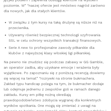
języku polskim i zapewnia obsługę klientów na wysokim
poziomie. W” “naszej ofercie jest mnóstwo nagród zarówno
dla nowych, jak dla stałych klientów.
W związku z tym kursy na taką drużynę są niższe niż na
przeciwnika.
Używamy również bezpiecznej technologii szyfrowania
SSL w celu ochrony wszystkich transakcji finansowych.
Serie A new to profesjonalne zawody piłkarskie dla
klubów z najwyższej klasy włoskiej ligi piłkarskiej.
Na pewno nie znudzisz się podczas zabawy w GG Gamble,
an operator zadba, aby uzyskane emocje i wrażenia były
wyjątkowe. Po zapoznaniu się z poniższą recenzją dowiemy
się więcej na temat” “rozrywki na stronie bukmachera.
Zakład typu handicap polega na tym, że bukmacher dodaje
lub odejmuje jednemu z zespołów goli w ramach danego
zakładu. Kursy em piłkę nożną określają
prawdopodobieństwo zdobycia wygranej dla konkretnych
wyników spotkania. One mogą się zmieniać z uwagi na