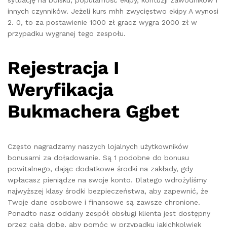
sytuację na boisku, popularność ekipy, kontuzji zawodników i
innych czynników. Jeżeli kurs mhh zwycięstwo ekipy A wynosi
2. 0, to za postawienie 1000 zł gracz wygra 2000 zł w
przypadku wygranej tego zespołu.
Rejestracja I
Weryfikacja
Bukmachera Ggbet
Często nagradzamy naszych lojalnych użytkowników
bonusami za doładowanie. Są 1 podobne do bonusu
powitalnego, dając dodatkowe środki na zakłady, gdy
wpłacasz pieniądze na swoje konto. Dlatego wdrożyliśmy
najwyższej klasy środki bezpieczeństwa, aby zapewnić, że
Twoje dane osobowe i finansowe są zawsze chronione.
Ponadto nasz oddany zespół obsługi klienta jest dostępny
przez całą dobę, aby pomóc w przypadku jakichkolwiek