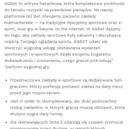
GGBet to witryna hazardowa, która kompleksowo podchodzi
do tematu rozrywki na prawdziwe pieniądze. Na naszej
platformie GG Bet oferujemy zarówno zakłady
bukmacherskie — na tradycyjne dyscypliny sportowe oraz e-
sport, oraz gry w kasynie on the internet. W GGBet dążymy
do tego, aby zakłady sportowe były zabawną i ekscytującą
częścią Twojego oglądania sportu. GGBET udało się
stworzyć wygodną usługę obstawiania wydarzeń
sportowych i e-sportowych dzięki swojemu bogatemu
doświadczeniu i zrozumieniu, czego gracze potrzebują”
“perform wygodnej gry.
Przedmeczowe zakłady e-sportowe są dedykowane tym
graczom, którzy preferują postawić zakład na dany mecz
przed jego rozpoczęciem.
Jest in order to skomplikowany, ale dość powszechny
rodzaj zakładów, w których gracze muszą obstawić, która
drużyna wygra dany turniej.
Dla obstawiających Dota 2 zdarzają się czasem promocje
sponsorowane przez drużynę, w ramach których