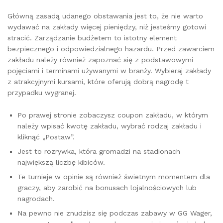
Główną zasadą udanego obstawania jest to, że nie warto
wydawać na zakłady więcej pieniędzy, niż jesteśmy gotowi
stracić. Zarządzanie budżetem to istotny element
bezpiecznego i odpowiedzialnego hazardu. Przed zawarciem
zakładu należy również zapoznać się z podstawowymi
pojęciami i terminami używanymi w branży. Wybieraj zakłady
z atrakcyjnymi kursami, które oferują dobrą nagrodę t
przypadku wygranej.
Po prawej stronie zobaczysz coupon zakładu, w którym
należy wpisać kwotę zakładu, wybrać rodzaj zakładu i
kliknąć „Postaw”.
Jest to rozrywka, która gromadzi na stadionach
największą liczbę kibiców.
Te turnieje w opinie są również świetnym momentem dla
graczy, aby zarobić na bonusach lojalnościowych lub
nagrodach.
Na pewno nie znudzisz się podczas zabawy w GG Wager,