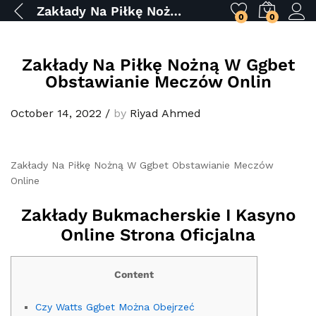
Zakłady Na Piłkę Nożną W Ggbet Obstawianie Meczów Onlin
0
0
Zakłady Na Piłkę Nożną W Ggbet
Obstawianie Meczów Onlin
October 14, 2022
/
by
Riyad Ahmed
Zakłady Na Piłkę Nożną W Ggbet Obstawianie Meczów
Online
Zakłady Bukmacherskie I Kasyno
Online Strona Oficjalna
Content
Czy Watts Ggbet Można Obejrzeć