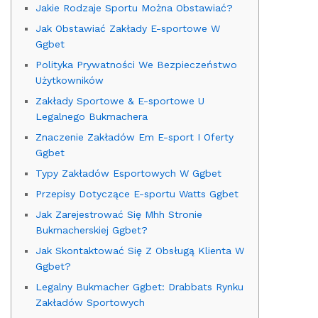
Jakie Rodzaje Sportu Można Obstawiać?
Jak Obstawiać Zakłady E-sportowe W
Ggbet
Polityka Prywatności We Bezpieczeństwo
Użytkowników
Zakłady Sportowe & E-sportowe U
Legalnego Bukmachera
Znaczenie Zakładów Em E-sport I Oferty
Ggbet
Typy Zakładów Esportowych W Ggbet
Przepisy Dotyczące E-sportu Watts Ggbet
Jak Zarejestrować Się Mhh Stronie
Bukmacherskiej Ggbet?
Jak Skontaktować Się Z Obsługą Klienta W
Ggbet?
Legalny Bukmacher Ggbet: Drabbats Rynku
Zakładów Sportowych