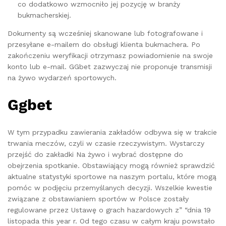
co dodatkowo wzmocniło jej pozycję w branży
bukmacherskiej.
Dokumenty są wcześniej skanowane lub fotografowane i
przesyłane e-mailem do obsługi klienta bukmachera. Po
zakończeniu weryfikacji otrzymasz powiadomienie na swoje
konto lub e-mail. GGbet zazwyczaj nie proponuje transmisji
na żywo wydarzeń sportowych.
Ggbet
W tym przypadku zawierania zakładów odbywa się w trakcie
trwania meczów, czyli w czasie rzeczywistym. Wystarczy
przejść do zakładki Na żywo i wybrać dostępne do
obejrzenia spotkanie. Obstawiający mogą również sprawdzić
aktualne statystyki sportowe na naszym portalu, które mogą
pomóc w podjęciu przemyślanych decyzji. Wszelkie kwestie
związane z obstawianiem sportów w Polsce zostały
regulowane przez Ustawę o grach hazardowych z” “dnia 19
listopada this year r. Od tego czasu w całym kraju powstało