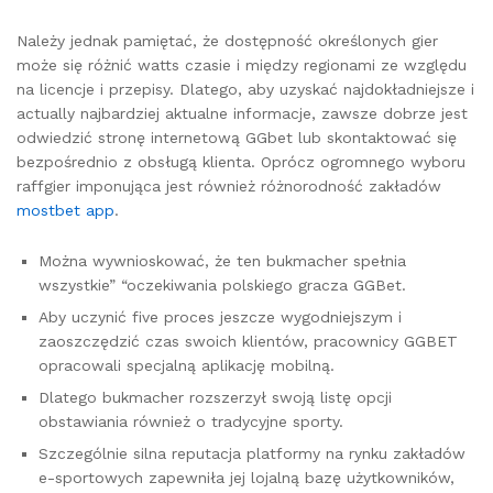
Należy jednak pamiętać, że dostępność określonych gier
może się różnić watts czasie i między regionami ze względu
na licencje i przepisy. Dlatego, aby uzyskać najdokładniejsze i
actually najbardziej aktualne informacje, zawsze dobrze jest
odwiedzić stronę internetową GGbet lub skontaktować się
bezpośrednio z obsługą klienta. Oprócz ogromnego wyboru
raffgier imponująca jest również różnorodność zakładów
mostbet app
.
Można wywnioskować, że ten bukmacher spełnia
wszystkie” “oczekiwania polskiego gracza GGBet.
Aby uczynić five proces jeszcze wygodniejszym i
zaoszczędzić czas swoich klientów, pracownicy GGBET
opracowali specjalną aplikację mobilną.
Dlatego bukmacher rozszerzył swoją listę opcji
obstawiania również o tradycyjne sporty.
Szczególnie silna reputacja platformy na rynku zakładów
e-sportowych zapewniła jej lojalną bazę użytkowników,