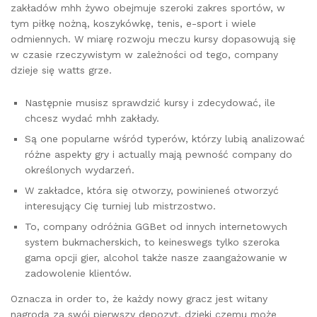
zakładów mhh żywo obejmuje szeroki zakres sportów, w
tym piłkę nożną, koszykówkę, tenis, e-sport i wiele
odmiennych. W miarę rozwoju meczu kursy dopasowują się
w czasie rzeczywistym w zależności od tego, company
dzieje się watts grze.
Następnie musisz sprawdzić kursy i zdecydować, ile
chcesz wydać mhh zakłady.
Są one popularne wśród typerów, którzy lubią analizować
różne aspekty gry i actually mają pewność company do
określonych wydarzeń.
W zakładce, która się otworzy, powinieneś otworzyć
interesujący Cię turniej lub mistrzostwo.
To, company odróżnia GGBet od innych internetowych
system bukmacherskich, to keineswegs tylko szeroka
gama opcji gier, alcohol także nasze zaangażowanie w
zadowolenie klientów.
Oznacza in order to, że każdy nowy gracz jest witany
nagrodą za swój pierwszy depozyt, dzięki czemu może