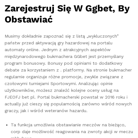
Zarejestruj Się W Ggbet, By
Obstawiać
Musimy dokładnie zapoznać się z listą „wykluczonych”
państw przed aktywacją gry hazardowej na portalu
automaty online. Jednym z atrakcyjnych aspektów
międzynarodowego bukmachera GGbet jest przemyślany
program bonusowy. Bonusy pod opiniami to dodatkowy
debate za korzystaniem z . platformy. Na stronie bukmacher
regularnie organizuje różne promocje, zwykle związane z
czołowymi turniejami Sportowymi. Analizując opinie
użytkowników, możesz znaleźć kolejne oceny usług na
FJEOFJ bet pl. Portal bukmacherski powstał w 2016 roku i
actually już cieszy się popularnością zarówno wśród nowych
graczy, jak i wśród weteranów hazardu.
Ta funkcja umożliwia obstawianie meczów na bieżąco,
corp daje możliwość reagowania na zwroty akcji w meczu