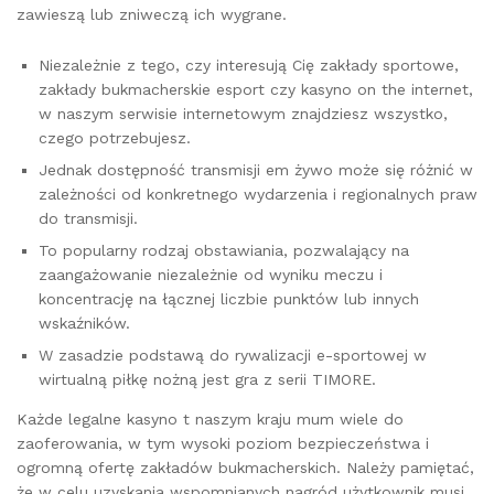
zawieszą lub zniweczą ich wygrane.
Niezależnie z tego, czy interesują Cię zakłady sportowe,
zakłady bukmacherskie esport czy kasyno on the internet,
w naszym serwisie internetowym znajdziesz wszystko,
czego potrzebujesz.
Jednak dostępność transmisji em żywo może się różnić w
zależności od konkretnego wydarzenia i regionalnych praw
do transmisji.
To popularny rodzaj obstawiania, pozwalający na
zaangażowanie niezależnie od wyniku meczu i
koncentrację na łącznej liczbie punktów lub innych
wskaźników.
W zasadzie podstawą do rywalizacji e-sportowej w
wirtualną piłkę nożną jest gra z serii TIMORE.
Każde legalne kasyno t naszym kraju mum wiele do
zaoferowania, w tym wysoki poziom bezpieczeństwa i
ogromną ofertę zakładów bukmacherskich. Należy pamiętać,
że w celu uzyskania wspomnianych nagród użytkownik musi