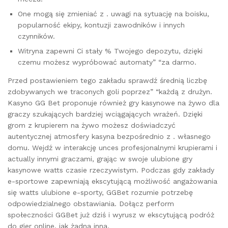
One mogą się zmieniać z . uwagi na sytuację na boisku,
popularność ekipy, kontuzji zawodników i innych
czynników.
Witryna zapewni Ci stały % Twojego depozytu, dzięki
czemu możesz wypróbować automaty” “za darmo.
Przed postawieniem tego zakładu sprawdź średnią liczbę
zdobywanych we traconych goli poprzez” “każdą z drużyn.
Kasyno GG Bet proponuje również gry kasynowe na żywo dla
graczy szukających bardziej wciągających wrażeń. Dzięki
grom z krupierem na żywo możesz doświadczyć
autentycznej atmosfery kasyna bezpośrednio z . własnego
domu. Wejdź w interakcję unces profesjonalnymi krupierami i
actually innymi graczami, grając w swoje ulubione gry
kasynowe watts czasie rzeczywistym. Podczas gdy zakłady
e-sportowe zapewniają ekscytującą możliwość angażowania
się watts ulubione e-sporty, GGBet rozumie potrzebę
odpowiedzialnego obstawiania. Dołącz perform
społeczności GGBet już dziś i wyrusz w ekscytującą podróż
do gier online, jak żadna inna.