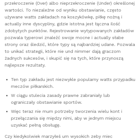
przekroczenie (Over) albo nieprzekroczenie (Under) określonej
wartości. To niezależne od wyniku obstawianie, często
używane watts zakładach na koszykówkę, piłkę nożną i
actually inne dyscypliny, gdzie istotna jest łączna ilość
zdobytych punktów. Rejestrowanie wytypowanych zakładów
pozwala typerowi znaleźć swoje mocne i actually słabe
strony oraz śledzić, które typy są najbardziej udane. Pozwala
to unikać strategii, które nie und nimmer dają graczom
żadnych sukcesów, i skupić się na tych, które przynoszą
najlepsze rezultaty.
Ten typ zakładu jest niezwykle popularny watts przypadku
meczów piłkarskich.
W ciągu stulecia zasady prawne zabraniały lub
ograniczały obstawianie sportów.
Więc teraz nie mum potrzeby tworzenia wielu kont i
przełączania się między nimi, aby w jednym miejscu
uzyskać pełną obsługę.
Czy kiedykolwiek marzyłeś um wysokich zeby miec