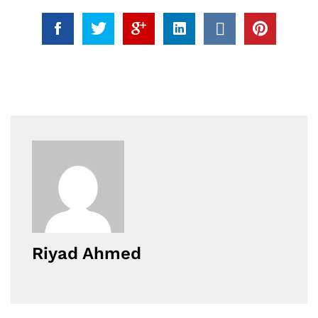
Riyad Ahmed