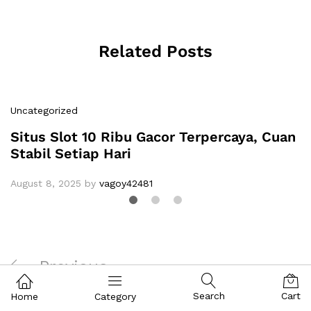
Related Posts
Uncategorized
Situs Slot 10 Ribu Gacor Terpercaya, Cuan
Stabil Setiap Hari
August 8, 2025
by
vagoy42481
Previous
Search
Cart
Zakłady Na Piłkę Nożną W Ggbet Obstawianie
Home
Category
Meczów Onlin