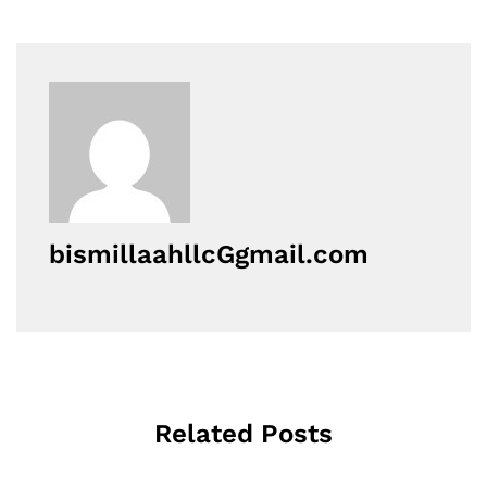
bismillaahllcGgmail.com
Related Posts