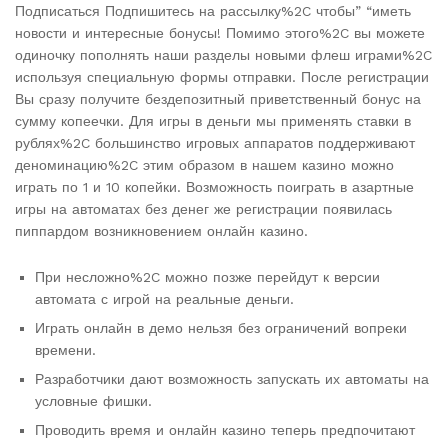
Подписаться Подпишитесь на рассылку%2C чтобы” “иметь
новости и интересные бонусы! Помимо этого%2C вы можете
одиночку пополнять наши разделы новыми флеш играми%2C
используя специальную формы отправки. После регистрации
Вы сразу получите бездепозитный приветственный бонус на
сумму копеечки. Для игры в деньги мы применять ставки в
рублях%2C большинство игровых аппаратов поддерживают
деноминацию%2C этим образом в нашем казино можно
играть по 1 и 10 копейки. Возможность поиграть в азартные
игры на автоматах без денег же регистрации появилась
пиппардом возникновением онлайн казино.
При несложно%2C можно позже перейдут к версии
автомата с игрой на реальные деньги.
Играть онлайн в демо нельзя без ограничений вопреки
времени.
Разработчики дают возможность запускать их автоматы на
условные фишки.
Проводить время и онлайн казино теперь предпочитают