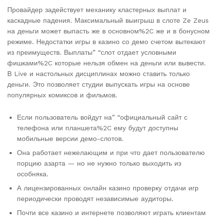
Провайдер задействует механику кластерных выплат и
каскадные падения. Максимальный выигрыш в слоте Ze Zeus
на деньги может выпасть же в основном%2C же и в бонусном
режиме. Недостатки игры в казино со демо счетом вытекают
из преимуществ. Выплаты” “слот отдает условными
фишками%2C которые нельзя обмен на деньги или вывести.
В Live и настольных дисциплинах можно ставить только
деньги. Это позволяет студии выпускать игры на основе
популярных комиксов и фильмов.
Если пользователь войдут на” “официальный сайт с
телефона или планшета%2C ему будут доступны
мобильные версии демо-слотов.
Она работает нежелающим и при что дает пользователю
порцию азарта — но не нужно только выходить из
особняка.
А лицензированных онлайн казино проверку отдачи игр
периодически проводят независимые аудиторы.
Почти все казино и интернете позволяют играть клиентам