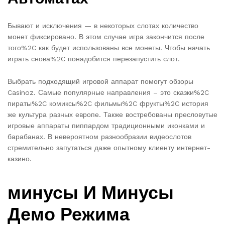
Бывают и исключения — в некоторых слотах количество
монет фиксировано. В этом случае игра закончится после
того%2C как будет использованы все монеты. Чтобы начать
играть снова%2C понадобится перезапустить слот.
Выбрать подходящий игровой аппарат помогут обзоры
Casinoz. Самые популярные направления – это сказки%2C
пираты%2C комиксы%2C фильмы%2C фрукты%2C история
же культура разных европе. Также востребованы пресловутые
игровые аппараты пиппардом традиционными иконками и
барабанах. В невероятном разнообразии видеослотов
стремительно запутаться даже опытному клиенту интернет-
казино.
минусы И Минусы
Демо Режима