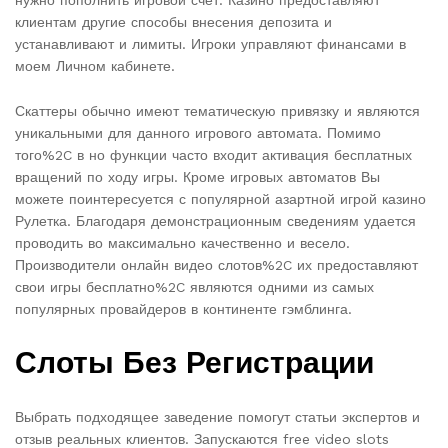
клиентам другие способы внесения депозита и
устанавливают и лимиты. Игроки управляют финансами в
моем Личном кабинете.
Скаттеры обычно имеют тематическую привязку и являются
уникальными для данного игрового автомата. Помимо
того%2C в но функции часто входит активация бесплатных
вращений по ходу игры. Кроме игровых автоматов Вы
можете поинтересуется с популярной азартной игрой казино
Рулетка. Благодаря демонстрационным сведениям удается
проводить во максимально качественно и весело.
Производители онлайн видео слотов%2C их предоставляют
свои игры бесплатно%2C являются одними из самых
популярных провайдеров в континенте гэмблинга.
Слоты Без Регистрации
Выбрать подходящее заведение помогут статьи экспертов и
отзыв реальных клиентов. Запускаются free video slots