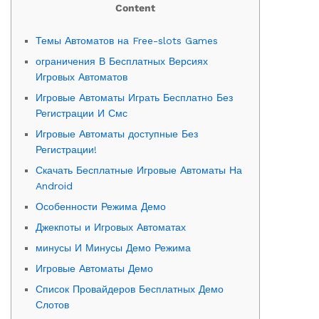
Content
Темы Автоматов на Free-slots Games
ограничения В Бесплатных Версиях
Игровых Автоматов
Игровые Автоматы Играть Бесплатно Без
Регистрации И Смс
Игровые Автоматы доступные Без
Регистрации!
Скачать Бесплатные Игровые Автоматы На
Android
Особенности Режима Демо
Джекпоты и Игровых Автоматах
минусы И Минусы Демо Режима
Игровые Автоматы Демо
Список Провайдеров Бесплатных Демо
Слотов