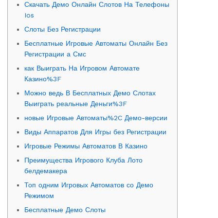
Скачать Демо Онлайн Слотов На Телефоны
Ios
Слоты Без Регистрации
Бесплатные Игровые Автоматы Онлайн Без
Регистрации а Смс
как Выиграть На Игровом Автомате
Казино%3F
Можно ведь В Бесплатных Демо Слотах
Выиграть реальные Деньги%3F
новые Игровые Автоматы%2C Демо-версии
Виды Аппаратов Для Игры без Регистрации
Игровые Режимы Автоматов В Казино
Преимущества Игрового Клуба Лото
белдемакера
Топ одним Игровых Автоматов со Демо
Режимом
Бесплатные Демо Слоты