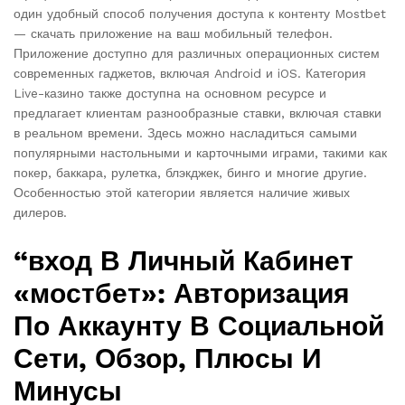
один удобный способ получения доступа к контенту Mostbet
— скачать приложение на ваш мобильный телефон.
Приложение доступно для различных операционных систем
современных гаджетов, включая Android и iOS. Категория
Live-казино также доступна на основном ресурсе и
предлагает клиентам разнообразные ставки, включая ставки
в реальном времени. Здесь можно насладиться самыми
популярными настольными и карточными играми, такими как
покер, баккара, рулетка, блэкджек, бинго и многие другие.
Особенностью этой категории является наличие живых
дилеров.
“вход В Личный Кабинет
«мостбет»: Авторизация
По Аккаунту В Социальной
Сети, Обзор, Плюсы И
Минусы