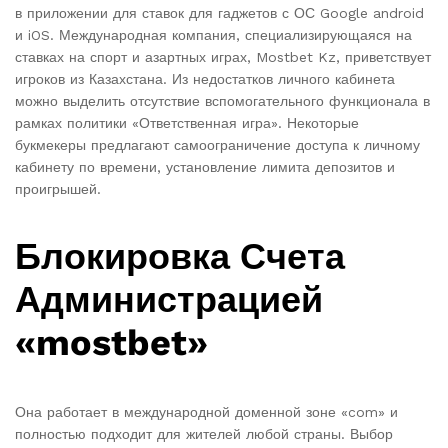
в приложении для ставок для гаджетов с ОС Google android
и iOS. Международная компания, специализирующаяся на
ставках на спорт и азартных играх, Mostbet Kz, приветствует
игроков из Казахстана. Из недостатков личного кабинета
можно выделить отсутствие вспомогательного функционала в
рамках политики «Ответственная игра». Некоторые
букмекеры предлагают самоограничение доступа к личному
кабинету по времени, установление лимита депозитов и
проигрышей.
Блокировка Счета
Администрацией
«mostbet»
Она работает в международной доменной зоне «com» и
полностью подходит для жителей любой страны. Выбор