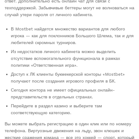
ответ. Дополнительно есть онлайн чат для связи с
техподдержкой. Забывчивые беттеры могут не волноваться на
случай утери пароля от личного кабинета.
В Mostbet найдется множество вариантов для любого
игрока — как для поклонников Большого Шлема, так и для
любителей скромных турниров.
Из недостатков личного кабинета можно выделить
отсутствие вспомогательного функционала в рамках
политики «Ответственная игра».
Доступ к ЛК клиенты букмекерской конторы «Mostbet»
получают после создания игрового профиля в БК.
Сегодня контора не имеет официальных онлайн-
представительств в отдельных странах.
Перейдите в раздел казино и выберите там
соответствующую категорию.
Вы можете выбрать регистрацию в один клик или по номеру
телефона. Виртуозные движения на льду, звон клюшек и
жесткие сражения команд — все это хоккей — спорт, который