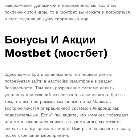
завораживает динамикой и напряженностью. Если вы
поклонник этой игры, то в Mostbet вы можете и погрузиться
в этот леденящий душу спортивный мир.
Бонусы И Акции
Mostbet (мостбет)
Здесь важно брать во внимание, что первым делом
потребуется зайти в настройки смартфона в раздел
безопасности. Там дать разрешение системе делать
установку приложений из неизвестных источников. Дело в
том, что все программы, скачанные не из Маркета,
воспринимаются операционной системой Андроид, как
подозрительные. Если” “вы видите, что команда побеждает
или матч завершится вничью во время игры, вы можете
сделать ставку прямо на месте. Выигрыш начисляется сразу
после окончания мероприятия.