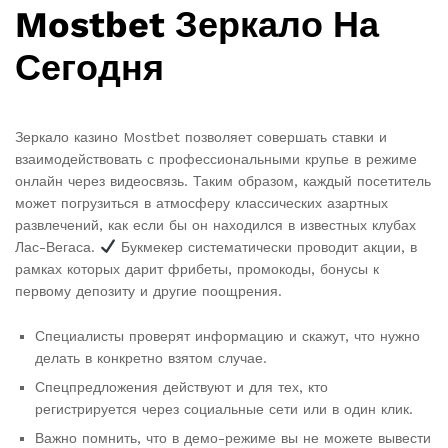
Mostbet Зеркало На
Сегодня
Зеркало казино Mostbet позволяет совершать ставки и
взаимодействовать с профессиональными крупье в режиме
онлайн через видеосвязь. Таким образом, каждый посетитель
может погрузиться в атмосферу классических азартных
развлечений, как если бы он находился в известных клубах
Лас-Вегаса.
Букмекер систематически проводит акции, в
рамках которых дарит фрибеты, промокоды, бонусы к
первому депозиту и другие поощрения.
Специалисты проверят информацию и скажут, что нужно
делать в конкретно взятом случае.
Спецпредложения действуют и для тех, кто
регистрируется через социальные сети или в один клик.
Важно помнить, что в демо-режиме вы не можете вывести