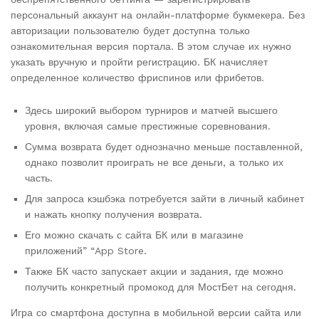
персональный аккаунт на онлайн-платформе букмекера. Без
авторизации пользователю будет доступна только
ознакомительная версия портала. В этом случае их нужно
указать вручную и пройти регистрацию. БК начисляет
определенное количество фриспинов или фрибетов.
Здесь широкий выбором турниров и матчей высшего
уровня, включая самые престижные соревнования.
Сумма возврата будет однозначно меньше поставленной,
однако позволит проиграть не все деньги, а только их
часть.
Для запроса кэшбэка потребуется зайти в личный кабинет
и нажать кнопку получения возврата.
Его можно скачать с сайта БК или в магазине
приложений” “App Store.
Также БК часто запускает акции и задания, где можно
получить конкретный промокод для МостБет на сегодня.
Игра со смартфона доступна в мобильной версии сайта или