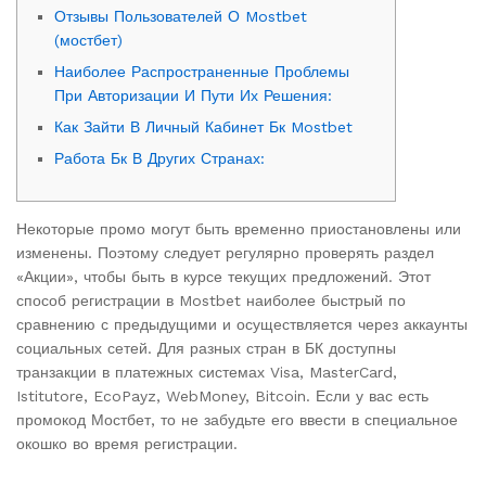
Отзывы Пользователей О Mostbet
(мостбет)
Наиболее Распространенные Проблемы
При Авторизации И Пути Их Решения:
Как Зайти В Личный Кабинет Бк Mostbet
Работа Бк В Других Странах:
Некоторые промо могут быть временно приостановлены или
изменены. Поэтому следует регулярно проверять раздел
«Акции», чтобы быть в курсе текущих предложений. Этот
способ регистрации в Mostbet наиболее быстрый по
сравнению с предыдущими и осуществляется через аккаунты
социальных сетей. Для разных стран в БК доступны
транзакции в платежных системах Visa, MasterCard,
Istitutore, EcoPayz, WebMoney, Bitcoin. Если у вас есть
промокод Мостбет, то не забудьте его ввести в специальное
окошко во время регистрации.