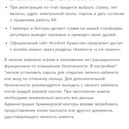
При регистрации по mail придется выбрать страну, тип
валюты, адрес электронной почты, пароль и дать согласие
с правилами работы БК.
Гэмблеры и бетторы делают ставки на нашей платформе,
регулярно выводят призовые и приводят своих друзей.
Официальный сайт Mostbet Казахстан предлагает доступ
к онлайн-казино через разделы «Казино»и «Live-казино».
В личном кабинете игрока в приложении нет расширенного
функционала по повышению безопасности. В настройках”
“нельзя установить пароль для открытия личного кабинета
или вход по отпечатку пальца. Для дополнительной
безопасности рекомендуется выходить с личного кабинета
после каждой игровой сессии. При заполнении анкеты
необходимо внимательно вносить все данные.
Администрация букмекерской конторы вправе затребовать
предоставление копии паспорта или другого документа,
удостоверяющего личность клиента.