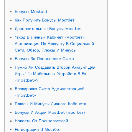
Бонусы Mostbet
Как Получить Бонусы Мостбет
Дополнительные Бонусы Mostbet
“вход В Личный Кабинет «мостбет»:
Авторизация По Аккаунту В Социальной
Сети, Обзор, Плюсы И Минусы
Бонусы За Пополнение Счета
Нужно Ли Создавать Второй Аккаунт Для
Игры” “с Мобильных Устройств В Бк
«mostbet»?
Блокировка Счета Администрацией
«mostbet»
Плюсы И Минусы Личного Кабинета
Бонусы И Акции Mostbet (мостбет)
Новости От Пользователей
Регистрация В Мостбет