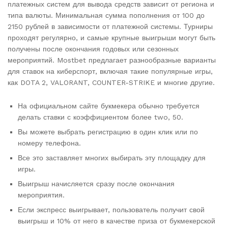
платежных систем для вывода средств зависит от региона и
типа валюты. Минимальная сумма пополнения от 100 до
2150 рублей в зависимости от платежной системы. Турниры
проходят регулярно, и самые крупные выигрыши могут быть
получены после окончания годовых или сезонных
мероприятий. Mostbet предлагает разнообразные варианты
для ставок на киберспорт, включая такие популярные игры,
как DOTA 2, VALORANT, COUNTER-STRIKE и многие другие.
На официальном сайте букмекера обычно требуется
делать ставки с коэффициентом более two, 50.
Вы можете выбрать регистрацию в один клик или по
номеру телефона.
Все это заставляет многих выбирать эту площадку для
игры.
Выигрыш начисляется сразу после окончания
мероприятия.
Если экспресс выигрывает, пользователь получит свой
выигрыш и 10% от него в качестве приза от букмекерской