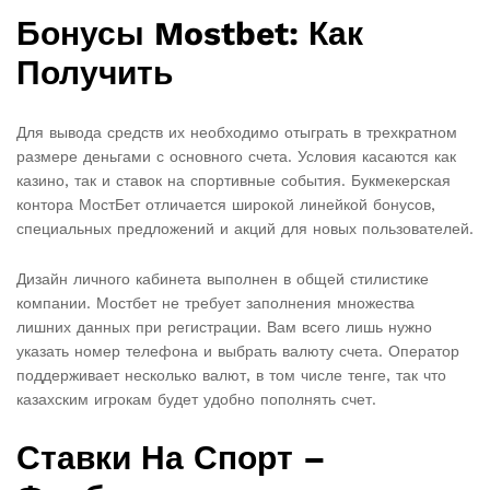
Бонусы Mostbet: Как
Получить
Для вывода средств их необходимо отыграть в трехкратном
размере деньгами с основного счета. Условия касаются как
казино, так и ставок на спортивные события. Букмекерская
контора МостБет отличается широкой линейкой бонусов,
специальных предложений и акций для новых пользователей.
Дизайн личного кабинета выполнен в общей стилистике
компании. Мостбет не требует заполнения множества
лишних данных при регистрации. Вам всего лишь нужно
указать номер телефона и выбрать валюту счета. Оператор
поддерживает несколько валют, в том числе тенге, так что
казахским игрокам будет удобно пополнять счет.
Ставки На Спорт –