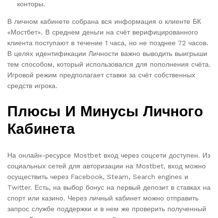
конторы.
В личном кабинете собрана вся информация о клиенте БК
«Мостбет». В среднем деньги на счёт верифицированного
клиента поступают в течение 1 часа, но не позднее 72 часов.
В целях идентификации Личности важно выводить выигрыши
тем способом, который использовался для пополнения счёта.
Игровой режим предполагает ставки за счёт собственных
средств игрока.
Плюсы И Минусы Личного
Кабинета
На онлайн-ресурсе Mostbet вход через соцсети доступен. Из
социальных сетей для авторизации на Mostbet, вход можно
осуществить через Facebook, Steam, Search engines и
Twitter. Есть, на выбор бонус на первый депозит в ставках на
спорт или казино. Через личный кабинет можно отправить
запрос службе поддержки и в нем же проверить полученный