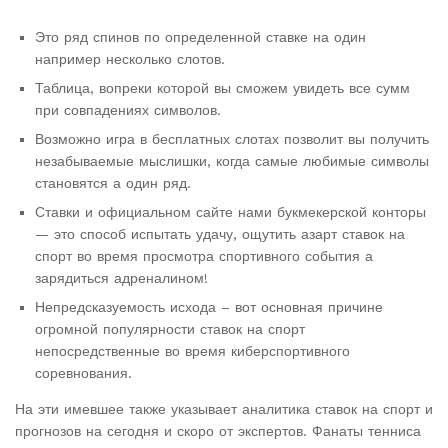
Это ряд спинов по определенной ставке на один
например несколько слотов.
Таблица, вопреки которой вы сможем увидеть все сумм
при совпадениях символов.
Возможно игра в бесплатных слотах позволит вы получить
незабываемые мыслишки, когда самые любимые символы
становятся а один ряд.
Ставки и официальном сайте нами букмекерской конторы
— это способ испытать удачу, ощутить азарт ставок на
спорт во время просмотра спортивного события а
зарядиться адреналином!
Непредсказуемость исхода – вот основная причине
огромной популярности ставок на спорт
непосредственные во время киберспортивного
соревнования.
На эти имевшее также указывает аналитика ставок на спорт и
прогнозов на сегодня и скоро от экспертов. Фанаты тенниса