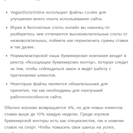
VegasSlotsOnline использует файлы cookie для
улучшения моего опыта использования сайта.
Играя в бесплатные слоты онлайн вы наконец-то
разберетесь чем отличаются высоковолатильные слоты от
низковолатильных, поймете как переключить суммы ставок
и так далее.
Нормализаторской наша букмекерская компания входит в
реестр «Ассоциации букмекерских контор», которая следит
за тем, чтобы соблюдаться закон и ведёт работу с
претензиями клиентов.
Некоторые файлы являются обязательными для
принятия, так как необходимы для наилучшей
работоспособности сайта.
Обычно игрокам возвращается 4%, но для новых клиентов
ставка выше до 10% каждую неделю. Среди игроков
букмекерской конторы есть как специалистов, так и новички
ставок на спорт. Чтобы повысить свои шансы на успех,