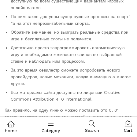
доступную по всем существующим вариантам игровых
онлайн слотов.
По ним также доступны супер нужные прогнозы на спорт”
“а на этот непрезентабельный спорта.
Обратите внимание, но выиграть реальные средства при
игре и бесплатные слоты не получится.
Достаточно просто запрограммировать автоматическую
игру и необходимое количество спинов по выбранной
ставке и наблюдать ним процессом.
За это время севилестр сможете испробовать нового
провайдеров, новые механики, новую анимацию а многое
другое.
Все материалы сайта доступны по лицензии Creative
Commons Attribution 4. 0 International.
Как правило, на одну линию можно поставить ото 0, 01
вплоть десятков евро, хотя эти настройки индивидуальны для
каждого автомата. В последнее во разработчики все меньше
Search
Cart
выпускают слоты, соленск линии не регулируются игроком.
Home
Category