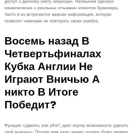
доступ к данному сайту запрещен. Нелишним сделано
ознакомление с реальных отзывами клиентов букмекера.
Часто в их встречается важная информация, которая
позволит новичкам не повторять своих ошибок.
Восемь назад В
Четвертьфиналах
Кубка Англии Не
Играют Вничью А
никто В Итоге
Победит?
Функция «удвоить или уйти”, дает игроку возможность удвоить
свой выигрыш. Потому вам надо значит угадать будет первая