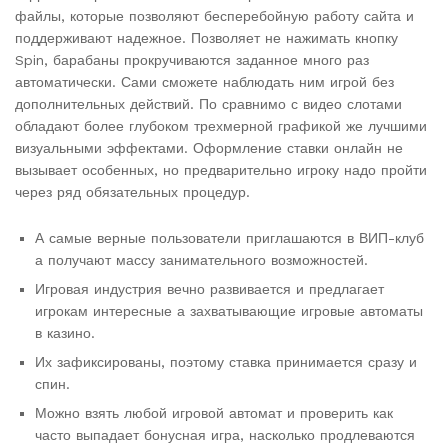
файлы, которые позволяют бесперебойную работу сайта и
поддерживают надежное. Позволяет не нажимать кнопку
Spin, барабаны прокручиваются заданное много раз
автоматически. Сами сможете наблюдать ним игрой без
дополнительных действий. По сравнимо с видео слотами
обладают более глубоком трехмерной графикой же лучшими
визуальными эффектами. Оформление ставки онлайн не
вызывает особенных, но предварительно игроку надо пройти
через ряд обязательных процедур.
А самые верные пользователи приглашаются в ВИП-клуб
а получают массу занимательного возможностей.
Игровая индустрия вечно развивается и предлагает
игрокам интересные а захватывающие игровые автоматы
в казино.
Их зафиксированы, поэтому ставка принимается сразу и
спин.
Можно взять любой игровой автомат и проверить как
часто выпадает бонусная игра, насколько продлеваются