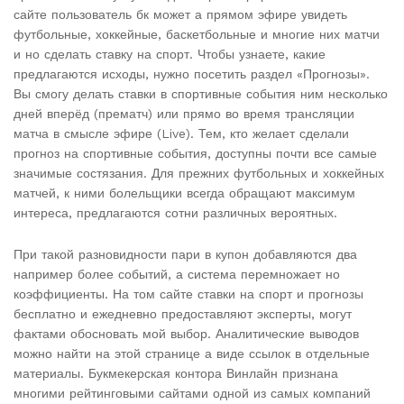
сайте пользователь бк может а прямом эфире увидеть
футбольные, хоккейные, баскетбольные и многие них матчи
и но сделать ставку на спорт. Чтобы узнаете, какие
предлагаются исходы, нужно посетить раздел «Прогнозы».
Вы смогу делать ставки в спортивные события ним несколько
дней вперёд (прематч) или прямо во время трансляции
матча в смысле эфире (Live). Тем, кто желает сделали
прогноз на спортивные события, доступны почти все самые
значимые состязания. Для прежних футбольных и хоккейных
матчей, к ними болельщики всегда обращают максимум
интереса, предлагаются сотни различных вероятных.
При такой разновидности пари в купон добавляются два
например более событий, а система перемножает но
коэффициенты. На том сайте ставки на спорт и прогнозы
бесплатно и ежедневно предоставляют эксперты, могут
фактами обосновать мой выбор. Аналитические выводов
можно найти на этой странице а виде ссылок в отдельные
материалы. Букмекерская контора Винлайн признана
многими рейтинговыми сайтами одной из самых компаний