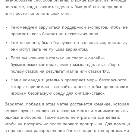
не знаете, когда захотите сделать быстрый вывод средств
или просто пополнить свой счет.
Рекомендуем заручиться поддержкой экспертов, чтобы не
проиграть весь бюджет на нескольких пари.
Тем не менее, было бы лучше не волноваться, поскольку
они могут быть не лучшим вариантом.
Если вы новичок в ставках на спорт и онлайн-
букмекерских конторах, имеет смысл сделать выбор в
пользу ставок на результат матча или ставки 1X2.
Наша команда тщательно проверяет меры безопасности,
которые принимают все сайты ставок, чтобы предоставить
игрокам безопасную среду для онлайн-ставок.
Вероятно, победа в этом матче достанется команде, которая
сможет лучше реализовать свои моменты и минимизировать
ошибки в обороне. Также важно не играть на все деньги,
чтобы не потерять их после первого проигрыша. Для помощи
в правильном распределении банка с паре с топ прогнозами