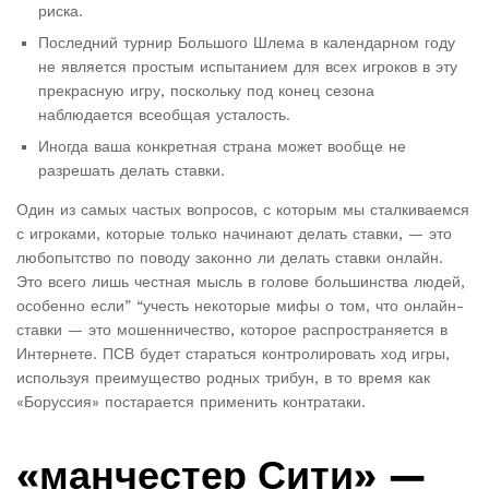
риска.
Последний турнир Большого Шлема в календарном году
не является простым испытанием для всех игроков в эту
прекрасную игру, поскольку под конец сезона
наблюдается всеобщая усталость.
Иногда ваша конкретная страна может вообще не
разрешать делать ставки.
Один из самых частых вопросов, с которым мы сталкиваемся
с игроками, которые только начинают делать ставки, — это
любопытство по поводу законно ли делать ставки онлайн.
Это всего лишь честная мысль в голове большинства людей,
особенно если” “учесть некоторые мифы о том, что онлайн-
ставки — это мошенничество, которое распространяется в
Интернете. ПСВ будет стараться контролировать ход игры,
используя преимущество родных трибун, в то время как
«Боруссия» постарается применить контратаки.
«манчестер Сити» —