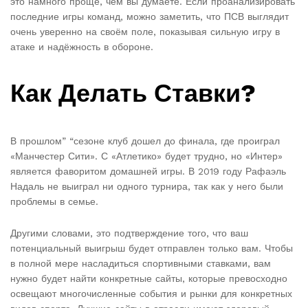
это намного проще, чем вы думаете. Если проанализировать
последние игры команд, можно заметить, что ПСВ выглядит
очень уверенно на своём поле, показывая сильную игру в
атаке и надёжность в обороне.
Как Делать Ставки?
В прошлом” “сезоне клуб дошел до финала, где проиграл
«Манчестер Сити». С «Атлетико» будет трудно, но «Интер»
является фаворитом домашней игры. В 2019 году Рафаэль
Надаль не выиграл ни одного турнира, так как у него были
проблемы в семье.
Другими словами, это подтверждение того, что ваш
потенциальный выигрыш будет отправлен только вам. Чтобы
в полной мере насладиться спортивными ставками, вам
нужно будет найти конкретные сайты, которые превосходно
освещают многочисленные события и рынки для конкретных