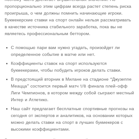
пропорционально этим цифрам всегда растет степень риска
проигрыша, о чем должны помнить начинающие игроки.
Букмекерские ставки на спорт онлайн нельзя рассматривать
в качестве источника стабильного заработка, пока вы не
являетесь профессиональным беттором.
С помощью пари вам нужно угадать, произойдет ли
определенное событие в матче или нет.
Коэффициенты ставок на спорт используются
букмекерами, чтобы побудить игроков делать ставки.
В предстоящий вторник в Милане на стадионе “Джузеппе
Меацца” состоится первый матч 1/8 финала плей-офф
Лиги Чемпионов, в котором между собой сыграют местный
Интер и Атлетико.
Наш сайт предлагает бесплатные спортивные прогнозы на
сегодня от экспертов и аналитиков, на основании которых
можно делать ставки на спорт в лучших букмекеров с
высокими коэффициентами.