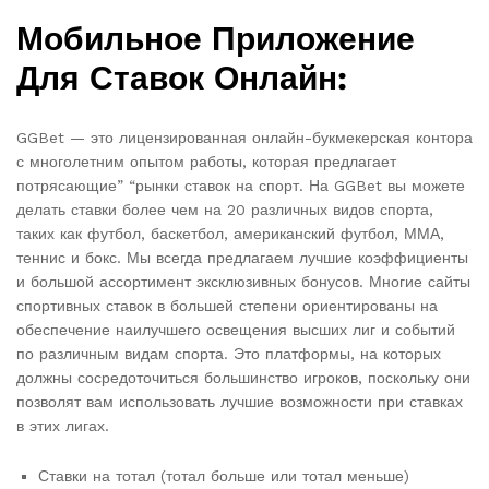
Мобильное Приложение
Для Ставок Онлайн:
GGBet — это лицензированная онлайн-букмекерская контора
с многолетним опытом работы, которая предлагает
потрясающие” “рынки ставок на спорт. На GGBet вы можете
делать ставки более чем на 20 различных видов спорта,
таких как футбол, баскетбол, американский футбол, ММА,
теннис и бокс. Мы всегда предлагаем лучшие коэффициенты
и большой ассортимент эксклюзивных бонусов. Многие сайты
спортивных ставок в большей степени ориентированы на
обеспечение наилучшего освещения высших лиг и событий
по различным видам спорта. Это платформы, на которых
должны сосредоточиться большинство игроков, поскольку они
позволят вам использовать лучшие возможности при ставках
в этих лигах.
Ставки на тотал (тотал больше или тотал меньше)