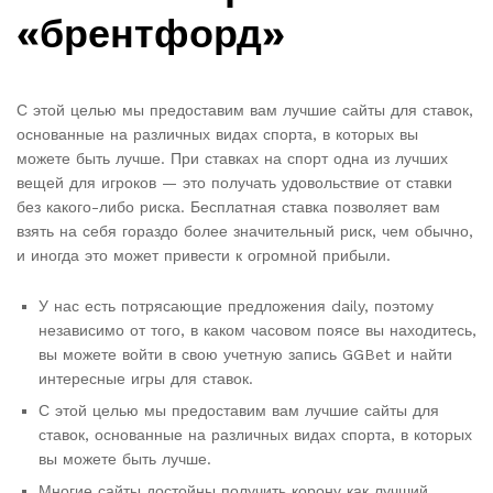
«брентфорд»
С этой целью мы предоставим вам лучшие сайты для ставок,
основанные на различных видах спорта, в которых вы
можете быть лучше. При ставках на спорт одна из лучших
вещей для игроков — это получать удовольствие от ставки
без какого-либо риска. Бесплатная ставка позволяет вам
взять на себя гораздо более значительный риск, чем обычно,
и иногда это может привести к огромной прибыли.
У нас есть потрясающие предложения daily, поэтому
независимо от того, в каком часовом поясе вы находитесь,
вы можете войти в свою учетную запись GGBet и найти
интересные игры для ставок.
С этой целью мы предоставим вам лучшие сайты для
ставок, основанные на различных видах спорта, в которых
вы можете быть лучше.
Многие сайты достойны получить корону как лучший