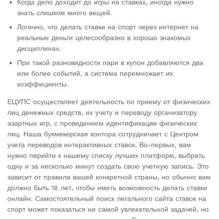
Когда дело доходит до игры на ставках, иногда нужно
знать слишком много вещей.
Логично, что делать ставки на спорт через интернет на
реальные деньги целесообразно в хорошо знакомых
дисциплинах.
При такой разновидности пари в купон добавляются два
или более событий, а система перемножает их
коэффициенты.
ЕЦУПС осуществляет деятельность по приему от физических
лиц денежных средств, их учету и переводу организатору
азартных игр, с проведением идентификации физических
лиц. Наша букмекерская контора сотрудничает с Центром
учета переводов интерактивных ставок. Во-первых, вам
нужно перейти к нашему списку лучших платформ, выбрать
одну и за несколько минут создать свою учетную запись. Это
зависит от правила вашей конкретной страны, но обычно вам
должно быть 18 лет, чтобы иметь возможность делать ставки
онлайн. Самостоятельный поиск легального сайта ставок на
спорт может показаться не самой увлекательной задачей, но