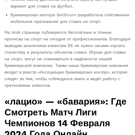
вариант для ставок на футбол.
Букмекерская контора BetBoom разработала собственное
мобильное приложение для ставок на спорт.
На этой странице публикуются бесплатные и точные
прогнозы на спорт на сегодня от профессионалов. Благодаря
выводам аналитиков клиентам БК не нужно часами изучать
статистику и результаты объектов ставок. Игроки для ставки
на спорт, могут не сомневаться в надёжности нашей
букмекерской компании. Также наша букмекерская компания
входит в реестр «Ассоциации букмекерских контор», которая
следит за тем, чтобы соблюдался закон и ведёт работу с
претензиями клиентов.
«лацио» — «бавария»: Где
Смотреть Матч Лиги
Чемпионов 14 Февраля
2024 Года Онлайн