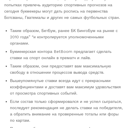
попытках привлечь аудиторию спортивных прогнозов на
сегодня букмекеры могут дать роспись на первенства
Ботсваны, Гватемалы и других не самых футбольных стран.
Таким образом, БетБум, ранее БК БингоБум на рынке с
2010 года” “и контролируется уполномоченными
органами.
Букмекерская контора BetBoom предлагает сделать
ставки на спорт онлайн в прематч и лайв.
Таким образом, они предоставят вам максимальную
свободу в отношении процессов вывода средств.
Вышеупомянутые ставки всегда идут с прекрасными
коэффициентами и доставят вам максимум удовольствия
от просмотра спортивных событий.
Если состав только сформировался и не успел сыграться,
последует рекомендация не делать ставки на победителя,
а обратить внимание на проверенные тоталы или форы
по картам.