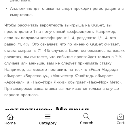
Аналогично для ставки на спорт проходит регистрация и в
смартфоне.
Чтобы рассчитать вероятность выигрыша на GGBet, вы
просто делите 1 на полученный коэффициент. Например,
если вы получили коэффициент 1, 4, разделите 1/1, 4, что
равно 71, 4%. Это означает, что по мнению GGBet считает,
ставка сыграет в 71, 4% случаев. Если, основываясь на ваших
расчетах, вы считаете, что событие произойдет только в 71%
случаев или меньше, вам не следует принимать ставку.
Например, вы можете поставить на то, что «Реал Мадрид»
обыграет «Барселону», «Манчестер Юнайтед» обыграет
«Арсенал», а «Нью-Йорк Янкиз» обыграет «Нью-Йорк Метс».
При экспрессе ваша ставка выплачивается только в случае
верного прогноза.
«атлетико» Мадрид —
«атлетик» Бильбао:
Search
Cart
Home
Category