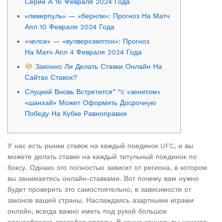
Серии А 16 Февраля 2024 Года
«ливерпуль» — «бернли»: Прогноз На Матч
Апл 10 Февраля 2024 Года
«челси» — «вулверхэмптон»: Прогноз
На Матч Апл 4 Февраля 2024 Года
Законно Ли Делать Ставки Онлайн На
Сайтах Ставок?
Слуцкий Вновь Встретится” “с «зенитом»
«шанхай» Может Оформить Досрочную
Победу На Кубке Равноправия
У нас есть рынки ставок на каждый поединок UFC, и вы
можете делать ставки на каждый титульный поединок по
боксу. Однако это полностью зависит от региона, в котором
вы занимаетесь онлайн-ставками. Вот почему вам нужно
будет проверить это самостоятельно, в зависимости от
законов вашей страны. Наслаждаясь азартными играми
онлайн, всегда важно иметь под рукой большое
разнообразие способов оплаты. В конце концов, вы никогда