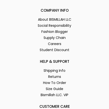
COMPANY INFO
About BISMILLAH LLC
Social Responsibility
Fashion Blogger
Supply Chain
Careers
Student Discount
HELP & SUPPORT
Shipping Info
Returns
How To Order
Size Guide
Bismillah LLC. VIP
CUSTOMER CARE