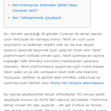
Bet Azerbaycan Bukmeker Şi̇rkəti̇ Nəyə
Zəmanət Veri̇r?
Bet Tətbiqetmədə Qeydiyyat
Bu, təməlin qurulduğu ilk gündən Curacao da alınan qanuni
oyun lisenziyası ilə nümayiş olunur. 1xbet ən uzun oyun
seçimlərini və tədbirləri təqdim edir, bu da sizə dəyərli
vaxtınızı əyləncəli keçirmək üçün yaxşı bir fırsat verir. 1xbet
platformasını istifadə etmək üçün, 1xbet azerbaycan saytına
başlanğıc edib köməkçi nümunəvi mənbələrdən yararlana
bilərsiniz. 1xbet platformasına qoşulmaq üçün mobil əlavəni
1xbet yukle və ya veb versiyasını 1xbet indir edə bilərsiniz.
Oyunçular, təhlilləri və şərtləri dərk etməklə, uddurmaq və
uçurmaq üçün kartları seçir
döyüş heç heçəylə yekunlaşarsa
.
Bu saytda qeydiyyatdan keçən istifadəçilər 130 avroya qədər
qeydiyyat bonusu ilə 100% ilkin depozit ala bilərlər. Platforma
idman növləri 60-dan yuxarıdır – Ən şah (Futbol və Tennis) -
dən seyrək populyarlığa (Bilyard və Surf) miqdar. Brend oxşarı