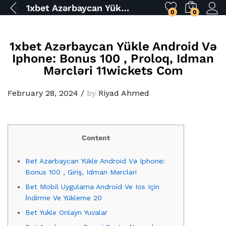
1xbet Azərbaycan Yükle Android Və Iphone: Bonus 100 , Proloq, Idman Mərcləri 11wickets Com
0
0
1xbet Azərbaycan Yükle Android Və
Iphone: Bonus 100 , Proloq, Idman
Mərcləri 11wickets Com
February 28, 2024
/
by
Riyad Ahmed
Content
Bet Azərbaycan Yükle Android Və Iphone:
Bonus 100 , Giriş, Idman Mərcləri
Bet Mobil Uygulama Android Ve Ios Için
İndirme Ve Yükleme 20
Bet Yukle Onlayn Yuvalar