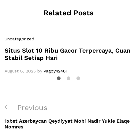
Related Posts
Uncategorized
Situs Slot 10 Ribu Gacor Terpercaya, Cuan
Stabil Setiap Hari
August 8, 2025
by
vagoy42481
Previous
1xbet Azerbaycan Qeydiyyat Mobi Nadir Yukle Elaqe
Nomres