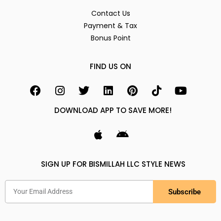
Contact Us
Payment & Tax
Bonus Point
FIND US ON
DOWNLOAD APP TO SAVE MORE!
SIGN UP FOR BISMILLAH LLC STYLE NEWS
Subscribe