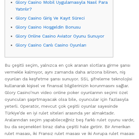
Glory Casino Mobil Uygulamasıyla Nasıl Para
Yatırılır?
Glory Casino Giriş Ve Kayıt Süreci
Glory Casino Hoşgeldin Bonusu
Glory Online Casino Aviator Oyunu Sunuyor
Glory Casino Canlı Casino Oyunları
Bu çeşitli seçim, yalnızca en çok aranan slotlara girme şansı
vermekle kalmıyor, aynı zamanda daha arizona bilinen, niş
oyunları da keşfetme şansı sunuyor. SSL şifreleme teknolojisi
kullanarak kişisel ve finansal bilgilerinizin korunmasını sağlar.
Glory Casino’nun video online poker oyunlarının seçimi özel
oyuncuları şaşırtmayacak olsa bile, oyuncular için fazlasıyla
yeterli. Operatör, mevcut çok çeşitli oyunlar sayesinde
Türkiye’de en iyi rulet siteleri arasında yer almaktadır.
Aralarından seçim yapabileceğiniz beş farklı rulet oyunu vardır,
bu da seçenekleri biraz daha çeşitli hale getirir. Bir Amerikan
rulet masası, iki Fransız rulet masası ve iki Avrupa rulet masası