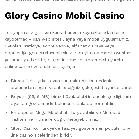
Glory Casino Mobil Casino
Tek yapmanız gereken kumarhanenin kaynaklarından birine
kaydolmak – sah web sitesi, ayna veya mobil uygulamamız.
Oyunları üreticiye, sobre yeniye, alfabetik sıraya veya
popülerliğe göre sıralayabilirsiniz. Son yıllarda mobil oyunların
gelişmesiyle birlikte, birçok internet casino mobil uyumlu
online casino web siteleri açmıştır.
Birçok farklı şirket oyun sunmaktadır, bu nedenle
aralarından seçim yapabileceğiniz çok çeşitli oyunlar vardır.
Boyutu (65, 9 MB) biraz büyük olabilir, ancak içerdiği tüm
oyunları göz önünde bulundurursak, bu normaldir.
En popüler Mega Moolah ile başlayabilir ve Mermaid
millions ve Hitman’e doğru ilerleyebilirsiniz.
Glory Casino, Türkiye’de faaliyet gösteren en popüler on-
line casino sitelerinden biridir.