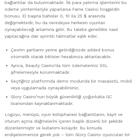
bağlantılar da bulunmaktadır. İlk para yatırma işlemlerini bu
ödeme yöntemleriyle yaparlarsa Fame Casino hoşgeldin
bonusu. El başına bahisler 0, 10 ila 25 $ arasında
değişmektedir, bu da neredeyse herkesin oyunları
oynayabileceği anlamına gelir. Bu talebe genellikle nasıl
yapılacağına dair ayrıntılı talimatlar eşlik eder.
Çevrim şartlarını yerine getirdiğinizde added bonus
otomatik olarak bêtisier hesabınıza aktarılacaktır.
Ayrıca, Beauty Casino’da tüm ödemeleriniz SSL
şifrelemesiyle korunmaktadır.
Seçtiğiniz platformda demo modunda bir masaüstü, mobil
veya uygulamada oynayabilirsiniz.
Glory Casino’nun büyük güvenilirliği çoğunlukla GC
lisansından kaynaklanmaktadır.
Logoyu, menüyü, oyun kütüphanesi bağlantılarını, kayıt ve
oturum açma düğmelerini içeren başlık düzenli bir şekilde
düzenlenmiştir ve kullanımı kolaydır. Bu konuda
endişelenmenize gerek yok – tüm Glory Casino oyuncuları bir