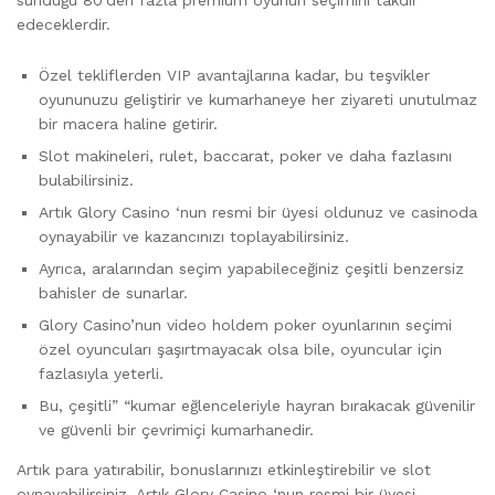
sunduğu 80’den fazla premium oyunun seçimini takdir
edeceklerdir.
Özel tekliflerden VIP avantajlarına kadar, bu teşvikler
oyununuzu geliştirir ve kumarhaneye her ziyareti unutulmaz
bir macera haline getirir.
Slot makineleri, rulet, baccarat, poker ve daha fazlasını
bulabilirsiniz.
Artık Glory Casino ‘nun resmi bir üyesi oldunuz ve casinoda
oynayabilir ve kazancınızı toplayabilirsiniz.
Ayrıca, aralarından seçim yapabileceğiniz çeşitli benzersiz
bahisler de sunarlar.
Glory Casino’nun video holdem poker oyunlarının seçimi
özel oyuncuları şaşırtmayacak olsa bile, oyuncular için
fazlasıyla yeterli.
Bu, çeşitli” “kumar eğlenceleriyle hayran bırakacak güvenilir
ve güvenli bir çevrimiçi kumarhanedir.
Artık para yatırabilir, bonuslarınızı etkinleştirebilir ve slot
oynayabilirsiniz. Artık Glory Casino ‘nun resmi bir üyesi