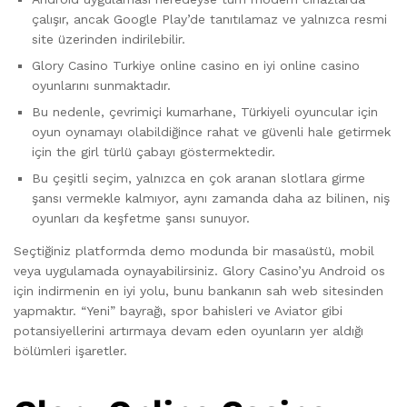
çalışır, ancak Google Play’de tanıtılamaz ve yalnızca resmi
site üzerinden indirilebilir.
Glory Casino Turkiye online casino en iyi online casino
oyunlarını sunmaktadır.
Bu nedenle, çevrimiçi kumarhane, Türkiyeli oyuncular için
oyun oynamayı olabildiğince rahat ve güvenli hale getirmek
için the girl türlü çabayı göstermektedir.
Bu çeşitli seçim, yalnızca en çok aranan slotlara girme
şansı vermekle kalmıyor, aynı zamanda daha az bilinen, niş
oyunları da keşfetme şansı sunuyor.
Seçtiğiniz platformda demo modunda bir masaüstü, mobil
veya uygulamada oynayabilirsiniz. Glory Casino’yu Android os
için indirmenin en iyi yolu, bunu bankanın sah web sitesinden
yapmaktır. “Yeni” bayrağı, spor bahisleri ve Aviator gibi
potansiyellerini artırmaya devam eden oyunların yer aldığı
bölümleri işaretler.