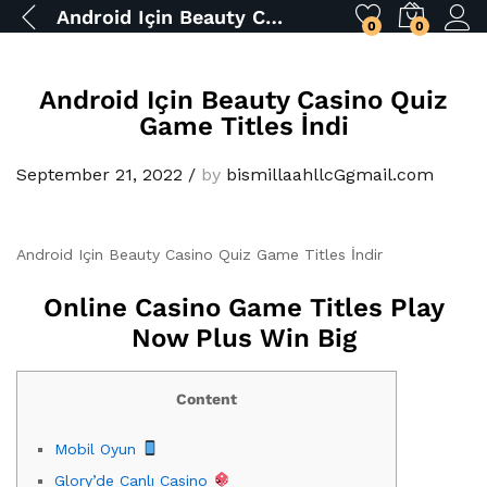
Android Için Beauty Casino Quiz Game Titles İndi
0
0
Android Için Beauty Casino Quiz
Game Titles İndi
September 21, 2022
/
by
bismillaahllcGgmail.com
Android Için Beauty Casino Quiz Game Titles İndir
Online Casino Game Titles Play
Now Plus Win Big
Content
Mobil Oyun
Glory’de Canlı Casino