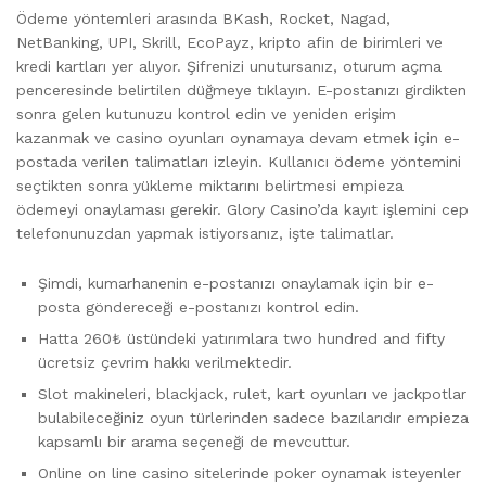
Ödeme yöntemleri arasında BKash, Rocket, Nagad,
NetBanking, UPI, Skrill, EcoPayz, kripto afin de birimleri ve
kredi kartları yer alıyor. Şifrenizi unutursanız, oturum açma
penceresinde belirtilen düğmeye tıklayın. E-postanızı girdikten
sonra gelen kutunuzu kontrol edin ve yeniden erişim
kazanmak ve casino oyunları oynamaya devam etmek için e-
postada verilen talimatları izleyin. Kullanıcı ödeme yöntemini
seçtikten sonra yükleme miktarını belirtmesi empieza
ödemeyi onaylaması gerekir. Glory Casino’da kayıt işlemini cep
telefonunuzdan yapmak istiyorsanız, işte talimatlar.
Şimdi, kumarhanenin e-postanızı onaylamak için bir e-
posta göndereceği e-postanızı kontrol edin.
Hatta 260₺ üstündeki yatırımlara two hundred and fifty
ücretsiz çevrim hakkı verilmektedir.
Slot makineleri, blackjack, rulet, kart oyunları ve jackpotlar
bulabileceğiniz oyun türlerinden sadece bazılarıdır empieza
kapsamlı bir arama seçeneği de mevcuttur.
Online on line casino sitelerinde poker oynamak isteyenler