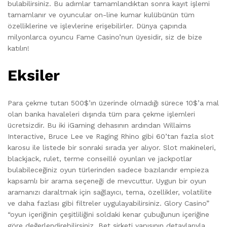
bulabilirsiniz. Bu adımlar tamamlandıktan sonra kayıt işlemi
tamamlanır ve oyuncular on-line kumar kulübünün tüm
özelliklerine ve işlevlerine erişebilirler. Dünya çapında
milyonlarca oyuncu Fame Casino’nun üyesidir, siz de bize
katılın!
Eksiler
Para çekme tutarı 500$’ın üzerinde olmadığı sürece 10$’a mal
olan banka havaleleri dışında tüm para çekme işlemleri
ücretsizdir. Bu iki iGaming dehasının ardından Willaims
Interactive, Bruce Lee ve Raging Rhino gibi 60’tan fazla slot
karosu ile listede bir sonraki sırada yer alıyor. Slot makineleri,
blackjack, rulet, terme conseillé oyunları ve jackpotlar
bulabileceğiniz oyun türlerinden sadece bazılarıdır empieza
kapsamlı bir arama seçeneği de mevcuttur. Uygun bir oyun
aramanızı daraltmak için sağlayıcı, tema, özellikler, volatilite
ve daha fazlası gibi filtreler uygulayabilirsiniz. Glory Casino”
“oyun içeriğinin çeşitliliğini soldaki kenar çubuğunun içeriğine
göre değerlendirebilirsiniz. Bet şirketi yapısının detaylarıyla