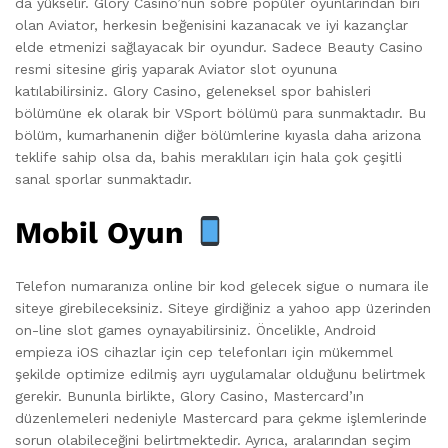
da yükselir. Glory Casino’nun sobre popüler oyunlarından biri
olan Aviator, herkesin beğenisini kazanacak ve iyi kazançlar
elde etmenizi sağlayacak bir oyundur. Sadece Beauty Casino
resmi sitesine giriş yaparak Aviator slot oyununa
katılabilirsiniz. Glory Casino, geleneksel spor bahisleri
bölümüne ek olarak bir VSport bölümü para sunmaktadır. Bu
bölüm, kumarhanenin diğer bölümlerine kıyasla daha arizona
teklife sahip olsa da, bahis meraklıları için hala çok çeşitli
sanal sporlar sunmaktadır.
Mobil Oyun
Telefon numaranıza online bir kod gelecek sigue o numara ile
siteye girebileceksiniz. Siteye girdiğiniz a yahoo app üzerinden
on-line slot games oynayabilirsiniz. Öncelikle, Android
empieza iOS cihazlar için cep telefonları için mükemmel
şekilde optimize edilmiş ayrı uygulamalar olduğunu belirtmek
gerekir. Bununla birlikte, Glory Casino, Mastercard’ın
düzenlemeleri nedeniyle Mastercard para çekme işlemlerinde
sorun olabileceğini belirtmektedir. Ayrıca, aralarından seçim