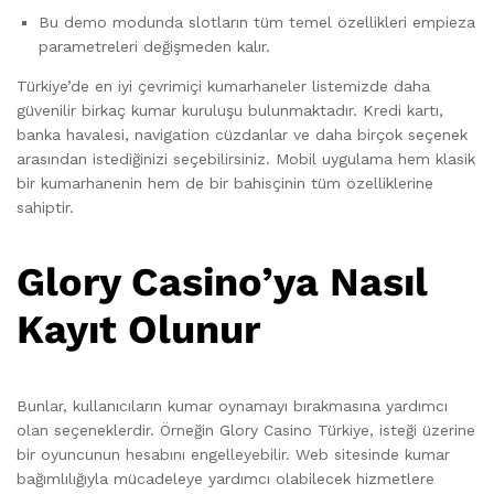
Bu demo modunda slotların tüm temel özellikleri empieza
parametreleri değişmeden kalır.
Türkiye’de en iyi çevrimiçi kumarhaneler listemizde daha
güvenilir birkaç kumar kuruluşu bulunmaktadır. Kredi kartı,
banka havalesi, navigation cüzdanlar ve daha birçok seçenek
arasından istediğinizi seçebilirsiniz. Mobil uygulama hem klasik
bir kumarhanenin hem de bir bahisçinin tüm özelliklerine
sahiptir.
Glory Casino’ya Nasıl
Kayıt Olunur
Bunlar, kullanıcıların kumar oynamayı bırakmasına yardımcı
olan seçeneklerdir. Örneğin Glory Casino Türkiye, isteği üzerine
bir oyuncunun hesabını engelleyebilir. Web sitesinde kumar
bağımlılığıyla mücadeleye yardımcı olabilecek hizmetlere