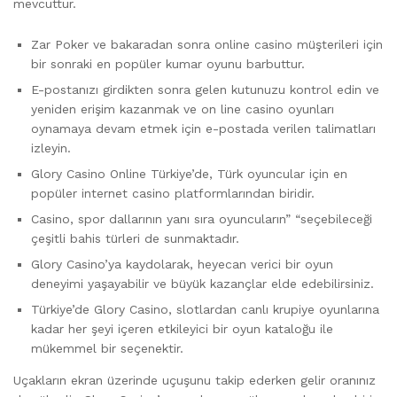
mevcuttur.
Zar Poker ve bakaradan sonra online casino müşterileri için
bir sonraki en popüler kumar oyunu barbuttur.
E-postanızı girdikten sonra gelen kutunuzu kontrol edin ve
yeniden erişim kazanmak ve on line casino oyunları
oynamaya devam etmek için e-postada verilen talimatları
izleyin.
Glory Casino Online Türkiye’de, Türk oyuncular için en
popüler internet casino platformlarından biridir.
Casino, spor dallarının yanı sıra oyuncuların” “seçebileceği
çeşitli bahis türleri de sunmaktadır.
Glory Casino’ya kaydolarak, heyecan verici bir oyun
deneyimi yaşayabilir ve büyük kazançlar elde edebilirsiniz.
Türkiye’de Glory Casino, slotlardan canlı krupiye oyunlarına
kadar her şeyi içeren etkileyici bir oyun kataloğu ile
mükemmel bir seçenektir.
Uçakların ekran üzerinde uçuşunu takip ederken gelir oranınız