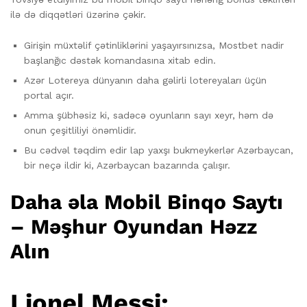
ilə də diqqətləri üzərinə çəkir.
Girişin müxtəlif çətinliklərini yaşayırsınızsa, Mostbet nadir
başlanğıc dəstək komandasına xitab edin.
Azər Lotereya dünyanın daha gəlirli lotereyaları üçün
portal açır.
Amma şübhəsiz ki, sadəcə oyunların sayı xeyr, həm də
onun çeşitliliyi önəmlidir.
Bu cədvəl təqdim edir lap yaxşı bukmeykerlər Azərbaycan,
bir neçə ildir ki, Azərbaycan bazarında çalışır.
Daha əla Mobil Binqo Saytı
– Məşhur Oyundan Həzz
Alın
Lionel Messi: