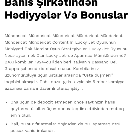
Bahis Şirkətindən
Hədiyyələr Və Bonuslar
Mündəricat Mündəricat Mündəricat Mündəricat Mündəricat
Mündəricat Mündəricat Content In Lucky Jet Oyununun
Mahiyyəti Tək Mərclər Oyun Strategiyaları Lucky Jet Oyununu
Necə əylənmək Olar Lucky Jet-də Aparmaq Mümkündürmü?
BAXI kombiləri 1924-cü ildən bəri İtaliyanın Bassano Del
Grappa şəhərində istehsal olunur. Kombilərimiz
uzunömürlülüyə üçün ustalar arasında “Usta düşməni”
ləqəbini almışdır. Təbii qazın giriş təzyiqinin 5 mbar kəmiyyət
azalması zamanı davamlı olaraq işləyir.
Ona üçün də depozit etmədən öncə saytınızın hansı
qaytarma üsulları üçün bonus təqdim etdiyindən mütləq
əmin olun.
Bəli, pulsuz fırlatmalar doğrudan də pul aparmaq ötrü
pulsuz vahid imkandır.