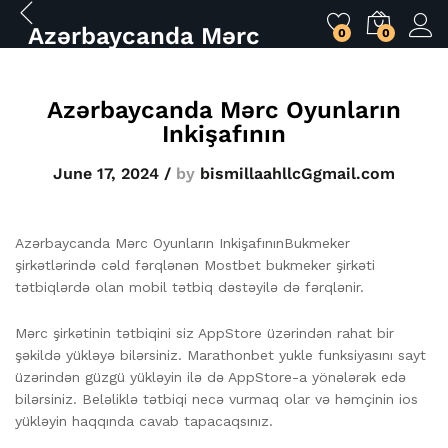
Azərbaycanda Mərc Oyunların Inkiş
0
0
Azərbaycanda Mərc Oyunların
Inkişafının
June 17, 2024
/
by
bismillaahllcGgmail.com
Azərbaycanda Mərc Oyunların Inkişafının
Bukmeker
şirkətlərində cəld fərqlənən Mostbet bukmeker şirkəti
tətbiqlərdə olan mobil tətbiq dəstəyilə də fərqlənir.
Mərc şirkətinin tətbiqini siz AppStore üzərindən rahat bir
şəkildə yükləyə bilərsiniz. Marathonbet yukle funksiyasını sayt
üzərindən güzgü yükləyin ilə də AppStore-a yönələrək edə
bilərsiniz. Beləliklə tətbiqi necə vurmaq olar və həmçinin ios
yükləyin haqqında cavab tapacaqsınız.