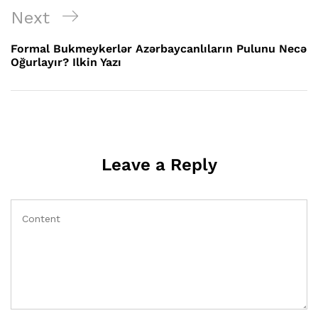
Next
Formal Bukmeykerlər Azərbaycanlıların Pulunu Necə
Oğurlayır? Ilkin Yazı
Leave a Reply