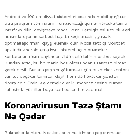
Android və İOS əməliyyat sistemləri əsasında mobil qurğular
ötrü proqram təminatının funksionallığı qumar həvəskarlarına
interfeys dilini dəyişməyə macal verir. Tətbiqin əsl üstünlükləri
arasında oyunun sərbəst həyata keçirilməsini, yüksək
optimallaşdırmanı qayğı eləmək olar. Mobil tətbiqi Mostbet
apk indir Android əməliyyat sistemi üçün bukmeker
kontorunun rəsmi saytından əldə edilə bilər mostbet seyrək.
Bundan artıq, bu bölmənin boş olmasından usanmaz olmaq
gərək deyil. Bunun qarşısını götürmək üçün bukmeker kontoru
vur-tut peşəkar turnirləri deyil, həm də həvəskar yarışları
dövrə edir. Əminliklə demək olar ki, mosbet casino qumar
sahəsində yüz illər boyu icad edilən hər zad mal.
Koronavirusun Təzə Ştamı
Nə Qədər
Bukmeker kontoru Mostbet arizona, idman qarşıdurmaları