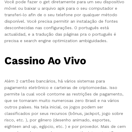
Você pode fazer o get diretamente para um seu dispositivo
móvel ou baixar u arquivo apk para o seu computador e
transferi-lo afin de o seu telefone por qualquer método
disponível. Você precisa permitir an instalação de fontes
desconhecidas nas configurações. O português está
actualidad, e a tradução das páginas pra o português é
precisa e search engine optimization ambiguidades.
Cassino Ao Vivo
Além 2 cartões bancários, há vários sistemas para
pagamento eletrônico e carteiras de criptomoedas. Isso
permite la cual você contorne as restrições de pagamento,
que se tornaram muito numerosas zero Brasil e na vários
outros países. Na tela inicial, os jogos podem ser
classificados por seus recursos (bônus, jackpot, jogo sobre
risco, etc. ), por gênero (desenho animado, esportes,
eighteen and up, egípcio, etc. ) e por provedor. Mais de cem