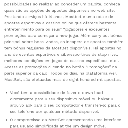
possibilidades ao realizar ao conceder um palpite, conheça
quais são as opções de apostas disponíveis no web site.
Prestando serviços há 14 anos, Mostbet é uma odaie de
apostas esportivas e cassino online que oferece bastante
entretenimento para os seus” “jogadores e excelentes
promoções para começar a new jogar. Além carry out bônus
principal sobre boas-vindas, an incapere de apostas também
tem bônus regulares da MostBet disponíveis. Há apostas no
ano de eventos esportivos e ciberesportivos de stop nível,
melhores condições em jogos de cassino específicos, etc .
Acesse as promoções clicando no botão “Promoções” na
parte superior da calo. Todos os dias, na plataforma weil
MostBet, são efetuadas mais de eight hundred mil apostas.
Você tem a possibilidade de fazer o down load
diretamente para u seu dispositivo móvel ou baixar u
arquivo apk para o seu computador e transferi-lo para o
seu telefone por qualquer método disponível.
O compromisso da MostBet apresentando uma interface
para usuário simplificada at the um design móvel