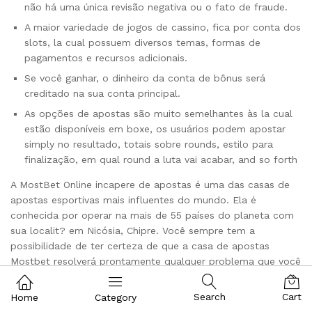
não há uma única revisão negativa ou o fato de fraude.
A maior variedade de jogos de cassino, fica por conta dos
slots, la cual possuem diversos temas, formas de
pagamentos e recursos adicionais.
Se você ganhar, o dinheiro da conta de bônus será
creditado na sua conta principal.
As opções de apostas são muito semelhantes às la cual
estão disponíveis em boxe, os usuários podem apostar
simply no resultado, totais sobre rounds, estilo para
finalização, em qual round a luta vai acabar, and so forth
A MostBet Online incapere de apostas é uma das casas de
apostas esportivas mais influentes do mundo. Ela é
conhecida por operar na mais de 55 países do planeta com
sua localit? em Nicósia, Chipre. Você sempre tem a
possibilidade de ter certeza de que a casa de apostas
Mostbet resolverá prontamente qualquer problema que você
encontrar ao ganhar dinheiro. Para obter sucesso nas
apostas esportivas, é crucial entender algumas conselhos
Search
Cart
Home
Category
essenciais.