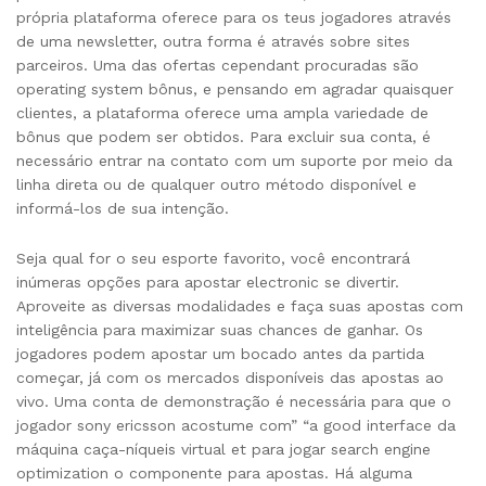
própria plataforma oferece para os teus jogadores através
de uma newsletter, outra forma é através sobre sites
parceiros. Uma das ofertas cependant procuradas são
operating system bônus, e pensando em agradar quaisquer
clientes, a plataforma oferece uma ampla variedade de
bônus que podem ser obtidos. Para excluir sua conta, é
necessário entrar na contato com um suporte por meio da
linha direta ou de qualquer outro método disponível e
informá-los de sua intenção.
Seja qual for o seu esporte favorito, você encontrará
inúmeras opções para apostar electronic se divertir.
Aproveite as diversas modalidades e faça suas apostas com
inteligência para maximizar suas chances de ganhar​. Os
jogadores podem apostar um bocado antes da partida
começar, já com os mercados disponíveis das apostas ao
vivo. Uma conta de demonstração é necessária para que o
jogador sony ericsson acostume com” “a good interface da
máquina caça-níqueis virtual et para jogar search engine
optimization o componente para apostas. Há alguma