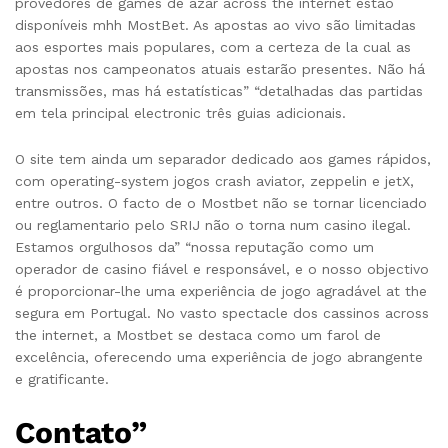
provedores de games de azar across the internet estão
disponíveis mhh MostBet. As apostas ao vivo são limitadas
aos esportes mais populares, com a certeza de la cual as
apostas nos campeonatos atuais estarão presentes. Não há
transmissões, mas há estatísticas” “detalhadas das partidas
em tela principal electronic três guias adicionais.
O site tem ainda um separador dedicado aos games rápidos,
com operating-system jogos crash aviator, zeppelin e jetX,
entre outros. O facto de o Mostbet não se tornar licenciado
ou reglamentario pelo SRIJ não o torna num casino ilegal.
Estamos orgulhosos da” “nossa reputação como um
operador de casino fiável e responsável, e o nosso objectivo
é proporcionar-lhe uma experiência de jogo agradável at the
segura em Portugal. No vasto spectacle dos cassinos across
the internet, a Mostbet se destaca como um farol de
excelência, oferecendo uma experiência de jogo abrangente
e gratificante.
Contato”