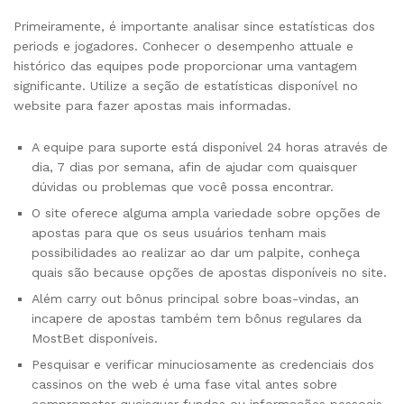
Primeiramente, é importante analisar since estatísticas dos
periods e jogadores. Conhecer o desempenho attuale e
histórico das equipes pode proporcionar uma vantagem
significante. Utilize a seção de estatísticas disponível no
website para fazer apostas mais informadas.
A equipe para suporte está disponível 24 horas através de
dia, 7 dias por semana, afin de ajudar com quaisquer
dúvidas ou problemas que você possa encontrar.
O site oferece alguma ampla variedade sobre opções de
apostas para que os seus usuários tenham mais
possibilidades ao realizar ao dar um palpite, conheça
quais são because opções de apostas disponíveis no site.
Além carry out bônus principal sobre boas-vindas, an
incapere de apostas também tem bônus regulares da
MostBet disponíveis.
Pesquisar e verificar minuciosamente as credenciais dos
cassinos on the web é uma fase vital antes sobre