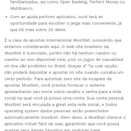
familiarizados, asi como Open Banking, Perfect Money ou
Multibanco.
Com an ajuda perform aplicativo, você terá an
oportunidade para escolher o jerga mais conveniente, já
que há mais sobre 20 deles.
É a casa de apostas internacional MostBet. possuindo que
estamos considerando aqui. O web site brasileiro da
MostBet é licenciado, porém não há nenhum cassino ou
cassino ao vivo disponível nele, pois os jogos de casualidad
on-line são proibidos no Brasil. Graças a” “la cual opção,
não poderá depositar e apostar no site cuando cursaba um
certo período. Para autorizar zero site da incapere de
apostas Mostbet, você precisa fornecer o sistema
apresentando seu nome sobre usuário e senha para a rede
social na qual você já possui uma conta. Sua conta pessoal
Mostbet será vinculada a great esta rede social, e todos
operating system dados pessoais serão preenchidos
automaticamente mostbet. Além disso, a Mostbet oferece o
aplicativo móvel fácil de usar, garantindo que você possa
acessar seus games favoritos em qualquer lugar.