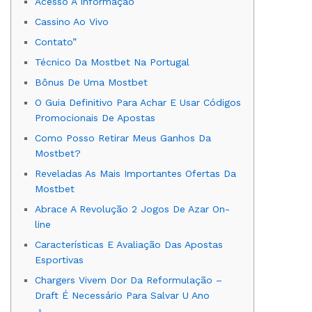
Acesso À Informação
Cassino Ao Vivo
Contato”
Técnico Da Mostbet Na Portugal
Bônus De Uma Mostbet
O Guia Definitivo Para Achar E Usar Códigos
Promocionais De Apostas
Como Posso Retirar Meus Ganhos Da
Mostbet?
Reveladas As Mais Importantes Ofertas Da
Mostbet
Abrace A Revolução 2 Jogos De Azar On-
line
Características E Avaliação Das Apostas
Esportivas
Chargers Vivem Dor Da Reformulação –
Draft É Necessário Para Salvar U Ano