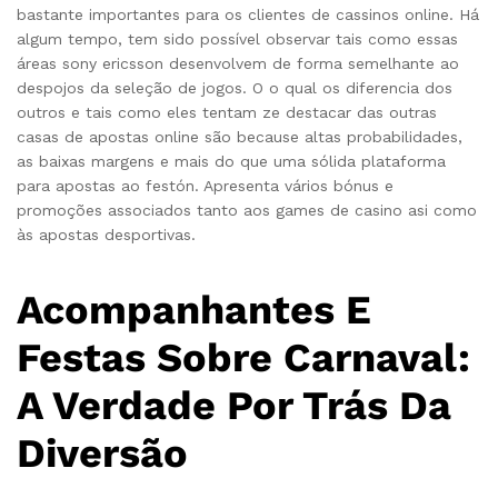
bastante importantes para os clientes de cassinos online. Há
algum tempo, tem sido possível observar tais como essas
áreas sony ericsson desenvolvem de forma semelhante ao
despojos da seleção de jogos. O o qual os diferencia dos
outros e tais como eles tentam ze destacar das outras
casas de apostas online são because altas probabilidades,
as baixas margens e mais do que uma sólida plataforma
para apostas ao festón. Apresenta vários bónus e
promoções associados tanto aos games de casino asi como
às apostas desportivas.
Acompanhantes E
Festas Sobre Carnaval:
A Verdade Por Trás Da
Diversão