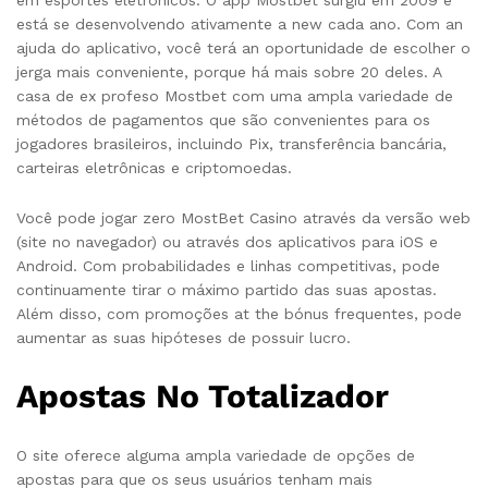
em esportes eletrônicos. O app Mostbet surgiu em 2009 e
está se desenvolvendo ativamente a new cada ano. Com an
ajuda do aplicativo, você terá an oportunidade de escolher o
jerga mais conveniente, porque há mais sobre 20 deles. A
casa de ex profeso Mostbet com uma ampla variedade de
métodos de pagamentos que são convenientes para os
jogadores brasileiros, incluindo Pix, transferência bancária,
carteiras eletrônicas e criptomoedas.
Você pode jogar zero MostBet Casino através da versão web
(site no navegador) ou através dos aplicativos para iOS e
Android. Com probabilidades e linhas competitivas, pode
continuamente tirar o máximo partido das suas apostas.
Além disso, com promoções at the bónus frequentes, pode
aumentar as suas hipóteses de possuir lucro.
Apostas No Totalizador
O site oferece alguma ampla variedade de opções de
apostas para que os seus usuários tenham mais