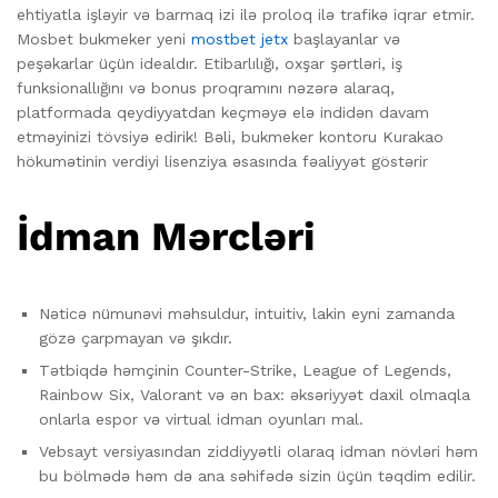
ehtiyatla işləyir və barmaq izi ilə proloq ilə trafikə iqrar etmir.
Mosbet bukmeker yeni
mostbet jetx
başlayanlar və
peşəkarlar üçün idealdır. Etibarlılığı, oxşar şərtləri, iş
funksionallığını və bonus proqramını nəzərə alaraq,
platformada qeydiyyatdan keçməyə elə indidən davam
etməyinizi tövsiyə edirik! Bəli, bukmeker kontoru Kurakao
hökumətinin verdiyi lisenziya əsasında fəaliyyət göstərir
İdman Mərcləri
Nəticə nümunəvi məhsuldur, intuitiv, lakin eyni zamanda
gözə çarpmayan və şıkdır.
Tətbiqdə həmçinin Counter-Strike, League of Legends,
Rainbow Six, Valorant və ən bax: əksəriyyət daxil olmaqla
onlarla espor və virtual idman oyunları mal.
Vebsayt versiyasından ziddiyyətli olaraq idman növləri həm
bu bölmədə həm də ana səhifədə sizin üçün təqdim edilir.