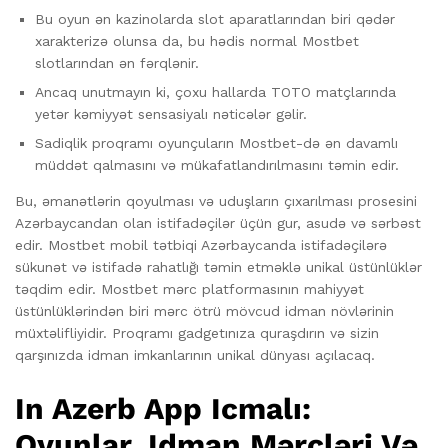
Bu oyun ən kazinolarda slot aparatlarından biri qədər
xarakterizə olunsa da, bu hədis normal Mostbet
slotlarından ən fərqlənir.
Ancaq unutmayın ki, çoxu hallarda TOTO matçlarında
yetər kəmiyyət sensasiyalı nəticələr gəlir.
Sadiqlik proqramı oyunçuların Mostbet-də ən davamlı
müddət qalmasını və mükafatlandırılmasını təmin edir.
Bu, əmanətlərin qoyulması və uduşların çıxarılması prosesini
Azərbaycandan olan istifadəçilər üçün gur, asudə və sərbəst
edir. Mostbet mobil tətbiqi Azərbaycanda istifadəçilərə
sükunət və istifadə rahatlığı təmin etməklə unikal üstünlüklər
təqdim edir. Mostbet mərc platformasının mahiyyət
üstünlüklərindən biri mərc ötrü mövcud idman növlərinin
müxtəlifliyidir. Proqramı gadgetınıza quraşdırın və sizin
qarşınızda idman imkanlarının unikal dünyası açılacaq.
In Azerb App Icmalı:
Oyunlar, Idman Mərcləri Və