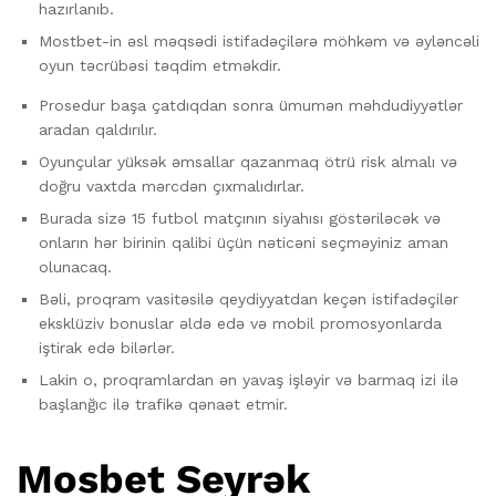
hazırlanıb.
Mostbet-in əsl məqsədi istifadəçilərə möhkəm və əyləncəli
oyun təcrübəsi təqdim etməkdir.
Prosedur başa çatdıqdan sonra ümumən məhdudiyyətlər
aradan qaldırılır.
Oyunçular yüksək əmsallar qazanmaq ötrü risk almalı və
doğru vaxtda mərcdən çıxmalıdırlar.
Burada sizə 15 futbol matçının siyahısı göstəriləcək və
onların hər birinin qalibi üçün nəticəni seçməyiniz aman
olunacaq.
Bəli, proqram vasitəsilə qeydiyyatdan keçən istifadəçilər
eksklüziv bonuslar əldə edə və mobil promosyonlarda
iştirak edə bilərlər.
Lakin o, proqramlardan ən yavaş işləyir və barmaq izi ilə
başlanğıc ilə trafikə qənaət etmir.
Mosbet Seyrək