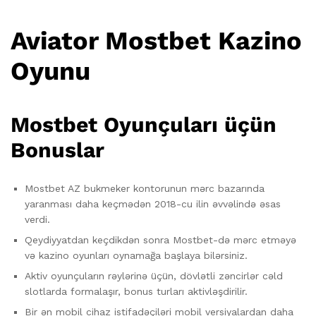
Aviator Mostbet Kazino
Oyunu
Mostbet Oyunçuları üçün
Bonuslar
Mostbet AZ bukmeker kontorunun mərc bazarında
yaranması daha keçmədən 2018-cu ilin əvvəlində əsas
verdi.
Qeydiyyatdan keçdikdən sonra Mostbet-də mərc etməyə
və kazino oyunları oynamağa başlaya bilərsiniz.
Aktiv oyunçuların rəylərinə üçün, dövlətli zəncirlər cəld
slotlarda formalaşır, bonus turları aktivləşdirilir.
Bir ən mobil cihaz istifadəçiləri mobil versiyalardan daha