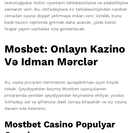
texnologiyalar bütün oyunların təhlükəsizliyinə və ədalətliliyinə
zəmanət verir. Bu, istifadəçilərə öz təhlükəsizliyindən narahat
olmadan oyuna diqqət yetirməyə imkan verir. Üstəlik, bunu
bədii kazino rejimində görmək daha asandır, çünki bütün
tirajlar yayım vasitəsilə sizə göstəriləcək.
Mosbet: Onlayn Kazino
Və Idman Mərclər
Bu, saxta proqram təminatının quraşdırılması üçün böyük
riskdir. Qeydiyyatdan keçmiş Mostbet oyunçularının
proqramda yenidən qeydiyyatdan keçməsinə ehtiyac yoxdur.
İstifadəçi adı və şifrənizlə daxil olmaq kifayətdir və siz oyuna
davam edə bilərsiniz.
Mostbet Casino Populyar