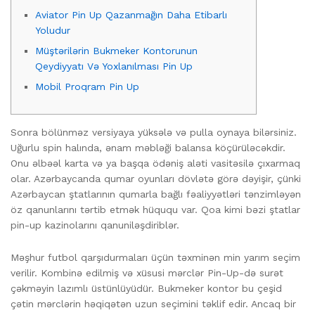
Aviator Pin Up Qazanmağın Daha Etibarlı
Yoludur
Müştərilərin Bukmeker Kontorunun
Qeydiyyatı Və Yoxlanılması Pin Up
Mobil Proqram Pin Up
Sonra bölünməz versiyaya yüksələ və pulla oynaya bilərsiniz.
Uğurlu spin halında, ənam məbləği balansa köçürüləcəkdir.
Onu əlbəəl karta və ya başqa ödəniş aləti vasitəsilə çıxarmaq
olar. Azərbaycanda qumar oyunları dövlətə görə dəyişir, çünki
Azərbaycan ştatlarının qumarla bağlı fəaliyyətləri tənzimləyən
öz qanunlarını tərtib etmək hüququ var. Qoa kimi bəzi ştatlar
pin-up kazinolarını qanuniləşdiriblər.
Məşhur futbol qarşıdurmaları üçün təxminən min yarım seçim
verilir. Kombinə edilmiş və xüsusi mərclər Pin-Up-də surət
çəkməyin lazımlı üstünlüyüdür. Bukmeker kontor bu çeşid
çətin mərclərin həqiqətən uzun seçimini təklif edir. Ancaq bir