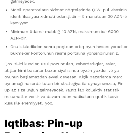
gəlməyəcək.
Mobil operatorların xidmət nöqtələrində QIWI pul kisəsinin
identifikasiyası xidməti ödənişlidir – 5 manatdan 30 AZN-ə
kəmiyyət.
Minimum ödəmə məbləği 10 AZN, maksimum isə 6000
AZN-dir.
Onu kliklədikdən sonra poçtdan artıq oyun hesabı yaradılan
bukmeker kontorunun rəsmi portalına yönləndirilirsiniz.
Çox iti-iti künclər, üsul pozuntuları, xəbərdarlıqlar, aslar,
atışlar kimi bazarlar bazar siyahısında eyzən yoxdur və ya
oyunun başlamazdan əvvəl deyəsən. Kiçik bazarlarda mərc
oynamağı nəzərdə tutan bir strategiya ilə oynayırsınızsa, Pin
Up az sizə uyğun gəlməyəcək. Yalnız lap kollektiv statistik
məlumatlar verilir və davam edən hadisələrin qrafik təsviri
xüsusilə əhəmiyyətli yox.
Iqtibas: Pin-up