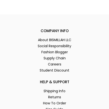
COMPANY INFO
About BISMILLAH LLC
Social Responsibility
Fashion Blogger
Supply Chain
Careers
Student Discount
HELP & SUPPORT
Shipping Info
Returns
How To Order