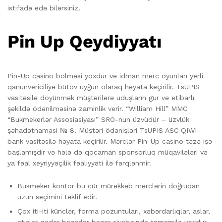
istifadə edə bilərsiniz.
Pin Up Qeydiyyatı
Pin-Up casino bölməsi yoxdur və idman mərc oyunları yerli
qanunvericiliyə bütöv uyğun olaraq həyata keçirilir. TsUPIS
vasitəsilə döyünmək müştərilərə uduşların gur və etibarlı
şəkildə ödənilməsinə zaminlik verir. “William Hill” MMC
“Bukmekerlər Assosiasiyası” SRO-nun üzvüdür – üzvlük
şəhadətnaməsi № 8. Müştəri ödənişləri TsUPIS ASC QIWI-
bank vasitəsilə həyata keçirilir. Mərclər Pin-Up casino təzə işə
başlamışdır və hələ də qocaman sponsorluq müqavilələri və
ya fəal xeyriyyəçilik fəaliyyəti ilə fərqlənmir.
Bukmeker kontor bu cür mürəkkəb mərclərin doğrudan
uzun seçimini təklif edir.
Çox iti-iti künclər, forma pozuntuları, xəbərdarlıqlar, aslar,
atışlar qədər bazarlar bazar siyahısında tamamilə yoxdur