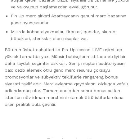
və ya oyunun başlamazdan əvvəl görünür.
Pin Up mərc şirkəti Azərbaycanın qanuni mərc bazarının
gənc oyunçusudur.
Misirdə köhnə əlyazmalar, fironlar, qəbirlər, skarab
böcəkləri, sfenkslər olan nişanlar var.
Bütün müsbət cəhətləri ilə Pin-Up casino LIVE rejimi lap
yüksək formatda yox. Müasir bahisçilərin istifadə etdiyi bir
daha faydalı seçimlər əskikdir. Geniş müştəri auditoriyasını
bax: cəzb eləmək ötrü gənc mərc resursu çoxsaylı
promosyonlar və subyektiv təkliflərlə rəngarəng bonus
siyasəti təklif edir. Mərc əylənmə qaydalarını olduqca vəfalı
adlandırmaq olar. Tamamlandıqdan sonra bonus xalları
istənilən növ idman mərclərini eləmək ötrü istifadə oluna
bilən praktik pula çevrilir.