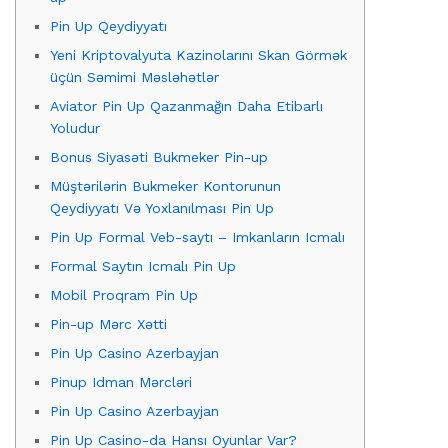
Pin Up Qeydiyyatı
Yeni Kriptovalyuta Kazinolarını Skan Görmək
üçün Səmimi Məsləhətlər
Aviator Pin Up Qazanmağın Daha Etibarlı
Yoludur
Bonus Siyasəti Bukmeker Pin-up
Müştərilərin Bukmeker Kontorunun
Qeydiyyatı Və Yoxlanılması Pin Up
Pin Up Formal Veb-saytı – Imkanların Icmalı
Formal Saytın Icmalı Pin Up
Mobil Proqram Pin Up
Pin-up Mərc Xətti
Pin Up Casino Azerbayjan
Pinup Idman Mərcləri
Pin Up Casino Azerbayjan
Pin Up Casino-da Hansı Oyunlar Var?