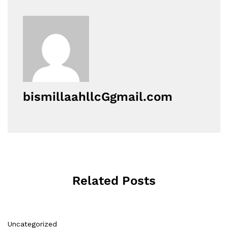
bismillaahllcGgmail.com
Related Posts
Uncategorized