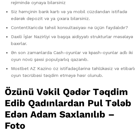
rejimində oynaya bilərsiniz
Siz həmçinin bank kartı və ya mobil cüzdandan istifadə
edərək depozit və ya çıxara bilərsiniz.
ContentXaricdə təhsil konsultasiyası nə üçün faydalıdır?
Daxili İşlər Nazirliyi və başqa aidiyyatı strukturlar məsələyə
baxırlar.
Ən son zamanlarda Cash-oyunlar və kраsh-oyunlar adlı iki
oyun növü şəxsi populyarlıq qazanıb.
Mostbet AZ Kazino öz istifadəçilərinə təhlükəsiz və etibarlı
oyun təcrübəsi təqdim etməyə həsr olunub.
Özünü Vəkil Qədər Təqdim
Edib Qadınlardan Pul Tələb
Edən Adam Saxlanılıb –
Foto