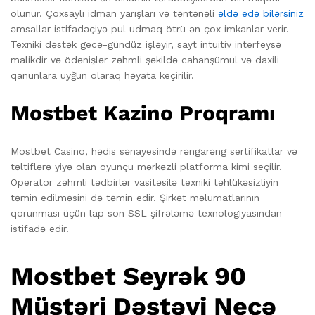
olunur. Çoxsaylı idman yarışları və təntənəli
əldə edə bilərsiniz
əmsallar istifadəçiyə pul udmaq ötrü ən çox imkanlar verir.
Texniki dəstək gecə-gündüz işləyir, sayt intuitiv interfeysə
malikdir və ödənişlər zəhmli şəkildə cahanşümul və daxili
qanunlara uyğun olaraq həyata keçirilir.
Mostbet Kazino Proqramı
Mostbet Casino, hədis sənayesində rəngarəng sertifikatlar və
təltiflərə yiyə olan oyunçu mərkəzli platforma kimi seçilir.
Operator zəhmli tədbirlər vasitəsilə texniki təhlükəsizliyin
təmin edilməsini də təmin edir. Şirkət məlumatlarının
qorunması üçün lap son SSL şifrələmə texnologiyasından
istifadə edir.
Mostbet Seyrək 90
Müştəri Dəstəyi Necə