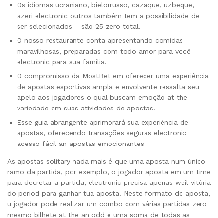
Os idiomas ucraniano, bielorrusso, cazaque, uzbeque,
azeri electronic outros também tem a possibilidade de
ser selecionados – são 25 zero total.
O nosso restaurante conta apresentando comidas
maravilhosas, preparadas com todo amor para você
electronic para sua família.
O compromisso da MostBet em oferecer uma experiência
de apostas esportivas ampla e envolvente ressalta seu
apelo aos jogadores o qual buscam emoção at the
variedade em suas atividades de apostas.
Esse guia abrangente aprimorará sua experiência de
apostas, oferecendo transações seguras electronic
acesso fácil an apostas emocionantes.
As apostas solitary nada mais é que uma aposta num único
ramo da partida, por exemplo, o jogador aposta em um time
para decretar a partida, electronic precisa apenas weil vitória
do period para ganhar tua aposta. Neste formato de aposta,
u jogador pode realizar um combo com várias partidas zero
mesmo bilhete at the an odd é uma soma de todas as