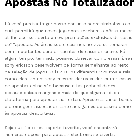
Apostas No Totalizador
Lá você precisa tragar nosso conjunto sobre símbolos, o o
qual permitirá que novos jogadores recebam o bônus maior
at the acesso aberto a new promoções exclusivas de casas
de” “apostas. As áreas sobre cassinos ao vivo se tornaram
bem importantes para os clientes de cassinos online. Há
algum tempo, tem sido possível observar como essas áreas
sony ericsson desenvolvem de forma semelhante ao resto
da seleção de jogos. O la cual os diferencia 2 outros e tais
como eles tentam sony ericsson destacar das outras casas
de apostas online são because altas probabilidades,
because baixas margens e mais do que alguma sólida
plataforma para apostas ao festón. Apresenta vários bónus
e promoções associados tanto aos games de casino como
às apostas desportivas.
Seja que for o seu esporte favorito, você encontrará
inúmeras opções para apostar electronic se divertir.