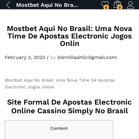
Mostbet Aqui No Brasil: Uma Nova Time De Apostas Electronic Jogos Onlin
0
0
Mostbet Aqui No Brasil: Uma Nova
Time De Apostas Electronic Jogos
Onlin
February 2, 2023
/
by
bismillaahllcGgmail.com
Mostbet Aqui No Brasil: Uma Nova Time De Apostas
Electronic Jogos Online
Site Formal De Apostas Electronic
Online Cassino Simply No Brasil
Content