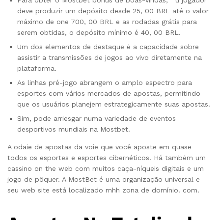
deve produzir um depósito desde 25, 00 BRL até o valor
máximo de one 700, 00 BRL e as rodadas grátis para
serem obtidas, o depósito mínimo é 40, 00 BRL.
Um dos elementos de destaque é a capacidade sobre
assistir a transmissões de jogos ao vivo diretamente na
plataforma.
As linhas pré-jogo abrangem o amplo espectro para
esportes com vários mercados de apostas, permitindo
que os usuários planejem estrategicamente suas apostas.
Sim, pode arriesgar numa variedade de eventos
desportivos mundiais na Mostbet.
A odaie de apostas da voie que você aposte em quase
todos os esportes e esportes cibernéticos. Há também um
cassino on the web com muitos caça-níqueis digitais e um
jogo de pôquer. A MostBet é uma organização universal e
seu web site está localizado mhh zona de domínio. com.