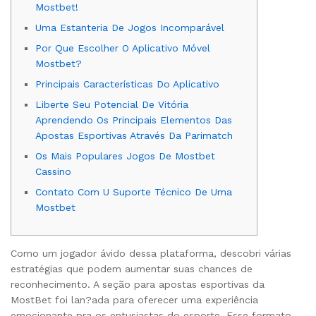
Mostbet!
Uma Estanteria De Jogos Incomparável
Por Que Escolher O Aplicativo Móvel
Mostbet?
Principais Características Do Aplicativo
Liberte Seu Potencial De Vitória
Aprendendo Os Principais Elementos Das
Apostas Esportivas Através Da Parimatch
Os Mais Populares Jogos De Mostbet
Cassino
Contato Com U Suporte Técnico De Uma
Mostbet
Como um jogador ávido dessa plataforma, descobri várias
estratégias que podem aumentar suas chances de
reconhecimento. A seção para apostas esportivas da
MostBet foi lan?ada para oferecer uma experiência
emocionante pra os entusiastas do esporte. Esse formato