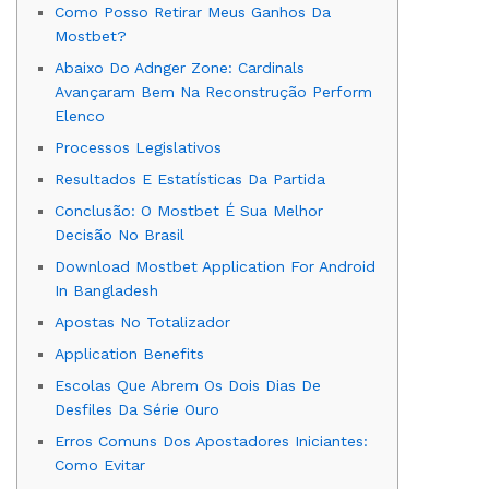
Como Posso Retirar Meus Ganhos Da
Mostbet?
Abaixo Do Adnger Zone: Cardinals
Avançaram Bem Na Reconstrução Perform
Elenco
Processos Legislativos
Resultados E Estatísticas Da Partida
Conclusão: O Mostbet É Sua Melhor
Decisão No Brasil
Download Mostbet Application For Android
In Bangladesh
Apostas No Totalizador
Application Benefits
Escolas Que Abrem Os Dois Dias De
Desfiles Da Série Ouro
Erros Comuns Dos Apostadores Iniciantes:
Como Evitar