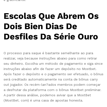
Escolas Que Abrem Os
Dois Bien Dias De
Desfiles Da Série Ouro
O processo para saque é bastante semelhante ao para
realizar, veja because instruções abaixo para como retirar
seu dinheiro. Escolha um método de pagamento e siga since
instruções abaixo afin de fazer um depósito no Mostbet.
Após fazer o depósito e o pagamento ser efetuado, o bônus
será creditado automaticamente na conta de bônus carry
out jogador. Os recém-lan?ados membros podem começar
a desfrutar da plataforma com o bônus Mostbet preliminar.
A partir dessa análise, podemos avivar que a MostBet
(MostBet. com) é uma casa de apostas honesta.