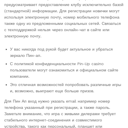
предусматривает предоставление клубу исключительно базой
(стандартной) информации. Для регистрации новички могут
используя электронную почту, номер мобильного телефона
также одну из предложенными социальных сетей. Связаться
с техподдержкой нельзя через онлайн-чат в сайте или
электронную почту.
У вас никогда под рукой будет актуальное и убраться
зеркало Пин-ап.
С политикой конфиденциальности Pin-Up casino
пользователи могут ознакомиться и официальном сайте
компании.
Это отличная возможностей попробовать различные игры
и, возможно, выиграют еще больше призов.
Для Пин Ап вход нужно указать email например номер
телефона указанный при регистрации, а также пароль.
Заметьте внимание, что игра с живыми дилерами требует
стабильного интернет-соединения и совместимого
устройства, такого как персональный, планшет или