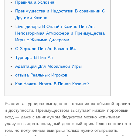
Правила а Условия:
Преимущества и Недостатки В сравнении С
Другими Казино
Live-дилеры В Онлайн Казино Пин Ап:
Неповторимая Атмосфера и Преимущества
Игры с Живыми Дилерами
О Зеркале Пин Ап Казино 154
Турниры В Пин Ап
Адаптация Для Мобильной Игры
отзыва Реальных Игроков
Как Начать Играть В Пинап Казино?
Участие а турнирах выгодно но только из-за обычной правил
и доступности. Преимуществом выступает низкий пороговый
вход — даже с минимумом бюджетом можно испытывал
удачу и выиграть солидный денежный приз. Плюс состоит а в
том, но полученный выигрыш только нужно отыгрывать.