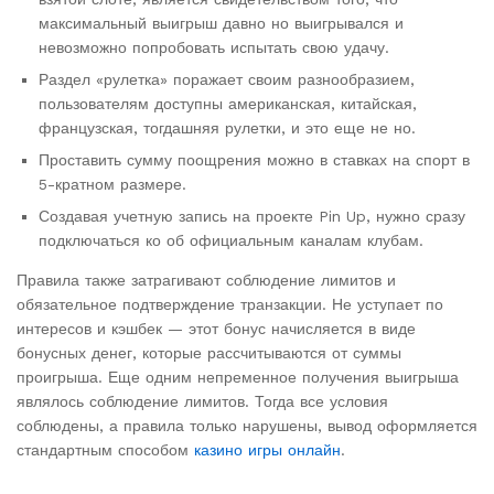
максимальный выигрыш давно но выигрывался и
невозможно попробовать испытать свою удачу.
Раздел «рулетка» поражает своим разнообразием,
пользователям доступны американская, китайская,
французская, тогдашняя рулетки, и это еще не но.
Проставить сумму поощрения можно в ставках на спорт в
5-кратном размере.
Создавая учетную запись на проекте Pin Up, нужно сразу
подключаться ко об официальным каналам клубам.
Правила также затрагивают соблюдение лимитов и
обязательное подтверждение транзакции. Не уступает по
интересов и кэшбек — этот бонус начисляется в виде
бонусных денег, которые рассчитываются от суммы
проигрыша. Еще одним непременное получения выигрыша
являлось соблюдение лимитов. Тогда все условия
соблюдены, а правила только нарушены, вывод оформляется
стандартным способом
казино игры онлайн
.