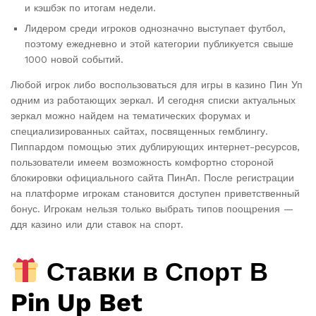
и кэшбэк по итогам недели.
Лидером среди игроков однозначно выступает футбол,
поэтому ежедневно и этой категории публикуется свыше
1000 новой событий.
Любой игрок либо воспользоваться для игры в казино Пин Уп
одним из работающих зеркал. И сегодня списки актуальных
зеркал можно найдем на тематических форумах и
специализированных сайтах, посвященных гемблингу.
Пиппардом помощью этих дублирующих интернет-ресурсов,
пользователи имеем возможность комфортно стороной
блокировки официального сайта ПинАп. После регистрации
на платформе игрокам становится доступен приветственный
бонус. Игрокам нельзя только выбрать типов поощрения —
ддя казино или дли ставок на спорт.
Ставки в Спорт В
Pin Up Bet