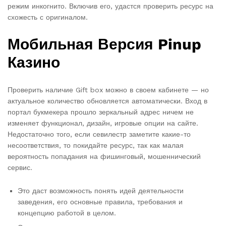
режим инкогнито. Включив его, удастся проверить ресурс на
схожесть с оригиналом.
Мобильная Версия Pinup
Казино
Проверить наличие Gift box можно в своем кабинете — но
актуальное количество обновляется автоматически. Вход в
портал букмекера прошло зеркальный адрес ничем не
изменяет функционал, дизайн, игровые опции на сайте.
Недостаточно того, если севилестр заметите какие-то
несоответствия, то покидайте ресурс, так как малая
вероятность попадания на фишинговый, мошеннический
сервис.
Это даст возможность понять идей деятельности
заведения, его основные правила, требования и
концепцию работой в целом.