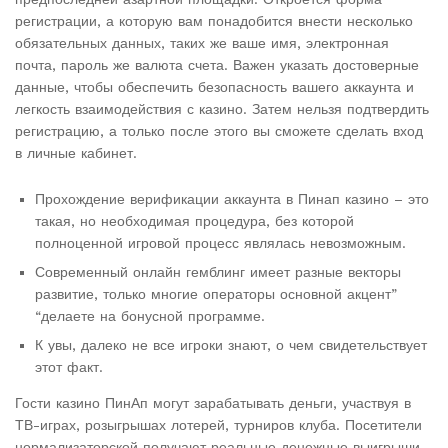
регистрации, а которую вам понадобится внести несколько
обязательных данных, таких же ваше имя, электронная
почта, пароль же валюта счета. Важен указать достоверные
данные, чтобы обеспечить безопасность вашего аккаунта и
легкость взаимодействия с казино. Затем нельзя подтвердить
регистрацию, а только после этого вы сможете сделать вход
в личные кабинет.
Прохождение верификации аккаунта в Пинап казино – это
такая, но необходимая процедура, без которой
полноценной игровой процесс являлась невозможным.
Современный онлайн гемблинг имеет разные векторы
развитие, только многие операторы основной акцент”
“делаете на бонусной программе.
К увы, далеко не все игроки знают, о чем свидетельствует
этот факт.
Гости казино ПинАп могут зарабатывать деньги, участвуя в
ТВ-играх, розыгрышах лотерей, турниров клуба. Посетители
нормализаторской получают реальные денежные выигрыши,