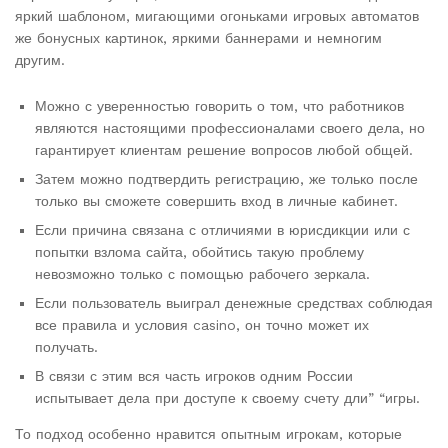
яркий шаблоном, мигающими огоньками игровых автоматов
же бонусных картинок, яркими баннерами и немногим
другим.
Можно с уверенностью говорить о том, что работников
являются настоящими профессионалами своего дела, но
гарантирует клиентам решение вопросов любой общей.
Затем можно подтвердить регистрацию, же только после
только вы сможете совершить вход в личные кабинет.
Если причина связана с отличиями в юрисдикции или с
попытки взлома сайта, обойтись такую проблему
невозможно только с помощью рабочего зеркала.
Если пользователь выиграл денежные средствах соблюдая
все правила и условия casino, он точно может их
получать.
В связи с этим вся часть игроков одним России
испытывает дела при доступе к своему счету дли” “игры.
То подход особенно нравится опытным игрокам, которые