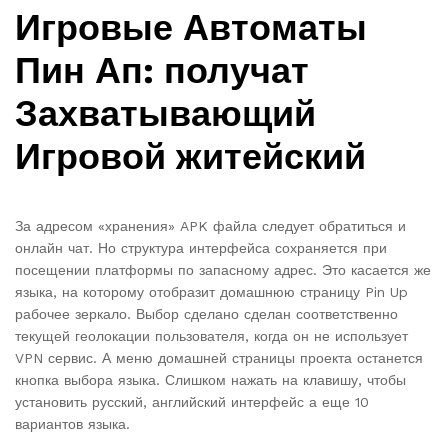
Игровые Автоматы
Пин Ап: получат
Захватывающий
Игровой житейский
За адресом «хранения» APK файла следует обратиться и
онлайн чат. Но структура интерфейса сохраняется при
посещении платформы по запасному адрес. Это касается же
языка, на которому отобразит домашнюю страницу Pin Up
рабочее зеркало. Выбор сделано сделан соответственно
текущей геолокации пользователя, когда он не использует
VPN сервис. А меню домашней страницы проекта останется
кнопка выбора языка. Слишком нажать на клавишу, чтобы
установить русский, английский интерфейс а еще 10
вариантов языка.