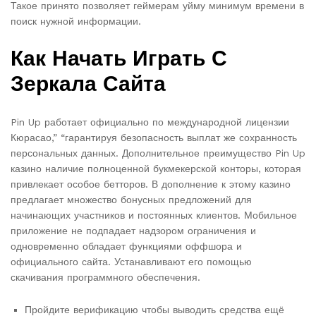
Такое принято позволяет геймерам уйму минимум времени в
поиск нужной информации.
Как Начать Играть С
Зеркала Сайта
Pin Up работает официально по международной лицензии
Кюрасао,” “гарантируя безопасность выплат же сохранность
персональных данных. Дополнительное преимущество Pin Up
казино наличие полноценной букмекерской конторы, которая
привлекает особое бетторов. В дополнение к этому казино
предлагает множество бонусных предложений для
начинающих участников и постоянных клиентов. Мобильное
приложение не подпадает надзором ограничения и
одновременно обладает функциями оффшора и
официального сайта. Устанавливают его помощью
скачивания программного обеспечения.
Пройдите верификацию чтобы выводить средства ещё