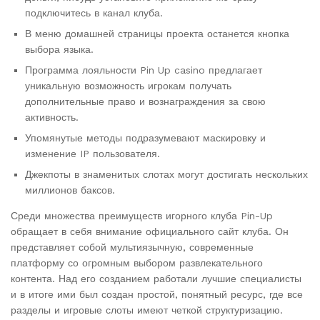
подключитесь в канал клуба.
В меню домашней страницы проекта останется кнопка
выбора языка.
Программа лояльности Pin Up casino предлагает
уникальную возможность игрокам получать
дополнительные право и вознаграждения за свою
активность.
Упомянутые методы подразумевают маскировку и
изменение IP пользователя.
Джекпоты в знаменитых слотах могут достигать нескольких
миллионов баксов.
Среди множества преимуществ игорного клуба Pin-Up
обращает в себя внимание официального сайт клуба. Он
представляет собой мультиязычную, современные
платформу со огромным выбором развлекательного
контента. Над его созданием работали лучшие специалисты
и в итоге ими был создан простой, понятный ресурс, где все
разделы и игровые слоты имеют четкой структуризацию.