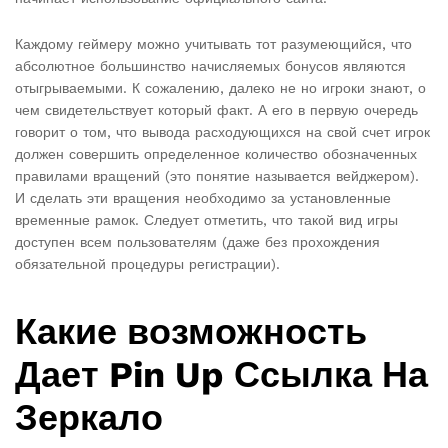
Каждому геймеру можно учитывать тот разумеющийся, что
абсолютное большинство начисляемых бонусов являются
отыгрываемыми. К сожалению, далеко не но игроки знают, о
чем свидетельствует который факт. А его в первую очередь
говорит о том, что вывода расходующихся на свой счет игрок
должен совершить определенное количество обозначенных
правилами вращений (это понятие называется вейджером).
И сделать эти вращения необходимо за установленные
временные рамок. Следует отметить, что такой вид игры
доступен всем пользователям (даже без прохождения
обязательной процедуры регистрации).
Какие возможность
Дает Pin Up Ссылка На
Зеркало