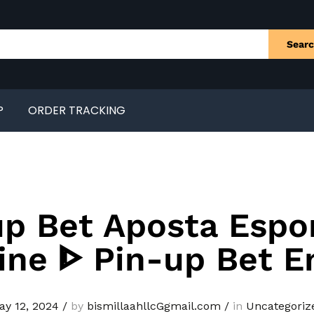
Sear
P
ORDER TRACKING
up Bet Aposta Espor
ine ᐈ Pin-up Bet E
ay 12, 2024
/
by
bismillaahllcGgmail.com
/
in
Uncategoriz