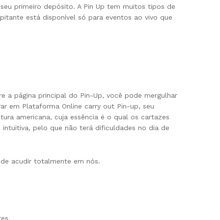
u primeiro depósito. A Pin Up tem muitos tipos de
pitante está disponível só para eventos ao vivo que
re a página principal do Pin-Up, você pode mergulhar
rar em Plataforma Online carry out Pin-up, seu
ltura americana, cuja essência é o qual os cartazes
ntuitiva, pelo que não terá dificuldades no dia de
ode acudir totalmente em nós.
res.