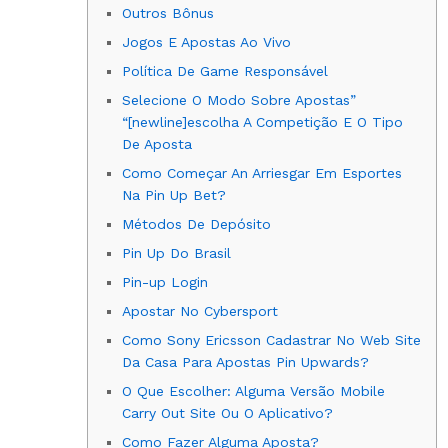
Outros Bônus
Jogos E Apostas Ao Vivo
Política De Game Responsável
Selecione O Modo Sobre Apostas”
“[newline]escolha A Competição E O Tipo
De Aposta
Como Começar An Arriesgar Em Esportes
Na Pin Up Bet?
Métodos De Depósito
Pin Up Do Brasil
Pin-up Login
Apostar No Cybersport
Como Sony Ericsson Cadastrar No Web Site
Da Casa Para Apostas Pin Upwards?
O Que Escolher: Alguma Versão Mobile
Carry Out Site Ou O Aplicativo?
Como Fazer Alguma Aposta?