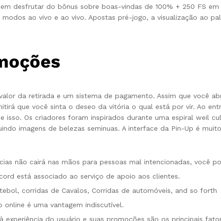
em desfrutar do bônus sobre boas-vindas de 100% + 250 FS em se
modos ao vivo e ao vivo. Apostas pré-jogo, a visualização ao pal
omoções
o valor da retirada e um sistema de pagamento. Assim que você ab
rá que você sinta o deseo da vitória o qual está por vir. Ao ent
de isso. Os criadores foram inspirados durante uma espiral weil cu
ndo imagens de belezas seminuas. A interface da Pin-Up é muito i
ências não cairá nas mãos para pessoas mal intencionadas, você p
cord está associado ao serviço de apoio aos clientes.
ebol, corridas de Cavalos, Corridas de automóveis, and so forth
o online é uma vantagem indiscutível.
 à experiência do usuário e suas promoções são os principais fato