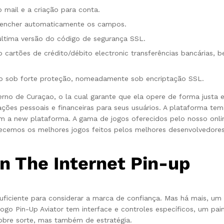
o mail e a criação para conta.
reencher automaticamente os campos.
última versão do código de segurança SSL.
 cartões de crédito/débito electronic transferências bancárias
ão sob forte proteção, nomeadamente sob encriptação SSL.
rno de Curaçao, o la cual garante que ela opere de forma justa 
ações pessoais e financeiras para seus usuários. A plataforma t
com a new plataforma. A gama de jogos oferecidos pelo nosso onli
ecemos os melhores jogos feitos pelos melhores desenvolvedores
On The Internet Pin-up
suficiente para considerar a marca de confiança. Mas há mais, um
o Pin-Up Aviator tem interface e controles específicos, um pain
bre sorte, mas também de estratégia.