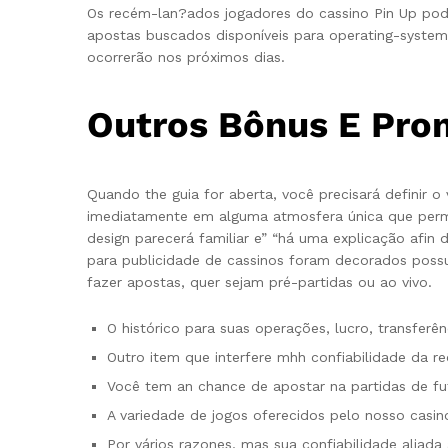
Os recém-lan?ados jogadores do cassino Pin Up pod
apostas buscados disponíveis para operating-system 
ocorrerão nos próximos dias.
Outros Bônus E Pr
Quando the guia for aberta, você precisará definir 
imediatamente em alguma atmosfera única que permiti
design parecerá familiar e” “há uma explicação afin 
para publicidade de cassinos foram decorados possui
fazer apostas, quer sejam pré-partidas ou ao vivo.
O histórico para suas operações, lucro, transfer
Outro item que interfere mhh confiabilidade da re
Você tem an chance de apostar na partidas de fut
A variedade de jogos oferecidos pelo nosso casin
Por vários razones, mas sua confiabilidade aliada