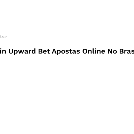
trar
in Upward Bet Apostas Online No Bras