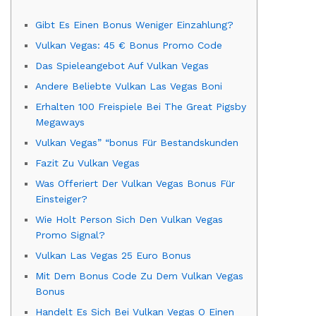
Gibt Es Einen Bonus Weniger Einzahlung?
Vulkan Vegas: 45 € Bonus Promo Code
Das Spieleangebot Auf Vulkan Vegas
Andere Beliebte Vulkan Las Vegas Boni
Erhalten 100 Freispiele Bei The Great Pigsby
Megaways
Vulkan Vegas” “bonus Für Bestandskunden
Fazit Zu Vulkan Vegas
Was Offeriert Der Vulkan Vegas Bonus Für
Einsteiger?
Wie Holt Person Sich Den Vulkan Vegas
Promo Signal?
Vulkan Las Vegas 25 Euro Bonus
Mit Dem Bonus Code Zu Dem Vulkan Vegas
Bonus
Handelt Es Sich Bei Vulkan Vegas O Einen