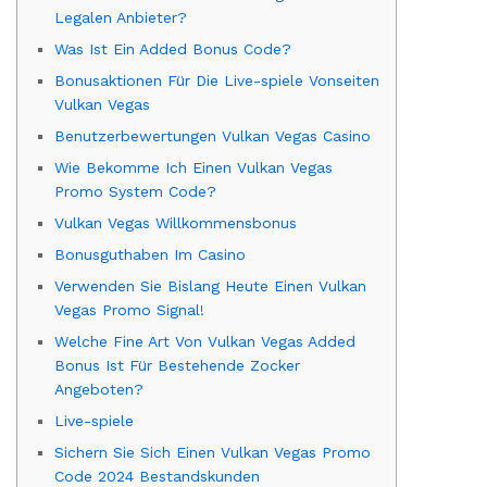
Legalen Anbieter?
Was Ist Ein Added Bonus Code?
Bonusaktionen Für Die Live-spiele Vonseiten
Vulkan Vegas
Benutzerbewertungen Vulkan Vegas Casino
Wie Bekomme Ich Einen Vulkan Vegas
Promo System Code?
Vulkan Vegas Willkommensbonus
Bonusguthaben Im Casino
Verwenden Sie Bislang Heute Einen Vulkan
Vegas Promo Signal!
Welche Fine Art Von Vulkan Vegas Added
Bonus Ist Für Bestehende Zocker
Angeboten?
Live-spiele
Sichern Sie Sich Einen Vulkan Vegas Promo
Code 2024 Bestandskunden