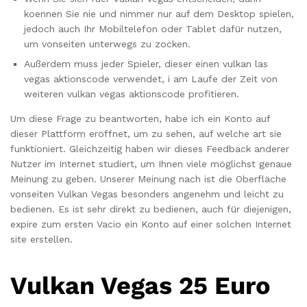
koennen Sie nie und nimmer nur auf dem Desktop spielen,
jedoch auch Ihr Mobiltelefon oder Tablet dafür nutzen,
um vonseiten unterwegs zu zocken.
Außerdem muss jeder Spieler, dieser einen vulkan las
vegas aktionscode verwendet, i am Laufe der Zeit von
weiteren vulkan vegas aktionscode profitieren.
Um diese Frage zu beantworten, habe ich ein Konto auf
dieser Plattform eröffnet, um zu sehen, auf welche art sie
funktioniert. Gleichzeitig haben wir dieses Feedback anderer
Nutzer im Internet studiert, um Ihnen viele möglichst genaue
Meinung zu geben. Unserer Meinung nach ist die Oberfläche
vonseiten Vulkan Vegas besonders angenehm und leicht zu
bedienen. Es ist sehr direkt zu bedienen, auch für diejenigen,
expire zum ersten Vacio ein Konto auf einer solchen Internet
site erstellen.
Vulkan Vegas 25 Euro