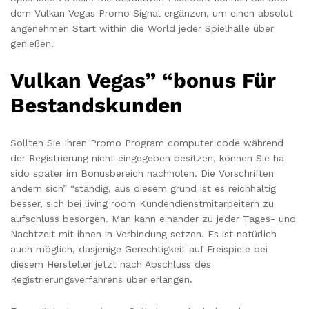
dem Vulkan Vegas Promo Signal ergänzen, um einen absolut
angenehmen Start within die World jeder Spielhalle über
genießen.
Vulkan Vegas” “bonus Für
Bestandskunden
Sollten Sie Ihren Promo Program computer code während
der Registrierung nicht eingegeben besitzen, können Sie ha
sido später im Bonusbereich nachholen. Die Vorschriften
ändern sich” “ständig, aus diesem grund ist es reichhaltig
besser, sich bei living room Kundendienstmitarbeitern zu
aufschluss besorgen. Man kann einander zu jeder Tages- und
Nachtzeit mit ihnen in Verbindung setzen. Es ist natürlich
auch möglich, dasjenige Gerechtigkeit auf Freispiele bei
diesem Hersteller jetzt nach Abschluss des
Registrierungsverfahrens über erlangen.