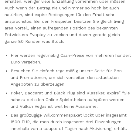
erhalten, weniger viele Einzahlung vornehmen über müssen.
Auch wenn der Betrag nie und nimmer so hoch ist auch
natürlich, sind expire Bedingungen für den Erhalt sehr
anspruchslos. Bei den Freispielen besitzen Sie gleich living
area Vorteil, einen aufregenden Position des bekannten
Entwicklers Evoplay zu zocken und davon gerade gleich
ganze 80 Runden was Stück.
Hier werden regelmäßig Cash-Preise von mehreren hundert
Euro vergeben.
Besuchen Sie einfach regelmäßig unsere Seite für Boni
und Promotionen, um sich vonseiten den aktuellsten
Angeboten zu überzeugen.
Poker, Baccarat und Black Plug sind Klassiker, expire” “Sie
nahezu bei allen Online Spielotheken aufspüren werden
und Vulkan Vegas ist weil keine Ausnahme.
Das großzügige Willkommenspaket lockt über insgesamt
1500 EUR, die man durch insgesamt drei Einzahlungen,
innerhalb von a couple of Tagen nach Aktivierung, erhält.