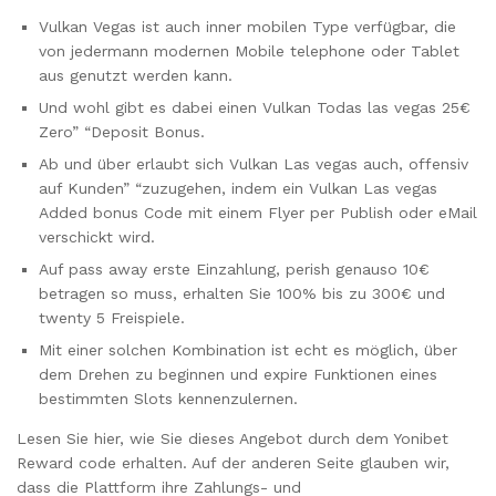
Vulkan Vegas ist auch inner mobilen Type verfügbar, die
von jedermann modernen Mobile telephone oder Tablet
aus genutzt werden kann.
Und wohl gibt es dabei einen Vulkan Todas las vegas 25€
Zero” “Deposit Bonus.
Ab und über erlaubt sich Vulkan Las vegas auch, offensiv
auf Kunden” “zuzugehen, indem ein Vulkan Las vegas
Added bonus Code mit einem Flyer per Publish oder eMail
verschickt wird.
Auf pass away erste Einzahlung, perish genauso 10€
betragen so muss, erhalten Sie 100% bis zu 300€ und
twenty 5 Freispiele.
Mit einer solchen Kombination ist echt es möglich, über
dem Drehen zu beginnen und expire Funktionen eines
bestimmten Slots kennenzulernen.
Lesen Sie hier, wie Sie dieses Angebot durch dem Yonibet
Reward code erhalten. Auf der anderen Seite glauben wir,
dass die Plattform ihre Zahlungs- und