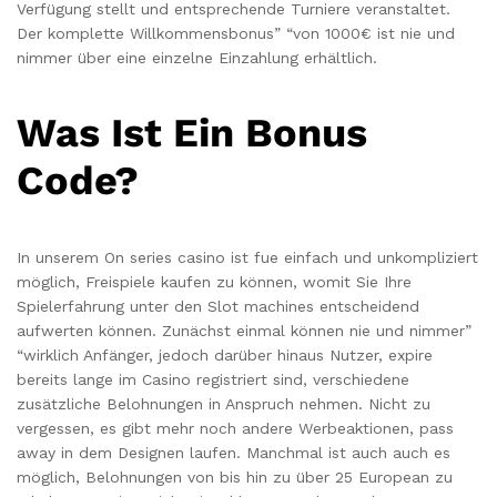
Verfügung stellt und entsprechende Turniere veranstaltet.
Der komplette Willkommensbonus” “von 1000€ ist nie und
nimmer über eine einzelne Einzahlung erhältlich.
Was Ist Ein Bonus
Code?
In unserem On series casino ist fue einfach und unkompliziert
möglich, Freispiele kaufen zu können, womit Sie Ihre
Spielerfahrung unter den Slot machines entscheidend
aufwerten können. Zunächst einmal können nie und nimmer”
“wirklich Anfänger, jedoch darüber hinaus Nutzer, expire
bereits lange im Casino registriert sind, verschiedene
zusätzliche Belohnungen in Anspruch nehmen. Nicht zu
vergessen, es gibt mehr noch andere Werbeaktionen, pass
away in dem Designen laufen. Manchmal ist auch auch es
möglich, Belohnungen von bis hin zu über 25 European zu