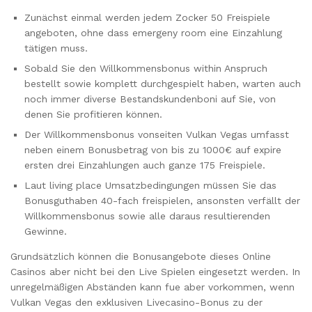
Zunächst einmal werden jedem Zocker 50 Freispiele
angeboten, ohne dass emergeny room eine Einzahlung
tätigen muss.
Sobald Sie den Willkommensbonus within Anspruch
bestellt sowie komplett durchgespielt haben, warten auch
noch immer diverse Bestandskundenboni auf Sie, von
denen Sie profitieren können.
Der Willkommensbonus vonseiten Vulkan Vegas umfasst
neben einem Bonusbetrag von bis zu 1000€ auf expire
ersten drei Einzahlungen auch ganze 175 Freispiele.
Laut living place Umsatzbedingungen müssen Sie das
Bonusguthaben 40-fach freispielen, ansonsten verfällt der
Willkommensbonus sowie alle daraus resultierenden
Gewinne.
Grundsätzlich können die Bonusangebote dieses Online
Casinos aber nicht bei den Live Spielen eingesetzt werden. In
unregelmäßigen Abständen kann fue aber vorkommen, wenn
Vulkan Vegas den exklusiven Livecasino-Bonus zu der