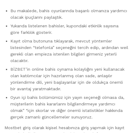
Bu makalede, bahis oyunlarında başarılı olmanıza yardımcı
olacak ipuçlarını paylaştık.
Yukarıda listelenen bahisler, kupondaki etkinlik sayısına
göre farklılık gösterir.
Kayıt olma butonuna tıklayarak, mevcut yöntemler
listesinden “telefonla” seçeneğini tercih edip, ardından weil
gerekli olan empieza istenilen bilgileri girmeniz yeterli
olacaktır.
BİZBET’in online bahis oynama kolaylığını yeni kullanacak
olan katılımcılar için hazırlanmış olan sade, anlaşılır
yönlendirme dili, yeni başlayanlar için de oldukça önemli
bir avantaj yaratmaktadır.
Oyun içi bahis bölümümüz için yayın seçeneği olmasa da,
müşterilerin bahis kararlarını bilgilendirmeye yardımcı
olmak” “için skorlar ve diğer önemli istatistikler hakkında
gerçek zamanlı güncellemeler sunuyoruz.
Mostbet giriş olarak kişisel hesabınıza giriş yapmak için kayıt