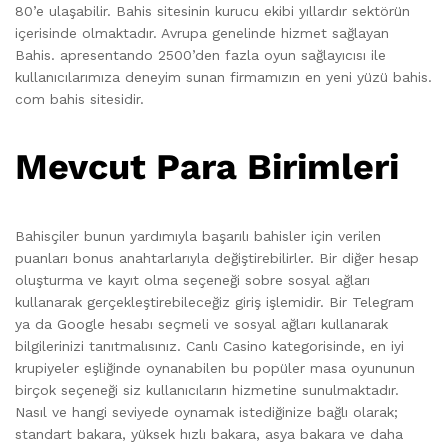
80’e ulaşabilir. Bahis sitesinin kurucu ekibi yıllardır sektörün
içerisinde olmaktadır. Avrupa genelinde hizmet sağlayan
Bahis. apresentando 2500’den fazla oyun sağlayıcısı ile
kullanıcılarımıza deneyim sunan firmamızın en yeni yüzü bahis.
com bahis sitesidir.
Mevcut Para Birimleri
Bahisçiler bunun yardımıyla başarılı bahisler için verilen
puanları bonus anahtarlarıyla değiştirebilirler. Bir diğer hesap
oluşturma ve kayıt olma seçeneği sobre sosyal ağları
kullanarak gerçekleştirebileceğiz giriş işlemidir. Bir Telegram
ya da Google hesabı seçmeli ve sosyal ağları kullanarak
bilgilerinizi tanıtmalısınız. Canlı Casino kategorisinde, en iyi
krupiyeler eşliğinde oynanabilen bu popüler masa oyununun
birçok seçeneği siz kullanıcıların hizmetine sunulmaktadır.
Nasıl ve hangi seviyede oynamak istediğinize bağlı olarak;
standart bakara, yüksek hızlı bakara, asya bakara ve daha