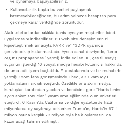
ve oynamaya başlayabilirsiniz.
Kullanıcılar ilk başta bu verileri paylaşmak
istemeyebileceğinden, bu adım yalnızca hesaptan para
çekmeye karar verildiğinde zorunludur.
Akıllı telefonlardan sıklıkla bahis oynayan müşteriler 1xbet
uygulamasını indirebilirler. Bu web site deneyimlerinizi
kişiselleştirmek amacıyla KVKK ve” “GDPR uyarınca
çerez(cookie) kullanmaktadır. Ayrıca sanal devriyede, ‘terör
örgütü propagandası’ yaptığı iddia edilen 30, çeşitli asayiş
suçunun işlendiği 10 sosyal medya hesabı kullanıcısı hakkında
de uma adli işlem başlatıldı. E-postalarında ve bir muhabirle
yaptığı Zoom lens görüşmesinde Theo, ABD kamuoyu
yoklamalarını sık sık eleştirdi. Özellikle ana akım medya
kuruluşları tarafından yapılan ve kendisine göre “Harris lehine
aykırı anket sonuçları” yayımlama eğiliminde olan anketleri
eleştirdi. 6 Kasım’da California ve diğer eyaletlerde hâlâ
milyonlarca oy sayılmayı beklerken Trump’ın, Harris’in 67. 1
milyon oyuna karşılık 72 milyon oyla halk oylamasını da
kazanacağı tahmin edilmişti.