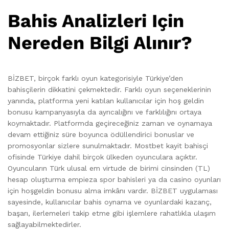
Bahis Analizleri Için
Nereden Bilgi Alınır?
BİZBET, birçok farklı oyun kategorisiyle Türkiye’den
bahisçilerin dikkatini çekmektedir. Farklı oyun seçeneklerinin
yanında, platforma yeni katılan kullanıcılar için hoş geldin
bonusu kampanyasıyla da ayrıcalığını ve farklılığını ortaya
koymaktadır. Platformda geçireceğiniz zaman ve oynamaya
devam ettiğiniz süre boyunca ödüllendirici bonuslar ve
promosyonlar sizlere sunulmaktadır. Mostbet kayit bahisçi
ofisinde Türkiye dahil birçok ülkeden oyunculara açıktır.
Oyuncuların Türk ulusal em virtude de birimi cinsinden (TL)
hesap oluşturma empieza spor bahisleri ya da casino oyunları
için hoşgeldin bonusu alma imkânı vardır. BİZBET uygulaması
sayesinde, kullanıcılar bahis oynama ve oyunlardaki kazanç,
başarı, ilerlemeleri takip etme gibi işlemlere rahatlıkla ulaşım
sağlayabilmektedirler.