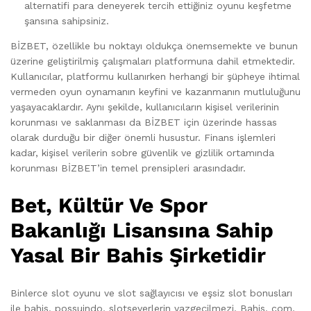
alternatifi para deneyerek tercih ettiğiniz oyunu keşfetme
şansına sahipsiniz.
BİZBET, özellikle bu noktayı oldukça önemsemekte ve bunun
üzerine geliştirilmiş çalışmaları platformuna dahil etmektedir.
Kullanıcılar, platformu kullanırken herhangi bir şüpheye ihtimal
vermeden oyun oynamanın keyfini ve kazanmanın mutluluğunu
yaşayacaklardır. Aynı şekilde, kullanıcıların kişisel verilerinin
korunması ve saklanması da BİZBET için üzerinde hassas
olarak durduğu bir diğer önemli husustur. Finans işlemleri
kadar, kişisel verilerin sobre güvenlik ve gizlilik ortamında
korunması BİZBET’in temel prensipleri arasındadır.
Bet, Kültür Ve Spor
Bakanlığı Lisansına Sahip
Yasal Bir Bahis Şirketidir
Binlerce slot oyunu ve slot sağlayıcısı ve eşsiz slot bonusları
ile bahis. possuindo, slotseverlerin vazgeçilmezi. Bahis. com,