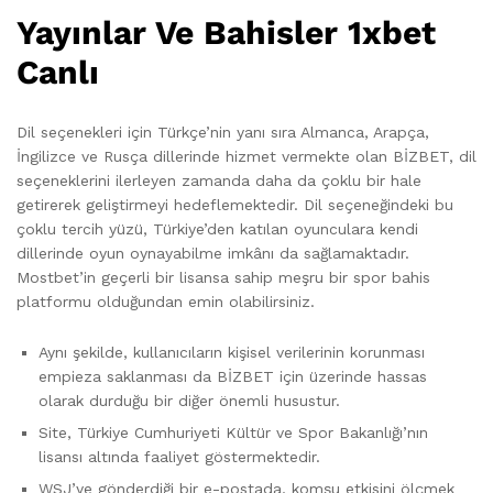
Yayınlar Ve Bahisler 1xbet
Canlı
Dil seçenekleri için Türkçe’nin yanı sıra Almanca, Arapça,
İngilizce ve Rusça dillerinde hizmet vermekte olan BİZBET, dil
seçeneklerini ilerleyen zamanda daha da çoklu bir hale
getirerek geliştirmeyi hedeflemektedir. Dil seçeneğindeki bu
çoklu tercih yüzü, Türkiye’den katılan oyunculara kendi
dillerinde oyun oynayabilme imkânı da sağlamaktadır.
Mostbet’in geçerli bir lisansa sahip meşru bir spor bahis
platformu olduğundan emin olabilirsiniz.
Aynı şekilde, kullanıcıların kişisel verilerinin korunması
empieza saklanması da BİZBET için üzerinde hassas
olarak durduğu bir diğer önemli husustur.
Site, Türkiye Cumhuriyeti Kültür ve Spor Bakanlığı’nın
lisansı altında faaliyet göstermektedir.
WSJ’ye gönderdiği bir e-postada, komşu etkisini ölçmek