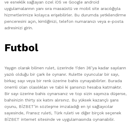
ve esneklik sağlayan özel iOS ve Google android
uygulamalarının yanı sıra masaüstü ve mobil site aracılığıyla
hizmetlerimize kolayca erişebilirler. Bu durumda yetkilendirme
penceresini açın, kimliğinizi, telefon numaranızı veya e-posta
adresinizi girin.
Futbol
Yaygın olarak bilinen rulet, üzerinde 1’den 36’ya kadar sayıların
yazılı olduğu bir çark ile oynanır. Rulette oyuncular bir sayı,
birkaç sayı veya bir renk üzerine bahis oynayabilirler. Burada
önemli olan olasılıkları ve tabii ki şansınızı hesaba katmaktır.
Bir sayı üzerine bahis oynarsanız ve top sizin sayınıza düşerse,
bahsinizin thirty six katını alırsınız. Bu yüksek kazançlı şans
oyunu, BİZBET’in sözleşme imzaladığı en iyi sağlayıcılar
sayesinde, Fransız ruleti, Türk ruleti ve diğer birçok seçenek
BİZBET internet sitesinde ve uygulamasında oynanabilir.