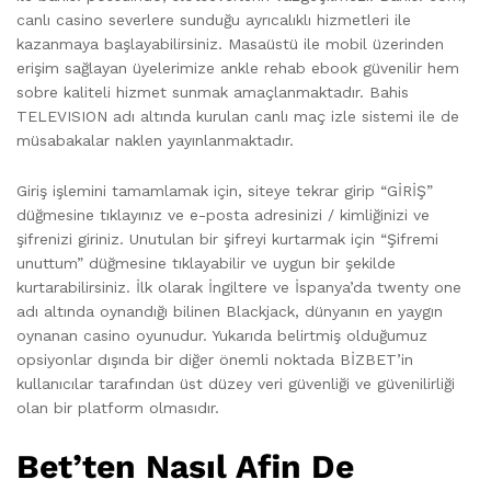
canlı casino severlere sunduğu ayrıcalıklı hizmetleri ile
kazanmaya başlayabilirsiniz. Masaüstü ile mobil üzerinden
erişim sağlayan üyelerimize ankle rehab ebook güvenilir hem
sobre kaliteli hizmet sunmak amaçlanmaktadır. Bahis
TELEVISION adı altında kurulan canlı maç izle sistemi ile de
müsabakalar naklen yayınlanmaktadır.
Giriş işlemini tamamlamak için, siteye tekrar girip “GİRİŞ”
düğmesine tıklayınız ve e-posta adresinizi / kimliğinizi ve
şifrenizi giriniz. Unutulan bir şifreyi kurtarmak için “Şifremi
unuttum” düğmesine tıklayabilir ve uygun bir şekilde
kurtarabilirsiniz. İlk olarak İngiltere ve İspanya’da twenty one
adı altında oynandığı bilinen Blackjack, dünyanın en yaygın
oynanan casino oyunudur. Yukarıda belirtmiş olduğumuz
opsiyonlar dışında bir diğer önemli noktada BİZBET’in
kullanıcılar tarafından üst düzey veri güvenliği ve güvenilirliği
olan bir platform olmasıdır.
Bet’ten Nasıl Afin De