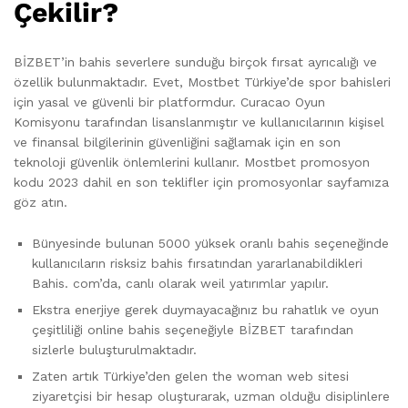
Çekilir?
BİZBET’in bahis severlere sunduğu birçok fırsat ayrıcalığı ve
özellik bulunmaktadır. Evet, Mostbet Türkiye’de spor bahisleri
için yasal ve güvenli bir platformdur. Curacao Oyun
Komisyonu tarafından lisanslanmıştır ve kullanıcılarının kişisel
ve finansal bilgilerinin güvenliğini sağlamak için en son
teknoloji güvenlik önlemlerini kullanır. Mostbet promosyon
kodu 2023 dahil en son teklifler için promosyonlar sayfamıza
göz atın.
Bünyesinde bulunan 5000 yüksek oranlı bahis seçeneğinde
kullanıcıların risksiz bahis fırsatından yararlanabildikleri
Bahis. com’da, canlı olarak weil yatırımlar yapılır.
Ekstra enerjiye gerek duymayacağınız bu rahatlık ve oyun
çeşitliliği online bahis seçeneğiyle BİZBET tarafından
sizlerle buluşturulmaktadır.
Zaten artık Türkiye’den gelen the woman web sitesi
ziyaretçisi bir hesap oluşturarak, uzman olduğu disiplinlere