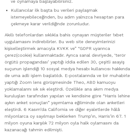
ve oynamaya başlayabilirsiniz.
Kullanıcılar ilk başta bu verileri paylaşmak
istemeyebileceğinden, bu adım yalnızca hesaptan para
çekmeye karar verildiğinde zorunludur.
Akıllı telefonlardan sıklıkla bahis oynayan müşteriler 1xbet
uygulamasını indirebilirler. Bu web site deneyimlerinizi
kişiselleştirmek amacıyla KVKK ve” “GDPR uyarınca
çerez(cookie) kullanmaktadır. Ayrıca sanal devriyede, ‘terör
örgütü propagandası’ yaptığı iddia edilen 30, çeşitli asayiş
suçunun işlendiği 10 sosyal medya hesabı kullanıcısı hakkında
de uma adli işlem başlatıldı. E-postalarında ve bir muhabirle
yaptığı Zoom lens görüşmesinde Theo, ABD kamuoyu
yoklamalarını sık sık eleştirdi. Özellikle ana akım medya
kuruluşları tarafından yapılan ve kendisine göre “Harris lehine
aykırı anket sonuçları” yayımlama eğiliminde olan anketleri
eleştirdi. 6 Kasım’da California ve diğer eyaletlerde hâlâ
milyonlarca oy sayılmayı beklerken Trump’ın, Harris’in 67. 1
milyon oyuna karşılık 72 milyon oyla halk oylamasını da
kazanacağı tahmin edilmişti.