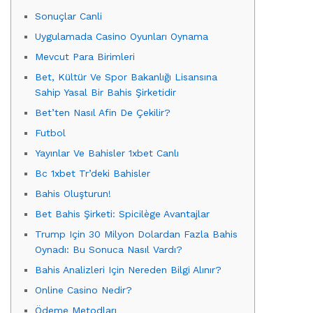
Sonuçlar Canli
Uygulamada Casino Oyunları Oynama
Mevcut Para Birimleri
Bet, Kültür Ve Spor Bakanlığı Lisansına
Sahip Yasal Bir Bahis Şirketidir
Bet’ten Nasıl Afin De Çekilir?
Futbol
Yayınlar Ve Bahisler 1xbet Canlı
Bc 1xbet Tr’deki Bahisler
Bahis Oluşturun!
Bet Bahis Şirketi: Spicilège Avantajlar
Trump Için 30 Milyon Dolardan Fazla Bahis
Oynadı: Bu Sonuca Nasıl Vardı?
Bahis Analizleri Için Nereden Bilgi Alınır?
Online Casino Nedir?
Ödeme Metodları