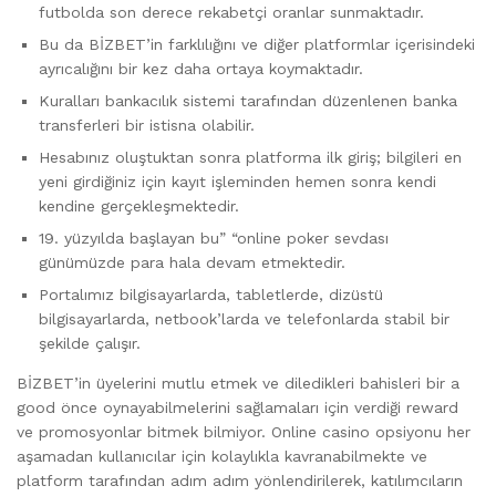
futbolda son derece rekabetçi oranlar sunmaktadır.
Bu da BİZBET’in farklılığını ve diğer platformlar içerisindeki
ayrıcalığını bir kez daha ortaya koymaktadır.
Kuralları bankacılık sistemi tarafından düzenlenen banka
transferleri bir istisna olabilir.
Hesabınız oluştuktan sonra platforma ilk giriş; bilgileri en
yeni girdiğiniz için kayıt işleminden hemen sonra kendi
kendine gerçekleşmektedir.
19. yüzyılda başlayan bu” “online poker sevdası
günümüzde para hala devam etmektedir.
Portalımız bilgisayarlarda, tabletlerde, dizüstü
bilgisayarlarda, netbook’larda ve telefonlarda stabil bir
şekilde çalışır.
BİZBET’in üyelerini mutlu etmek ve diledikleri bahisleri bir a
good önce oynayabilmelerini sağlamaları için verdiği reward
ve promosyonlar bitmek bilmiyor. Online casino opsiyonu her
aşamadan kullanıcılar için kolaylıkla kavranabilmekte ve
platform tarafından adım adım yönlendirilerek, katılımcıların