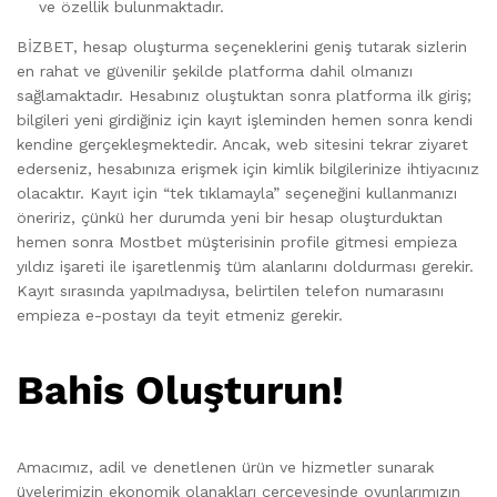
ve özellik bulunmaktadır.
BİZBET, hesap oluşturma seçeneklerini geniş tutarak sizlerin
en rahat ve güvenilir şekilde platforma dahil olmanızı
sağlamaktadır. Hesabınız oluştuktan sonra platforma ilk giriş;
bilgileri yeni girdiğiniz için kayıt işleminden hemen sonra kendi
kendine gerçekleşmektedir. Ancak, web sitesini tekrar ziyaret
ederseniz, hesabınıza erişmek için kimlik bilgilerinize ihtiyacınız
olacaktır. Kayıt için “tek tıklamayla” seçeneğini kullanmanızı
öneririz, çünkü her durumda yeni bir hesap oluşturduktan
hemen sonra Mostbet müşterisinin profile gitmesi empieza
yıldız işareti ile işaretlenmiş tüm alanlarını doldurması gerekir.
Kayıt sırasında yapılmadıysa, belirtilen telefon numarasını
empieza e-postayı da teyit etmeniz gerekir.
Bahis Oluşturun!
Amacımız, adil ve denetlenen ürün ve hizmetler sunarak
üyelerimizin ekonomik olanakları çerçevesinde oyunlarımızın