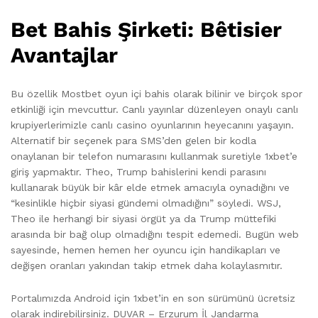
Bet Bahis Şirketi: Bêtisier
Avantajlar
Bu özellik Mostbet oyun içi bahis olarak bilinir ve birçok spor
etkinliği için mevcuttur. Canlı yayınlar düzenleyen onaylı canlı
krupiyerlerimizle canlı casino oyunlarının heyecanını yaşayın.
Alternatif bir seçenek para SMS’den gelen bir kodla
onaylanan bir telefon numarasını kullanmak suretiyle 1xbet’e
giriş yapmaktır. Theo, Trump bahislerini kendi parasını
kullanarak büyük bir kâr elde etmek amacıyla oynadığını ve
“kesinlikle hiçbir siyasi gündemi olmadığını” söyledi. WSJ,
Theo ile herhangi bir siyasi örgüt ya da Trump müttefiki
arasında bir bağ olup olmadığını tespit edemedi. Bugün web
sayesinde, hemen hemen her oyuncu için handikapları ve
değişen oranları yakından takip etmek daha kolaylasmıtır.
Portalımızda Android için 1xbet’in en son sürümünü ücretsiz
olarak indirebilirsiniz. DUVAR – Erzurum İl Jandarma