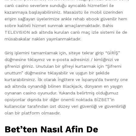
canlı casino severlere sunduğu ayrıcalıklı hizmetleri ile
kazanmaya başlayabilirsiniz. Masaüstü ile mobil üzerinden
erişim sağlayan üyelerimize ankle rehab ebook güvenilir hem
sobre kaliteli hizmet sunmak amaçlanmaktadır. Bahis
TELEVISION adı altında kurulan canlı maç izle sistemi ile de
müsabakalar naklen yayınlanmaktadır.
Giriş işlemini tamamlamak için, siteye tekrar girip “GİRİŞ”
düğmesine tıklayınız ve e-posta adresinizi / kimliğinizi ve
şifrenizi giriniz. Unutulan bir şifreyi kurtarmak için “Şifremi
unuttum” düğmesine tıklayabilir ve uygun bir şekilde
kurtarabilirsiniz. İlk olarak İngiltere ve İspanya’da twenty one
adı altında oynandığı bilinen Blackjack, dünyanın en yaygın
oynanan casino oyunudur. Yukarıda belirtmiş olduğumuz
opsiyonlar dışında bir diğer önemli noktada BİZBET’in
kullanıcılar tarafından üst düzey veri güvenliği ve güvenilirliği
olan bir platform olmasıdır.
Bet’ten Nasıl Afin De