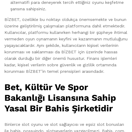
alternatifi para deneyerek tercih ettiğiniz oyunu keşfetme
şansına sahipsiniz.
BİZBET, özellikle bu noktayı oldukça önemsemekte ve bunun
üzerine geliştirilmiş çalışmaları platformuna dahil etmektedir.
Kullanıcılar, platformu kullanırken herhangi bir şüpheye ihtimal
vermeden oyun oynamanın keyfini ve kazanmanın mutluluğunu
yaşayacaklardır. Aynı şekilde, kullanıcıların kişisel verilerinin
korunması ve saklanması da BİZBET için üzerinde hassas
olarak durduğu bir diğer önemli husustur. Finans işlemleri
kadar, kişisel verilerin sobre güvenlik ve gizlilik ortamında
korunması BİZBET’in temel prensipleri arasındadır.
Bet, Kültür Ve Spor
Bakanlığı Lisansına Sahip
Yasal Bir Bahis Şirketidir
Binlerce slot oyunu ve slot sağlayıcısı ve eşsiz slot bonusları
ile bahis. possuindo, slotseverlerin vazgeçilmezi. Bahis. com,