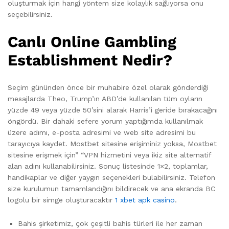
oluşturmak için hangi yöntem size kolaylık sağlıyorsa onu
seçebilirsiniz.
Canlı Online Gambling
Establishment Nedir?
Seçim gününden önce bir muhabire özel olarak gönderdiği
mesajlarda Theo, Trump’ın ABD’de kullanılan tüm oyların
yüzde 49 veya yüzde 50’sini alarak Harris’i geride bırakacağını
öngördü. Bir dahaki sefere yorum yaptığımda kullanılmak
üzere adımı, e-posta adresimi ve web site adresimi bu
tarayıcıya kaydet. Mostbet sitesine erişiminiz yoksa, Mostbet
sitesine erişmek için” “VPN hizmetini veya ikiz site alternatif
alan adını kullanabilirsiniz. Sonuç listesinde 1×2, toplamlar,
handikaplar ve diğer yaygın seçenekleri bulabilirsiniz. Telefon
size kurulumun tamamlandığını bildirecek ve ana ekranda BC
logolu bir simge oluşturacaktır
1 xbet apk casino
.
Bahis şirketimiz, çok çeşitli bahis türleri ile her zaman