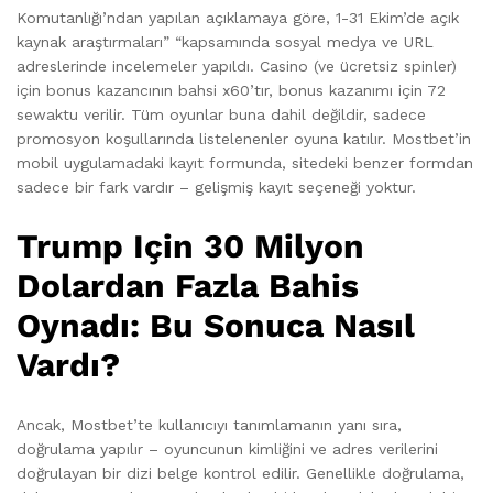
Komutanlığı’ndan yapılan açıklamaya göre, 1-31 Ekim’de açık
kaynak araştırmaları” “kapsamında sosyal medya ve URL
adreslerinde incelemeler yapıldı. Casino (ve ücretsiz spinler)
için bonus kazancının bahsi x60’tır, bonus kazanımı için 72
sewaktu verilir. Tüm oyunlar buna dahil değildir, sadece
promosyon koşullarında listelenenler oyuna katılır. Mostbet’in
mobil uygulamadaki kayıt formunda, sitedeki benzer formdan
sadece bir fark vardır – gelişmiş kayıt seçeneği yoktur.
Trump Için 30 Milyon
Dolardan Fazla Bahis
Oynadı: Bu Sonuca Nasıl
Vardı?
Ancak, Mostbet’te kullanıcıyı tanımlamanın yanı sıra,
doğrulama yapılır – oyuncunun kimliğini ve adres verilerini
doğrulayan bir dizi belge kontrol edilir. Genellikle doğrulama,